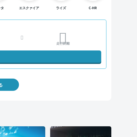
ンタ
エスクァイア
ライズ
C-HR
走行距離
る