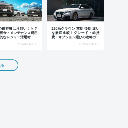
4の維持費は月額いくら？
220系クラウン 前期 後期 違い
税金・メンテナンス費用
を徹底比較！グレード・維持
的なレジャー活用術
費・オプション選びの攻略ガイ
ド
2026年7月21日
2026年7月21日
見る