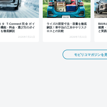
タ T-Connect完全ガイ
ライズの荷室寸法・容量を徹底
RAV
：機能・料金・選び方のポイ
解説！車中泊の工夫やヤリスク
燃費・
トを徹底解説
ロスとの比較
と実践
2026年7月21日
2026年7月21日
モビリコマガジンを