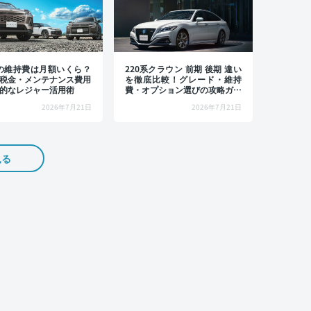
4の維持費は月額いくら？
220系クラウン 前期 後期 違い
税金・メンテナンス費用
を徹底比較！グレード・維持
的なレジャー活用術
費・オプション選びの攻略ガイ
ド
2026年7月21日
2026年7月21日
見る