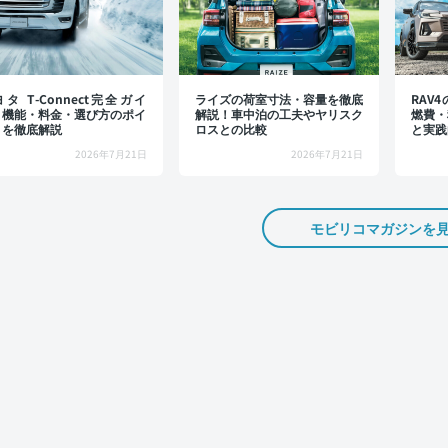
タ T-Connect完全ガイ
ライズの荷室寸法・容量を徹底
RAV
：機能・料金・選び方のポイ
解説！車中泊の工夫やヤリスク
燃費・
トを徹底解説
ロスとの比較
と実践
2026年7月21日
2026年7月21日
モビリコマガジンを