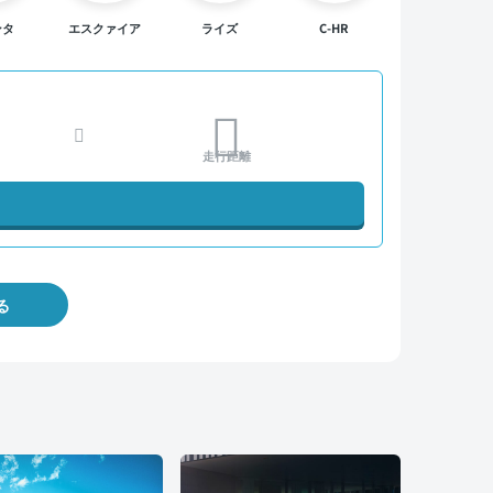
ンタ
エスクァイア
ライズ
C-HR
走行距離
る