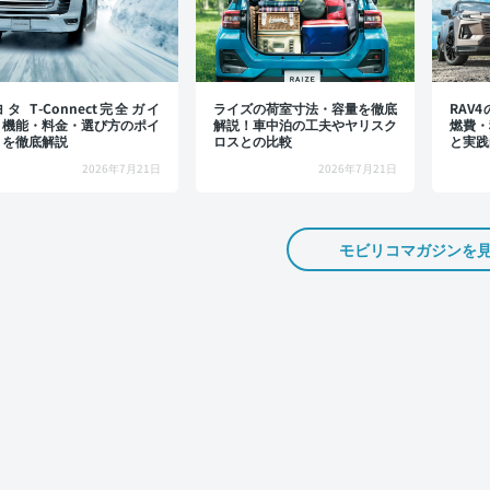
タ T-Connect完全ガイ
ライズの荷室寸法・容量を徹底
RAV
：機能・料金・選び方のポイ
解説！車中泊の工夫やヤリスク
燃費・
トを徹底解説
ロスとの比較
と実践
2026年7月21日
2026年7月21日
モビリコマガジンを