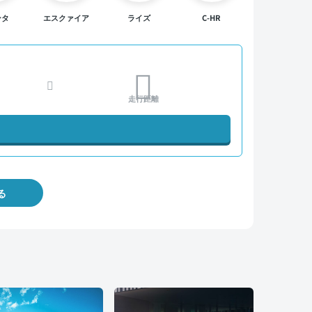
ンタ
エスクァイア
ライズ
C-HR
走行距離
る