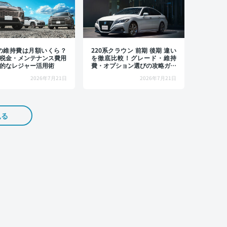
4の維持費は月額いくら？
220系クラウン 前期 後期 違い
税金・メンテナンス費用
を徹底比較！グレード・維持
的なレジャー活用術
費・オプション選びの攻略ガイ
ド
2026年7月21日
2026年7月21日
見る