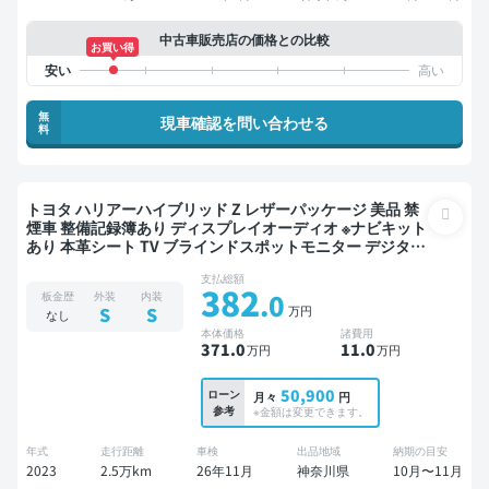
中古車販売店の価格との比較
お買い得
無
現車確認を問い合わせる
料
トヨタ ハリアーハイブリッド Z レザーパッケージ 美品 禁
煙車 整備記録簿あり ディスプレイオーディオ ※ナビキット
あり 本革シート TV ブラインドスポットモニター デジタル
インナーミラー オートクルーズ スマートキー ETC 電動バ
支払総額
ックドア バックモニター 全方位カメラ ドライブレコーダ
382
.0
板金歴
外装
内装
ー 衝突軽減
万円
S
S
なし
本体価格
諸費用
371
.0
11
.0
万円
万円
50,900
ローン
月々
円
参考
※金額は変更できます。
年式
走行距離
車検
出品地域
納期の目安
2023
2.5万km
26年11月
神奈川県
10月〜11月