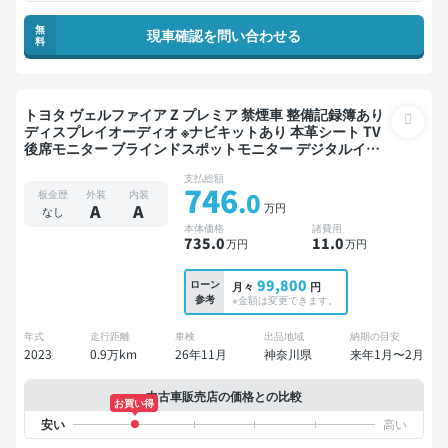
無
現車確認を問い合わせる
料
トヨタ ヴェルファイア Z プレミア 禁煙車 整備記録簿あり
ディスプレイオーディオ ※ナビキットあり 本革シート TV
後席モニター ブラインドスポットモニター デジタルイン
ナーミラー オートクルーズ スマートキー サンルーフ 電動
支払総額
バックドア バックモニター 全方位カメラ ドライブレコー
746
.0
板金歴
外装
内装
ダー 衝突軽減 7人乗り
万円
A
A
なし
本体価格
諸費用
735
.0
11
.0
万円
万円
99,800
ローン
月々
円
参考
※金額は変更できます。
年式
走行距離
車検
出品地域
納期の目安
2023
0.9万km
26年11月
神奈川県
来年1月〜2月
中古車販売店の価格との比較
お買い得