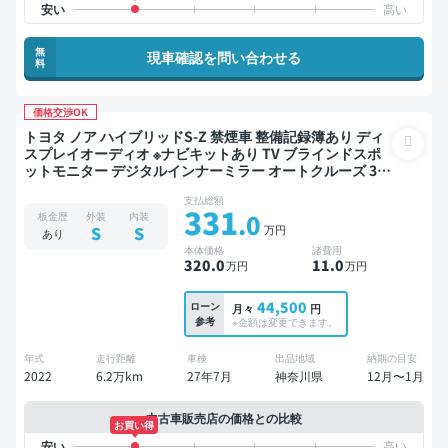
無
現車確認を問い合わせる
料
価格交渉OK
トヨタ ノア ハイブリッドS-Z 禁煙車 整備記録簿あり ディ
スプレイオーディオ ※ナビキットあり TV ブラインドスポ
ットモニター デジタルインナーミラー オートクルーズ 3列
シート スマートキー ETC 電動バックドア 全方位カメラ ド
支払総額
ライブレコーダー 衝突軽減 両側電動スライドドア 7人乗り
331
.0
板金歴
外装
内装
万円
S
S
あり
本体価格
諸費用
320
.0
11
.0
万円
万円
44,500
ローン
月々
円
参考
※金額は変更できます。
年式
走行距離
車検
出品地域
納期の目安
2022
6.2万km
27年7月
神奈川県
12月〜1月
中古車販売店の価格との比較
お買い得