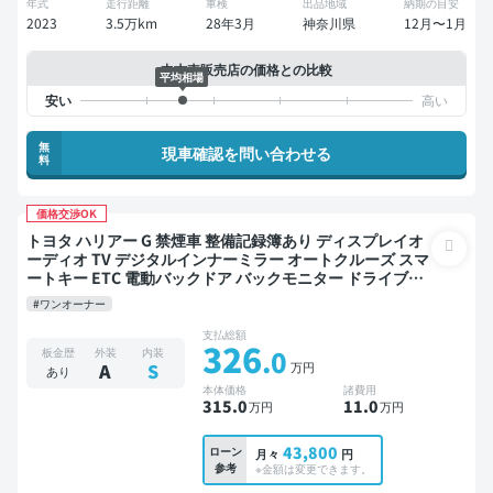
年式
走行距離
車検
出品地域
納期の目安
2023
3.5万km
28年3月
神奈川県
12月〜1月
中古車販売店の価格との比較
平均相場
無
現車確認を問い合わせる
料
価格交渉OK
トヨタ ハリアー G 禁煙車 整備記録簿あり ディスプレイオ
ーディオ TV デジタルインナーミラー オートクルーズ スマ
ートキー ETC 電動バックドア バックモニター ドライブレ
コーダー 衝突軽減
#ワンオーナー
支払総額
326
.0
板金歴
外装
内装
万円
A
S
あり
本体価格
諸費用
315
.0
11
.0
万円
万円
43,800
ローン
月々
円
参考
※金額は変更できます。