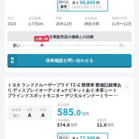
96,800
ローン
月々
円
参考
※金額は変更できます。
年式
走行距離
車検
出品地域
納期の目安
2023
2.7万km
26年12月
神奈川県
11月〜12月
中古車販売店の価格との比較
お買い得
無
現車確認を問い合わせる
料
トヨタ ランドクルーザープラド TZ-G 禁煙車 整備記録簿あ
り ディスプレイオーディオ ※ナビキットあり 本革シート
ブラインドスポットモニター デジタルインナーミラー オ
ートクルーズ 3列シート スマートキー ETC サンルーフ バ
支払総額
ックモニター 全方位カメラ ドライブレコーダー リフトア
585
.0
板金歴
外装
内装
ップ 衝突軽減 7人乗り
万円
A
A
なし
本体価格
諸費用
574
.0
11
.0
万円
万円
77,900
ローン
月々
円