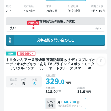
年式
走行距離
車検
出品地域
納期の目安
2021
5.5万km
28年2月
神奈川県
9月〜10月
中古車販売店の価格との比較
お買い得
無
現車確認を問い合わせる
料
NEW!
価格交渉OK
トヨタ ハリアー G 禁煙車 整備記録簿あり ディスプレイオ
ーディオ ※ナビキットあり TV ブラインドスポットモニタ
ー デジタルインナーミラー オートクルーズ スマートキー
ETC 電動バックドア バックモニター ドライブレコーダー
支払総額
衝突軽減
329
.0
板金歴
外装
内装
万円
B
S
なし
本体価格
諸費用
318
.0
11
.0
万円
万円
44,200
ローン
月々
円
参考
※金額は変更できます。