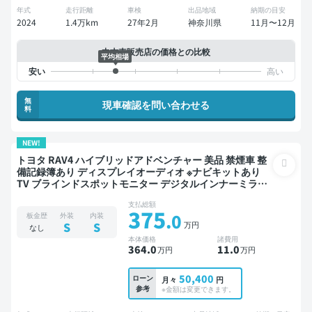
年式
走行距離
車検
出品地域
納期の目安
2024
1.4万km
27年2月
神奈川県
11月〜12月
中古車販売店の価格との比較
平均相場
無
現車確認を問い合わせる
料
NEW!
トヨタ RAV4 ハイブリッドアドベンチャー 美品 禁煙車 整
備記録簿あり ディスプレイオーディオ ※ナビキットあり
TV ブラインドスポットモニター デジタルインナーミラー
オートクルーズ スマートキー ETC 電動バックドア バック
支払総額
モニター ドライブレコーダー 衝突軽減
375
.0
板金歴
外装
内装
万円
S
S
なし
本体価格
諸費用
364
.0
11
.0
万円
万円
50,400
ローン
月々
円
参考
※金額は変更できます。