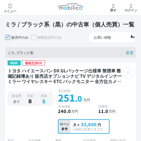
モビリコ
探す
ログイン
メニュー
ミラ / ブラック系（黒）の中古車（個人売買）一覧
販売中のみ
納期交渉可のみ
変更
ミラ, ブラック系
NEW!
価格交渉OK
トヨタ ハイエースバン DX GLパッケージ仕様車 禁煙車 整
備記録簿あり 販売店オプションナビ TV デジタルインナー
ミラー ワイヤレスキー ETC バックモニター 全方位カメラ
衝突軽減
支払総額
251
.0
板金歴
外装
内装
万円
B
S
あり
本体価格
諸費用
240
.0
11
.0
万円
万円
33,600
ローン
月々
円
参考
※金額は変更できます。
年式
走行距離
車検
出品地域
納期の目安