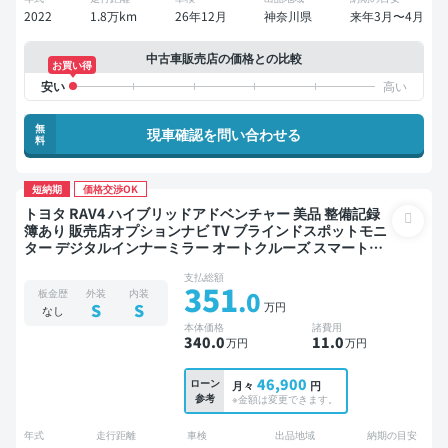
2022
1.8万km
26年12月
神奈川県
来年3月〜4月
中古車販売店の価格との比較
お買い得
無
現車確認を問い合わせる
料
短納期
価格交渉OK
トヨタ RAV4 ハイブリッドアドベンチャー 美品 整備記録
簿あり 販売店オプションナビ TV ブラインドスポットモニ
ター デジタルインナーミラー オートクルーズ スマートキ
ー ETC バックモニター ドライブレコーダー 衝突軽減
支払総額
351
.0
板金歴
外装
内装
万円
S
S
なし
本体価格
諸費用
340
.0
11
.0
万円
万円
46,900
ローン
月々
円
参考
※金額は変更できます。
年式
走行距離
車検
出品地域
納期の目安