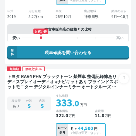
年式
走行距離
車検
出品地域
納期の目安
2019
5.2万km
26年10月
神奈川県
9月〜10月
中古車販売店の価格との比較
お買い得
無
現車確認を問い合わせる
料
短納期
価格交渉OK
トヨタ RAV4 PHV ブラックトーン 禁煙車 整備記録簿あり
ディスプレイオーディオ ※ナビキットあり ブラインドスポ
ットモニター デジタルインナーミラー オートクルーズ ス
マートキー ETC サンルーフ 電動バックドア バックモニタ
支払総額
ー 全方位カメラ ドライブレコーダー 衝突軽減
333
.0
板金歴
外装
内装
万円
S
S
あり
本体価格
諸費用
322
.0
11
.0
万円
万円
44,500
ローン
月々
円
参考
※金額は変更できます。