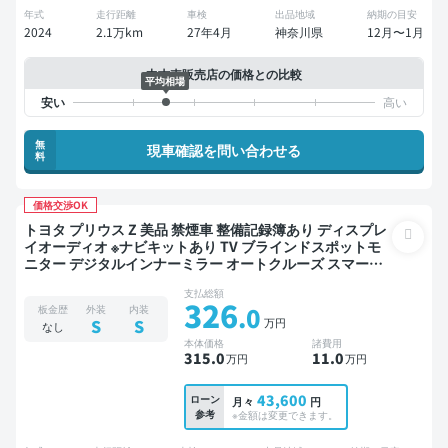
年式
走行距離
車検
出品地域
納期の目安
2024
2.1万km
27年4月
神奈川県
12月〜1月
中古車販売店の価格との比較
平均相場
無
現車確認を問い合わせる
料
価格交渉OK
トヨタ プリウス Z 美品 禁煙車 整備記録簿あり ディスプレ
イオーディオ ※ナビキットあり TV ブラインドスポットモ
ニター デジタルインナーミラー オートクルーズ スマート
キー ETC 電動バックドア バックモニター 全方位カメラ ド
支払総額
ライブレコーダー 衝突軽減
326
.0
板金歴
外装
内装
万円
S
S
なし
本体価格
諸費用
315
.0
11
.0
万円
万円
43,600
ローン
月々
円
参考
※金額は変更できます。