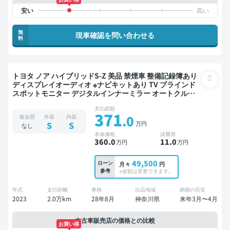
無
現車確認を問い合わせる
料
トヨタ ノア ハイブリッドS-Z 美品 禁煙車 整備記録簿あり
ディスプレイオーディオ ※ナビキットあり TV ブラインド
スポットモニター デジタルインナーミラー オートクルー
ズ 3列シート スマートキー ETC 電動バックドア バックモ
支払総額
ニター 全方位カメラ ドライブレコーダー 衝突軽減 両側電
371
.0
板金歴
外装
内装
動スライドドア 7人乗り
万円
S
S
なし
本体価格
諸費用
360
.0
11
.0
万円
万円
49,500
ローン
月々
円
参考
※金額は変更できます。
年式
走行距離
車検
出品地域
納期の目安
2023
2.0万km
28年8月
神奈川県
来年3月〜4月
中古車販売店の価格との比較
お買い得