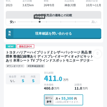
年式
走行距離
車検
出品地域
納期の目安
2023
3.8万km
26年9月
神奈川県
10月〜11月
中古車販売店の価格との比較
平均相場
無
現車確認を問い合わせる
料
NEW!
価格交渉OK
トヨタ ハリアーハイブリッド Z レザーパッケージ 美品 禁
煙車 整備記録簿あり ディスプレイオーディオ ※ナビキット
あり 本革シート TV ブラインドスポットモニター デジタル
インナーミラー オートクルーズ スマートキー ETC 電動バ
#ワンオーナー
#現車確認歓迎
ックドア 全方位カメラ ドライブレコーダー 衝突軽減
支払総額
411
.0
板金歴
外装
内装
万円
S
S
なし
本体価格
諸費用
400
.0
11
.0
万円
万円
55,300
ローン
月々
円
参考
※金額は変更できます。