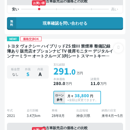
中古車販売店の価格との比較
お買い得
無
現車確認を問い合わせる
料
NEW!
価格交渉OK
トヨタ ヴォクシー ハイブリッドZS 煌III 禁煙車 整備記録
簿あり 販売店オプションナビ TV 後席モニター デジタルイ
ンナーミラー オートクルーズ 3列シート スマートキー
ETC バックモニター ドライブレコーダー 衝突軽減 両側電
支払総額
動スライドドア 7人乗り
291
.0
板金歴
外装
内装
万円
S
A
なし
本体価格
諸費用
280
.0
11
.0
万円
万円
38,800
ローン
月々
円
参考
※金額は変更できます。
年式
走行距離
車検
出品地域
納期の目安
2021
3.4万km
28年8月
神奈川県
来年4月〜5月
中古車販売店の価格との比較
お買い得