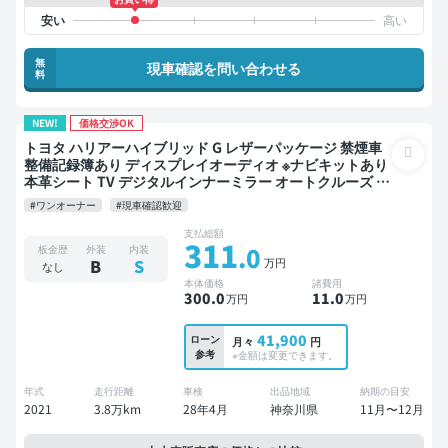
無
現車確認を問い合わせる
料
NEW!
価格交渉OK
トヨタ ハリアーハイブリッド G レザーパッケージ 禁煙車
整備記録簿あり ディスプレイオーディオ ※ナビキットあり
本革シート TV デジタルインナーミラー オートクルーズ ス
マートキー 電動バックドア バックモニター ドライブレコ
#ワンオーナー
#現車確認歓迎
ーダー 衝突軽減
支払総額
311
.0
板金歴
外装
内装
万円
B
S
なし
本体価格
諸費用
300
.0
11
.0
万円
万円
41,900
ローン
月々
円
参考
※金額は変更できます。
年式
走行距離
車検
出品地域
納期の目安
2021
3.8万km
28年4月
神奈川県
11月〜12月