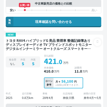
中古車販売店の価格との比較
お買い得
無
現車確認を問い合わせる
料
NEW!
トヨタ RAV4 ハイブリッドG 美品 禁煙車 整備記録簿あり
ディスプレイオーディオ TV ブラインドスポットモニター
デジタルインナーミラー オートクルーズ スマートキー
ETC バックモニター 全方位カメラ 衝突軽減
支払総額
421
.0
板金歴
外装
内装
万円
S
S
なし
本体価格
諸費用
410
.0
11
.0
万円
万円
56,100
ローン
月々
円
参考
※金額は変更できます。
年式
走行距離
車検
出品地域
納期の目安
2025
0.8万km
28年4月
神奈川県
来年4月〜5月