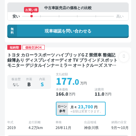
中古車販売店の価格との比較
お買い得
無
現車確認を問い合わせる
料
短納期
価格交渉OK
トヨタ カローラスポーツ ハイブリッドG Z 禁煙車 整備記
録簿あり ディスプレイオーディオ TV ブラインドスポット
モニター デジタルインナーミラー オートクルーズ スマー
トキー ETC バックモニター ドライブレコーダー 衝突軽減
支払総額
177
.0
板金歴
外装
内装
万円
B
S
なし
本体価格
諸費用
166
.0
11
.0
万円
万円
23,700
ローン
月々
円
参考
※金額は変更できます。
年式
走行距離
車検
出品地域
納期の目安
2019
4.2万km
26年11月
神奈川県
9月〜10月