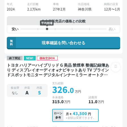
年式
走行距離
車検
出品地域
納期の目安
2024
2.1万km
27年2月
神奈川県
12月〜1月
中古車販売店の価格との比較
平均相場
無
現車確認を問い合わせる
料
終了間近
NEW!
価格交渉OK
トヨタ ハリアーハイブリッド G 美品 禁煙車 整備記録簿あ
り ディスプレイオーディオ ※ナビキットあり TV ブライン
ドスポットモニター デジタルインナーミラー オートクル
ーズ スマートキー ETC 電動バックドア バックモニター ド
支払総額
ライブレコーダー 衝突軽減
326
.0
板金歴
外装
内装
万円
A
S
なし
本体価格
諸費用
315
.0
11
.0
万円
万円
43,500
ローン
月々
円
参考
※金額は変更できます。