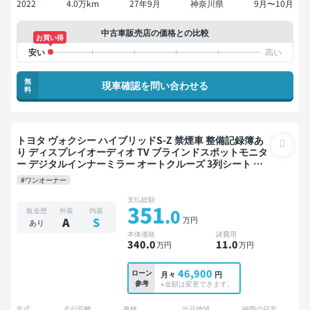
2022
4.0万km
27年9月
神奈川県
9月〜10月
中古車販売店の価格との比較
お買い得
無
現車確認を問い合わせる
料
トヨタ ヴォクシー ハイブリッドS-Z 禁煙車 整備記録簿あ
り ディスプレイオーディオ TV ブラインドスポットモニタ
ー デジタルインナーミラー オートクルーズ 3列シート ス
マートキー ETC 電動バックドア バックモニター 全方位カ
#ワンオーナー
メラ ドライブレコーダー 両側電動スライドドア 7人乗り
支払総額
351
.0
板金歴
外装
内装
万円
A
S
あり
本体価格
諸費用
340
.0
11
.0
万円
万円
46,900
ローン
月々
円
参考
※金額は変更できます。
年式
走行距離
車検
出品地域
納期の目安