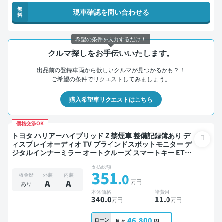
無
現車確認を問い合わせる
料
希望の条件を入力するだけ！
クルマ探しをお手伝いいたします。
出品前の登録車両から欲しいクルマが見つかるかも？！
ご希望の条件でリクエストしてみましょう。
購入希望車リクエストはこちら
価格交渉OK
トヨタ ハリアーハイブリッド Z 禁煙車 整備記録簿あり デ
ィスプレイオーディオ TV ブラインドスポットモニター デ
ジタルインナーミラー オートクルーズ スマートキー ETC
電動バックドア バックモニター 全方位カメラ ドライブレ
支払総額
コーダー 衝突軽減
351
.0
板金歴
外装
内装
万円
A
A
あり
本体価格
諸費用
340
.0
11
.0
万円
万円
46,800
ローン
月々
円