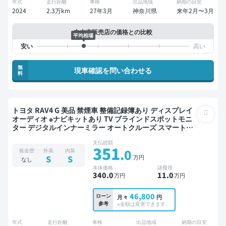
年式
走行距離
車検
出品地域
納期の目安
2024
2.3万km
27年3月
神奈川県
来年2月〜3月
中古車販売店の価格との比較
平均相場
無
現車確認を問い合わせる
料
トヨタ RAV4 G 美品 禁煙車 整備記録簿あり ディスプレイ
オーディオ ※ナビキットあり TV ブラインドスポットモニ
ター デジタルインナーミラー オートクルーズ スマートキ
ー ETC サンルーフ 電動バックドア バックモニター 全方位
支払総額
カメラ ドライブレコーダー 衝突軽減
351
.0
板金歴
外装
内装
万円
S
S
なし
本体価格
諸費用
340
.0
11
.0
万円
万円
46,800
ローン
月々
円
参考
※金額は変更できます。
年式
走行距離
車検
出品地域
納期の目安