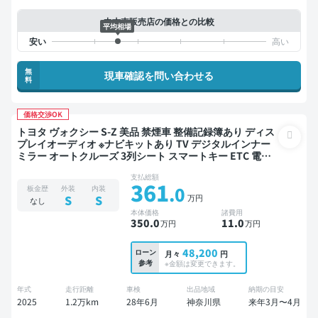
中古車販売店の価格との比較
平均相場
無
現車確認を問い合わせる
料
価格交渉OK
トヨタ ヴォクシー S-Z 美品 禁煙車 整備記録簿あり ディス
プレイオーディオ ※ナビキットあり TV デジタルインナー
ミラー オートクルーズ 3列シート スマートキー ETC 電動
バックドア バックモニター ドライブレコーダー 衝突軽減
支払総額
両側電動スライドドア 7人乗り
361
.0
板金歴
外装
内装
万円
S
S
なし
本体価格
諸費用
350
.0
11
.0
万円
万円
48,200
ローン
月々
円
参考
※金額は変更できます。
年式
走行距離
車検
出品地域
納期の目安
2025
1.2万km
28年6月
神奈川県
来年3月〜4月