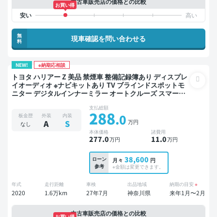
中古車販売店の価格との比較
お買い得
無
現車確認を問い合わせる
料
NEW!
※納期応相談
トヨタ ハリアー Z 美品 禁煙車 整備記録簿あり ディスプレ
イオーディオ ※ナビキットあり TV ブラインドスポットモ
ニター デジタルインナーミラー オートクルーズ スマート
キー ETC サンルーフ バックモニター 全方位カメラ ドライ
支払総額
ブレコーダー 衝突軽減
288
.0
板金歴
外装
内装
万円
A
S
なし
本体価格
諸費用
277
.0
11
.0
万円
万円
38,600
ローン
月々
円
参考
※金額は変更できます。
年式
走行距離
車検
出品地域
納期の目安
※
2020
1.6万km
27年7月
神奈川県
来年1月〜2月
中古車販売店の価格との比較
お買い得