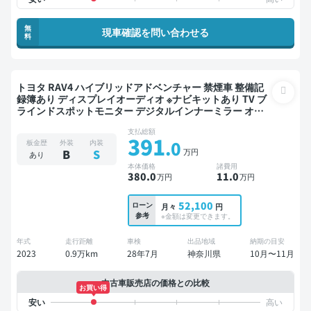
無
現車確認を問い合わせる
料
トヨタ RAV4 ハイブリッドアドベンチャー 禁煙車 整備記
録簿あり ディスプレイオーディオ ※ナビキットあり TV ブ
ラインドスポットモニター デジタルインナーミラー オー
トクルーズ スマートキー ETC 電動バックドア バックモニ
支払総額
ター 全方位カメラ ドライブレコーダー 衝突軽減
391
.0
板金歴
外装
内装
万円
B
S
あり
本体価格
諸費用
380
.0
11
.0
万円
万円
52,100
ローン
月々
円
参考
※金額は変更できます。
年式
走行距離
車検
出品地域
納期の目安
2023
0.9万km
28年7月
神奈川県
10月〜11月
中古車販売店の価格との比較
お買い得