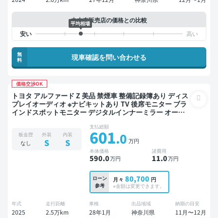
中古車販売店の価格との比較
平均相場
無
現車確認を問い合わせる
料
価格交渉OK
トヨタ アルファード Z 美品 禁煙車 整備記録簿あり ディス
プレイオーディオ ※ナビキットあり TV 後席モニター ブラ
インドスポットモニター デジタルインナーミラー オート
クルーズ 3列シート スマートキー ETC サンルーフ 電動バ
支払総額
ックドア バックモニター 全方位カメラ ドライブレコーダ
601
.0
板金歴
外装
内装
ー 衝突軽減 両側電動スライドドア 7人乗り
万円
S
S
なし
本体価格
諸費用
590
.0
11
.0
万円
万円
80,700
ローン
月々
円
参考
※金額は変更できます。
年式
走行距離
車検
出品地域
納期の目安
2025
2.5万km
28年1月
神奈川県
11月〜12月