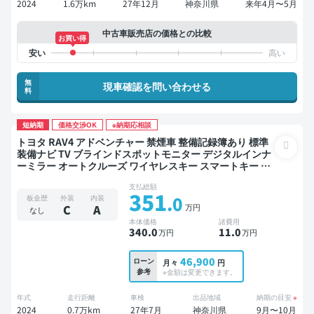
2024
1.6万km
27年12月
神奈川県
来年4月〜5月
中古車販売店の価格との比較
お買い得
無
現車確認を問い合わせる
料
短納期
価格交渉OK
※納期応相談
トヨタ RAV4 アドベンチャー 禁煙車 整備記録簿あり 標準
装備ナビ TV ブラインドスポットモニター デジタルインナ
ーミラー オートクルーズ ワイヤレスキー スマートキー サ
ンルーフ バックモニター 衝突軽減
支払総額
351
.0
板金歴
外装
内装
万円
C
A
なし
本体価格
諸費用
340
.0
11
.0
万円
万円
46,900
ローン
月々
円
参考
※金額は変更できます。
年式
走行距離
車検
出品地域
納期の目安
※
2024
0.7万km
27年7月
神奈川県
9月〜10月