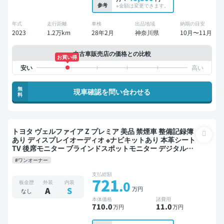
参考
※金額は変更できます。
年式
走行距離
車検
出品地域
納期の目安
2023
1.2万km
28年2月
神奈川県
10月〜11月
中古車販売店の価格との比較
お買い得
無
現車確認を問い合わせる
料
トヨタ ヴェルファイア Z プレミア 美品 禁煙車 整備記録簿
あり ディスプレイオーディオ ※ナビキットあり 本革シート
TV 後席モニター ブラインドスポットモニター デジタルイ
ンナーミラー オートクルーズ 3列シート スマートキー
#ワンオーナー
ETC サンルーフ 電動バックドア バックモニター 全方位カ
メラ ドライブレコーダー 衝突軽減 両側電動スライドドア
支払総額
721
7人乗り
.0
板金歴
外装
内装
万円
A
S
なし
本体価格
諸費用
710
.0
11
.0
万円
万円