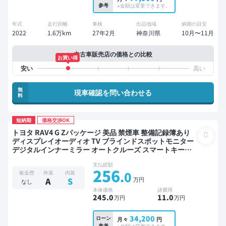
参考
※金額は変更できます。
年式
走行距離
車検
出品地域
納期の目安
2022
1.6万km
27年2月
神奈川県
10月〜11月
中古車販売店の価格との比較
お買い得
無
現車確認を問い合わせる
料
短納期
価格交渉OK
トヨタ RAV4 G Zパッケージ 美品 禁煙車 整備記録簿あり
ディスプレイオーディオ TV ブラインドスポットモニター
デジタルインナーミラー オートクルーズ スマートキー
ETC 電動バックドア バックモニター 衝突軽減
支払総額
256
.0
板金歴
外装
内装
万円
A
S
なし
本体価格
諸費用
245
.0
11
.0
万円
万円
34,200
ローン
月々
円
参考
※金額は変更できます。