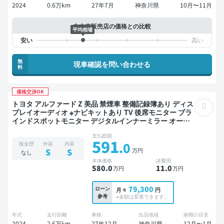
2024
0.6万km
27年7月
神奈川県
10月〜11月
中古車販売店の価格との比較
平均相場
無
現車確認を問い合わせる
料
価格交渉OK
トヨタ アルファード Z 美品 禁煙車 整備記録簿あり ディス
プレイオーディオ ※ナビキットあり TV 後席モニター ブラ
インドスポットモニター デジタルインナーミラー オート
クルーズ 3列シート スマートキー ETC サンルーフ 電動バ
支払総額
ックドア バックモニター 全方位カメラ 衝突軽減 両側電動
591
.0
板金歴
外装
内装
スライドドア 7人乗り
万円
S
S
なし
本体価格
諸費用
580
.0
11
.0
万円
万円
79,300
ローン
月々
円
参考
※金額は変更できます。
年式
走行距離
車検
出品地域
納期の目安
2024
2.6万km
27年12月
神奈川県
12月〜1月