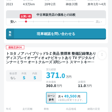
2023
4.9万km
28年2月
神奈川県
来年3月〜4月
中古車販売店の価格との比較
お買い得
無
現車確認を問い合わせる
料
価格交渉OK
トヨタ ノア ハイブリッドS-Z 美品 禁煙車 整備記録簿あり
ディスプレイオーディオ ※ナビキットあり TV デジタルイ
ンナーミラー オートクルーズ 3列シート スマートキー
ETC バックモニター 衝突軽減 両側電動スライドドア 7人
支払総額
乗り
371
.0
板金歴
外装
内装
万円
S
S
なし
本体価格
諸費用
360
.0
11
.0
万円
万円
49,500
ローン
月々
円
参考
※金額は変更できます。
年式
走行距離
車検
出品地域
納期の目安