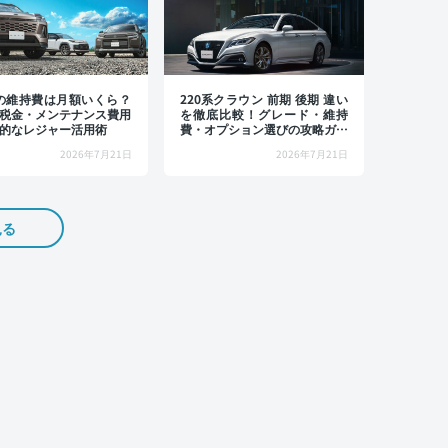
4の維持費は月額いくら？
220系クラウン 前期 後期 違い
税金・メンテナンス費用
を徹底比較！グレード・維持
的なレジャー活用術
費・オプション選びの攻略ガイ
ド
2026年7月21日
2026年7月21日
見る