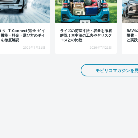
タ T-Connect完全ガイ
ライズの荷室寸法・容量を徹底
RAV
：機能・料金・選び方のポイ
解説！車中泊の工夫やヤリスク
燃費・
トを徹底解説
ロスとの比較
と実践
2026年7月21日
2026年7月21日
モビリコマガジンを