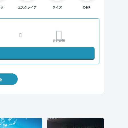
ンタ
エスクァイア
ライズ
C-HR
走行距離
る