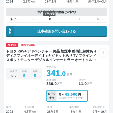
2024
2.8万km
27年2月
神奈川県
来年2月〜3月
中古車販売店の価格との比較
平均相場
無
現車確認を問い合わせる
料
短納期
価格交渉OK
トヨタ RAV4 アドベンチャー 美品 禁煙車 整備記録簿あり
ディスプレイオーディオ ※ナビキットあり TV ブラインド
スポットモニター デジタルインナーミラー オートクルー
ズ スマートキー ETC 電動バックドア バックモニター 全方
支払総額
位カメラ ドライブレコーダー 社外アルミ 衝突軽減
341
.0
板金歴
外装
内装
万円
S
S
なし
本体価格
諸費用
330
.0
11
.0
万円
万円
45,600
ローン
月々
円
参考
※金額は変更できます。
年式
走行距離
車検
出品地域
納期の目安
2023
4.3万km
28年7月
神奈川県
9月〜10月