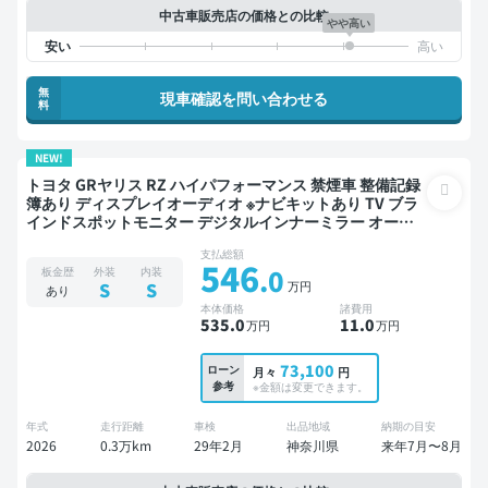
中古車販売店の価格との比較
やや高い
無
現車確認を問い合わせる
料
NEW!
トヨタ GRヤリス RZ ハイパフォーマンス 禁煙車 整備記録
簿あり ディスプレイオーディオ ※ナビキットあり TV ブラ
インドスポットモニター デジタルインナーミラー オート
クルーズ スマートキー ETC バックモニター 全方位カメラ
支払総額
ドライブレコーダー 衝突軽減
546
.0
板金歴
外装
内装
万円
S
S
あり
本体価格
諸費用
535
.0
11
.0
万円
万円
73,100
ローン
月々
円
参考
※金額は変更できます。
年式
走行距離
車検
出品地域
納期の目安
2026
0.3万km
29年2月
神奈川県
来年7月〜8月