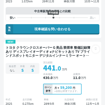
2023
1.0万km
26年11月
神奈川県
10月〜11月
中古車販売店の価格との比較
平均相場
無
現車確認を問い合わせる
料
NEW!
トヨタ クラウンクロスオーバー G 美品 禁煙車 整備記録簿
あり ディスプレイオーディオ ※ナビキットあり TV ブライ
ンドスポットモニター デジタルインナーミラー オートク
ルーズ スマートキー ETC 電動バックドア バックモニター
支払総額
全方位カメラ ドライブレコーダー 衝突軽減
441
.0
板金歴
外装
内装
万円
S
S
なし
本体価格
諸費用
430
.0
11
.0
万円
万円
59,200
ローン
月々
円
参考
※金額は変更できます。
年式
走行距離
車検
出品地域
納期の目安
2025
0.2万km
28年9月
神奈川県
12月〜1月