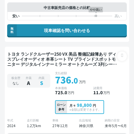
中古車販売店の価格との比較
やや高い
無
現車確認を問い合わせる
料
トヨタ ランドクルーザー250 VX 美品 整備記録簿あり ディ
スプレイオーディオ 本革シート TV ブラインドスポットモ
ニター デジタルインナーミラー オートクルーズ 3列シート
スマートキー ETC サンルーフ 電動バックドア バックモニ
支払総額
ター 全方位カメラ ドライブレコーダー 衝突軽減 7人乗り
736
.0
板金歴
外装
内装
万円
A
S
なし
本体価格
諸費用
725
.0
11
.0
万円
万円
98,800
ローン
月々
円
参考
※金額は変更できます。
年式
走行距離
車検
出品地域
納期の目安
2024
1.2万km
27年12月
神奈川県
来年5月〜6月