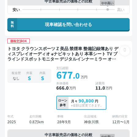
中古車販売店の価格との比較
やや高い
無
現車確認を問い合わせる
料
価格交渉OK
トヨタ クラウンスポーツ Z 美品 禁煙車 整備記録簿あり デ
ィスプレイオーディオ ※ナビキットあり 本革シート TV ブ
ラインドスポットモニター デジタルインナーミラー オー
トクルーズ スマートキー ETC サンルーフ 電動バックドア
支払総額
バックモニター 全方位カメラ ドライブレコーダー 衝突軽
677
.0
板金歴
外装
内装
減
万円
S
S
なし
本体価格
諸費用
666
.0
11
.0
万円
万円
90,800
ローン
月々
円
参考
※金額は変更できます。
年式
走行距離
車検
出品地域
納期の目安
2025
0.8万km
28年9月
神奈川県
12月〜1月
中古車販売店の価格との比較
やや高い