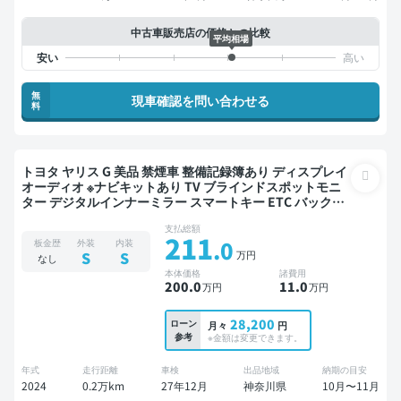
中古車販売店の価格との比較
平均相場
無
現車確認を問い合わせる
料
トヨタ ヤリス G 美品 禁煙車 整備記録簿あり ディスプレイ
オーディオ ※ナビキットあり TV ブラインドスポットモニ
ター デジタルインナーミラー スマートキー ETC バックモ
ニター 全方位カメラ ドライブレコーダー 衝突軽減
支払総額
211
.0
板金歴
外装
内装
万円
S
S
なし
本体価格
諸費用
200
.0
11
.0
万円
万円
28,200
ローン
月々
円
参考
※金額は変更できます。
年式
走行距離
車検
出品地域
納期の目安
2024
0.2万km
27年12月
神奈川県
10月〜11月