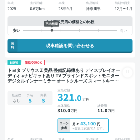
年式
走行距離
車検
出品地域
納期の目安
2025
0.6万km
28年9月
神奈川県
12月〜1月
中古車販売店の価格との比較
平均相場
無
現車確認を問い合わせる
料
NEW!
価格交渉OK
トヨタ プリウス Z 美品 整備記録簿あり ディスプレイオー
ディオ ※ナビキットあり TV ブラインドスポットモニター
デジタルインナーミラー オートクルーズ スマートキー
ETC 電動バックドア バックモニター 全方位カメラ ドライ
支払総額
ブレコーダー 衝突軽減
321
.0
板金歴
外装
内装
万円
S
S
なし
本体価格
諸費用
310
.0
11
.0
万円
万円
43,100
ローン
月々
円
参考
※金額は変更できます。
年式
走行距離
車検
出品地域
納期の目安