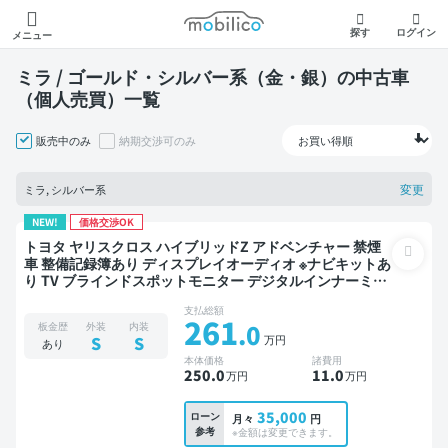
モビリコ
探す
ログイン
メニュー
ミラ / ゴールド・シルバー系（金・銀）の中古車
（個人売買）一覧
販売中のみ
納期交渉可のみ
変更
ミラ, シルバー系
NEW!
価格交渉OK
トヨタ ヤリスクロス ハイブリッドZ アドベンチャー 禁煙
車 整備記録簿あり ディスプレイオーディオ ※ナビキットあ
り TV ブラインドスポットモニター デジタルインナーミラ
ー オートクルーズ スマートキー ETC バックモニター 全方
支払総額
位カメラ ドライブレコーダー 衝突軽減
261
.0
板金歴
外装
内装
万円
S
S
あり
本体価格
諸費用
250
.0
11
.0
万円
万円
35,000
ローン
月々
円
参考
※金額は変更できます。