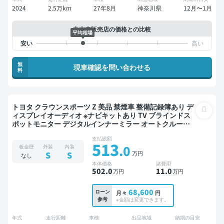
2024
2.5万km
27年8月
神奈川県
12月〜1月
中古車販売店の価格との比較
平均相場
無
現車確認を問い合わせる
料
トヨタ クラウンスポーツ Z 美品 禁煙車 整備記録簿あり デ
ィスプレイオーディオ ※ナビキットあり TV ブラインドス
ポットモニター デジタルインナーミラー オートクルーズ 3
列シート スマートキー ETC サンルーフ 電動バックドア バ
支払総額
ックモニター 全方位カメラ ドライブレコーダー 衝突軽減
513
.0
板金歴
外装
内装
万円
S
S
なし
本体価格
諸費用
502
.0
11
.0
万円
万円
68,600
ローン
月々
円
参考
※金額は変更できます。
年式
走行距離
車検
出品地域
納期の目安