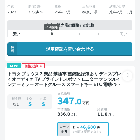
年式
走行距離
車検
出品地域
納期の目安
2023
3.2万km
26年12月
神奈川県
来年2月〜3月
中古車販売店の価格との比較
平均相場
無
現車確認を問い合わせる
料
NEW!
価格交渉OK
トヨタ プリウス Z 美品 禁煙車 整備記録簿あり ディスプレ
イオーディオ TV ブラインドスポットモニター デジタルイ
ンナーミラー オートクルーズ スマートキー ETC 電動バッ
クドア バックモニター 全方位カメラ ドライブレコーダー
支払総額
衝突軽減
347
.0
板金歴
外装
内装
万円
S
S
なし
本体価格
諸費用
336
.0
11
.0
万円
万円
46,600
ローン
月々
円
参考
※金額は変更できます。