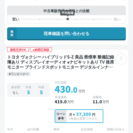
中古車販売店の価格との比較
平均相場
無
現車確認を問い合わせる
料
価格交渉OK
※納期応相談
トヨタ ヴォクシー ハイブリッドS-Z 美品 禁煙車 整備記録
簿あり ディスプレイオーディオ ※ナビキットあり TV 後席
モニター ブラインドスポットモニター デジタルインナー
ミラー オートクルーズ 3列シート スマートキー ETC 電動
#ワンオーナー
バックドア バックモニター ドライブレコーダー 衝突軽減
両側電動スライドドア 7人乗り
支払総額
430
.0
板金歴
外装
内装
万円
S
S
なし
本体価格
諸費用
419
.0
11
.0
万円
万円
57,300
ローン
月々
円
参考
※金額は変更できます。
年式
走行距離
車検
出品地域
納期の目安
※