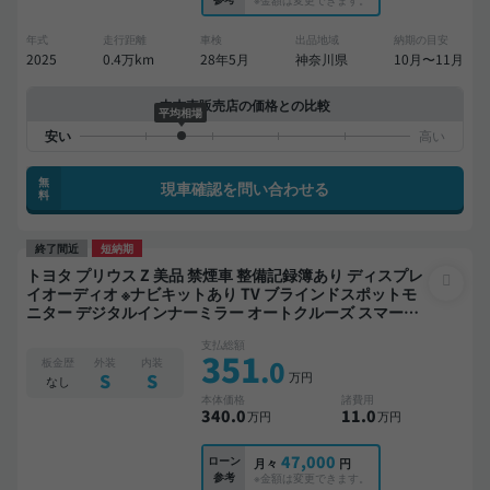
年式
走行距離
車検
出品地域
納期の目安
2025
0.4万km
28年5月
神奈川県
10月〜11月
中古車販売店の価格との比較
平均相場
無
現車確認を問い合わせる
料
終了間近
短納期
トヨタ プリウス Z 美品 禁煙車 整備記録簿あり ディスプレ
イオーディオ ※ナビキットあり TV ブラインドスポットモ
ニター デジタルインナーミラー オートクルーズ スマート
キー 電動バックドア バックモニター 全方位カメラ ドライ
支払総額
ブレコーダー 衝突軽減
351
.0
板金歴
外装
内装
万円
S
S
なし
本体価格
諸費用
340
.0
11
.0
万円
万円
47,000
ローン
月々
円
参考
※金額は変更できます。