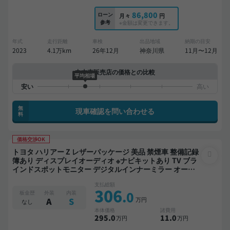
86,800
ローン
月々
円
参考
※金額は変更できます。
年式
走行距離
車検
出品地域
納期の目安
2023
4.1万km
26年12月
神奈川県
11月〜12月
中古車販売店の価格との比較
平均相場
無
現車確認を問い合わせる
料
価格交渉OK
トヨタ ハリアー Z レザーパッケージ 美品 禁煙車 整備記録
簿あり ディスプレイオーディオ ※ナビキットあり TV ブラ
インドスポットモニター デジタルインナーミラー オート
クルーズ スマートキー ETC 電動バックドア バックモニタ
支払総額
ー 全方位カメラ ドライブレコーダー フルエアロ 衝突軽減
306
.0
板金歴
外装
内装
万円
A
S
なし
本体価格
諸費用
295
.0
11
.0
万円
万円