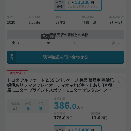
52,300
ローン
月々
円
参考
※金額は変更できます。
年式
走行距離
車検
出品地域
納期の目安
2020
5.0万km
27年3月
神奈川県
8月〜9月
中古車販売店の価格との比較
平均相場
無
現車確認を問い合わせる
料
価格交渉OK
トヨタ アルファード 2.5S Cパッケージ 美品 禁煙車 整備記
録簿あり ディスプレイオーディオ ※ナビキットあり TV 後
席モニター ブラインドスポットモニター デジタルインナ
ーミラー オートクルーズ スマートキー ETC サンルーフ 電
支払総額
動バックドア バックモニター ドライブレコーダー リフト
386
.0
板金歴
外装
内装
アップ 衝突軽減 7人乗り
万円
S
S
なし
本体価格
諸費用
375
.0
11
.0
万円
万円
51,400
ローン
月々
円