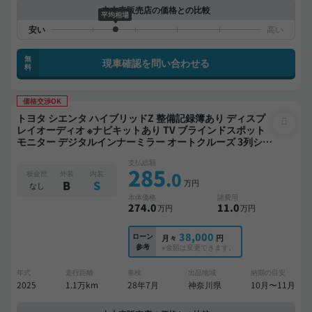
中古車販売店の価格との比較
平均相場
無
現車確認を問い合わせる
料
価格交渉OK
トヨタ シエンタ ハイブリッドZ 整備記録簿あり ディスプ
レイオーディオ ※ナビキットあり TV ブラインドスポット
モニター デジタルインナーミラー オートクルーズ 3列シー
ト スマートキー ETC バックモニター 全方位カメラ ドライ
支払総額
ブレコーダー 衝突軽減 両側電動スライドドア 7人乗り
285
.0
板金歴
外装
内装
万円
B
S
なし
本体価格
諸費用
274
.0
11
.0
万円
万円
38,000
ローン
月々
円
参考
※金額は変更できます。
年式
走行距離
車検
出品地域
納期の目安
2025
1.1万km
28年7月
神奈川県
10月〜11月