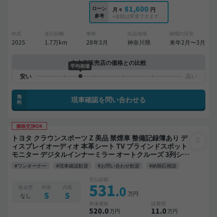
81,600
ローン
月々
円
参考
※金額は変更できます。
年式
走行距離
車検
出品地域
納期の目安
2025
1.7万km
28年3月
神奈川県
来年2月〜3月
中古車販売店の価格との比較
平均相場
無
現車確認を問い合わせる
料
価格交渉OK
トヨタ クラウンスポーツ Z 美品 禁煙車 整備記録簿あり デ
ィスプレイオーディオ 本革シート TV ブラインドスポット
モニター デジタルインナーミラー オートクルーズ 3列シー
ト スマートキー ETC 電動バックドア バックモニター 全方
#ワンオーナー
#現車確認歓迎
#お問い合わせ歓迎
#納期応相談
位カメラ ドライブレコーダー 衝突軽減
支払総額
531
.0
板金歴
外装
内装
万円
S
S
なし
本体価格
諸費用
520
.0
11
.0
万円
万円