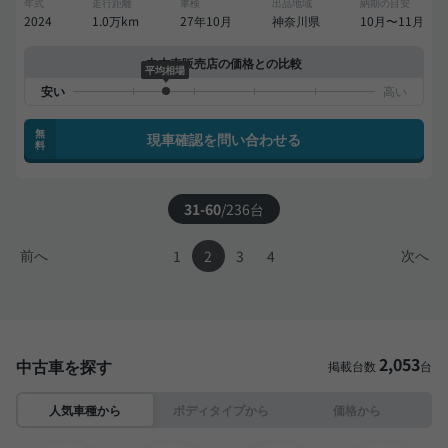
年式
走行距離
車検
出品地域
納期の目安
2024
1.0万km
27年10月
神奈川県
10月〜11月
中古車販売店の価格との比較
平均相場
無
現車確認を問い合わせる
料
31-60
/
236
台
前へ
次へ
1
2
3
4
2,053
中古車を探す
掲載台数
台
人気車種から
ボディタイプから
価格から