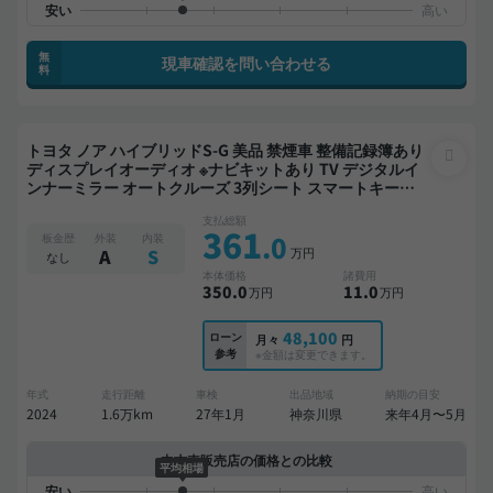
無
現車確認を問い合わせる
料
トヨタ ノア ハイブリッドS-G 美品 禁煙車 整備記録簿あり
ディスプレイオーディオ ※ナビキットあり TV デジタルイ
ンナーミラー オートクルーズ 3列シート スマートキー
ETC バックモニター 全方位カメラ ドライブレコーダー 衝
支払総額
突軽減 両側電動スライドドア 7人乗り
361
.0
板金歴
外装
内装
万円
A
S
なし
本体価格
諸費用
350
.0
11
.0
万円
万円
48,100
ローン
月々
円
参考
※金額は変更できます。
年式
走行距離
車検
出品地域
納期の目安
2024
1.6万km
27年1月
神奈川県
来年4月〜5月
中古車販売店の価格との比較
平均相場