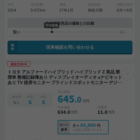
年式
走行距離
車検
出品地域
納期の目安
2024
0.4万km
27年1月
神奈川県
8月〜9月
中古車販売店の価格との比較
平均相場
無
現車確認を問い合わせる
料
価格交渉OK
トヨタ アルファードハイブリッド ハイブリッド Z 美品 禁
煙車 整備記録簿あり ディスプレイオーディオ ※ナビキット
あり TV 後席モニター ブラインドスポットモニター デジタ
ルインナーミラー オートクルーズ 3列シート スマートキー
支払総額
ETC サンルーフ 電動バックドア バックモニター 全方位カ
645
.0
板金歴
外装
内装
メラ ドライブレコーダー 衝突軽減 両側電動スライドドア
万円
S
S
なし
7人乗り
本体価格
諸費用
634
.0
11
.0
万円
万円
85,900
ローン
月々
円
参考
※金額は変更できます。