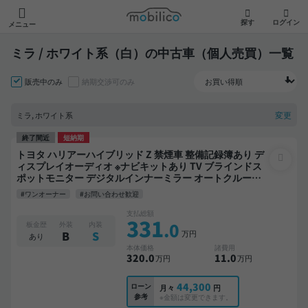
モビリコ
探す
ログイン
メニュー
ミラ / ホワイト系（白）の中古車（個人売買）一覧
販売中のみ
納期交渉可のみ
変更
ミラ, ホワイト系
終了間近
短納期
トヨタ ハリアーハイブリッド Z 禁煙車 整備記録簿あり デ
ィスプレイオーディオ ※ナビキットあり TV ブラインドス
ポットモニター デジタルインナーミラー オートクルーズ
スマートキー ETC 電動バックドア バックモニター 全方位
#ワンオーナー
#お問い合わせ歓迎
カメラ ドライブレコーダー 衝突軽減
支払総額
331
.0
板金歴
外装
内装
万円
B
S
あり
本体価格
諸費用
320
.0
11
.0
万円
万円
44,300
ローン
月々
円
参考
※金額は変更できます。