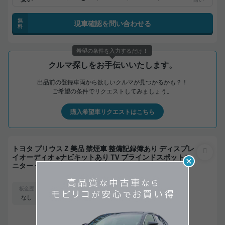
無
現車確認を問い合わせる
料
希望の条件を入力するだけ！
クルマ探しをお手伝いいたします。
出品前の登録車両から欲しいクルマが見つかるかも？！
ご希望の条件でリクエストしてみましょう。
購入希望車リクエストはこちら
トヨタ プリウス Z 美品 禁煙車 整備記録簿あり ディスプレ
イオーディオ ※ナビキットあり TV ブラインドスポットモ
ニター デジタルインナーミラー オートクルーズ スマート
キー ETC 電動バックドア バックモニター 全方位カメラ ド
支払総額
ライブレコーダー フルエアロ 衝突軽減
331
.0
板金歴
外装
内装
万円
A
S
なし
本体価格
諸費用
320
.0
11
.0
万円
万円