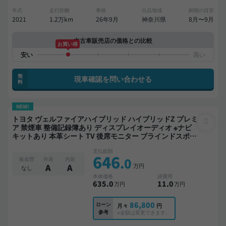
年式
走行距離
車検
出品地域
納期の目安
2021
1.2万km
26年9月
神奈川県
8月〜9月
中古車販売店の価格との比較
お買い得
無
現車確認を問い合わせる
料
NEW!
トヨタ ヴェルファイアハイブリッド ハイブリッドZ プレミ
ア 禁煙車 整備記録簿あり ディスプレイオーディオ ※ナビ
キットあり 本革シート TV 後席モニター ブラインドスポッ
トモニター デジタルインナーミラー オートクルーズ 3列シ
支払総額
ート スマートキー ETC サンルーフ 電動バックドア バック
646
.0
板金歴
外装
内装
モニター 全方位カメラ ドライブレコーダー 衝突軽減 両側
万円
A
A
なし
電動スライドドア 7人乗り
本体価格
諸費用
635
.0
11
.0
万円
万円
86,800
ローン
月々
円
参考
※金額は変更できます。