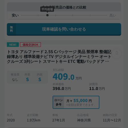
中古車販売店の価格との比較
平均相場
無
現車確認を問い合わせる
料
NEW!
価格交渉OK
トヨタ アルファード 2.5S Cパッケージ 美品 禁煙車 整備記
録簿あり 標準装備ナビ TV デジタルインナーミラー オート
クルーズ 3列シート スマートキー ETC 電動バックドア バ
ックモニター ドライブレコーダー 衝突軽減 両側電動スラ
支払総額
イドドア 7人乗り
409
.0
板金歴
外装
内装
万円
S
S
なし
本体価格
諸費用
398
.0
11
.0
万円
万円
55,000
ローン
月々
円
参考
※金額は変更できます。
年式
走行距離
車検
出品地域
納期の目安
2020
1.9万km
27年1月
神奈川県
11月〜12月