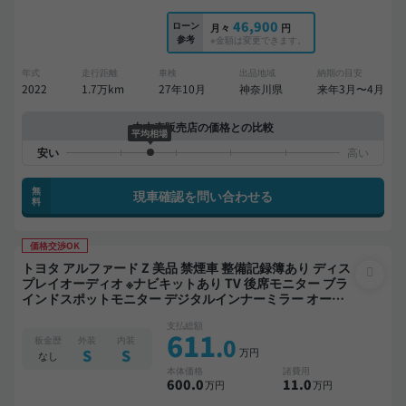
46,900
ローン
月々
円
参考
※金額は変更できます。
年式
走行距離
車検
出品地域
納期の目安
2022
1.7万km
27年10月
神奈川県
来年3月〜4月
中古車販売店の価格との比較
平均相場
無
現車確認を問い合わせる
料
価格交渉OK
トヨタ アルファード Z 美品 禁煙車 整備記録簿あり ディス
プレイオーディオ ※ナビキットあり TV 後席モニター ブラ
インドスポットモニター デジタルインナーミラー オート
クルーズ 3列シート スマートキー 電動バックドア バック
支払総額
モニター 全方位カメラ ドライブレコーダー 衝突軽減 両側
611
.0
板金歴
外装
内装
電動スライドドア 7人乗り
万円
S
S
なし
本体価格
諸費用
600
.0
11
.0
万円
万円