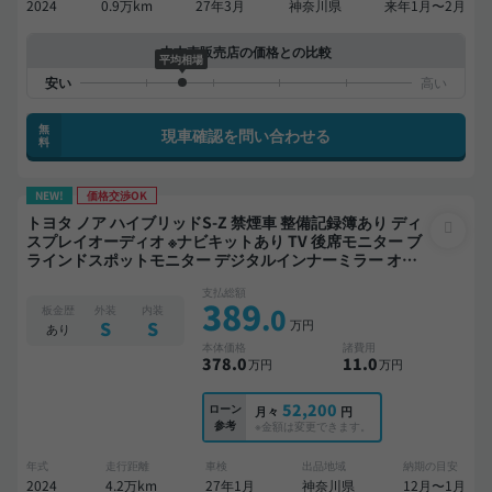
2024
0.9万km
27年3月
神奈川県
来年1月〜2月
中古車販売店の価格との比較
平均相場
無
現車確認を問い合わせる
料
NEW!
価格交渉OK
トヨタ ノア ハイブリッドS-Z 禁煙車 整備記録簿あり ディ
スプレイオーディオ ※ナビキットあり TV 後席モニター ブ
ラインドスポットモニター デジタルインナーミラー オー
トクルーズ 3列シート スマートキー ETC 電動バックドア
支払総額
バックモニター 全方位カメラ ドライブレコーダー 社外ア
389
.0
板金歴
外装
内装
ルミ 衝突軽減 両側電動スライドドア 7人乗り
万円
S
S
あり
本体価格
諸費用
378
.0
11
.0
万円
万円
52,200
ローン
月々
円
参考
※金額は変更できます。
年式
走行距離
車検
出品地域
納期の目安
2024
4.2万km
27年1月
神奈川県
12月〜1月