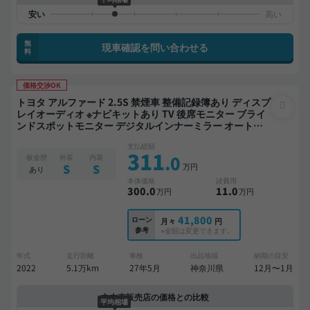
無
現車確認を問い合わせる
料
価格交渉OK
トヨタ アルファード 2.5S 禁煙車 整備記録簿あり ディスプ
レイオーディオ ※ナビキットあり TV 後席モニター ブライ
ンドスポットモニター デジタルインナーミラー オートク
ルーズ 3列シート スマートキー バックモニター 全方位カ
支払総額
メラ ドライブレコーダー 衝突軽減 両側電動スライドドア
311
.0
板金歴
外装
内装
8人乗り
万円
S
S
あり
本体価格
諸費用
300
.0
11
.0
万円
万円
41,800
ローン
月々
円
参考
※金額は変更できます。
年式
走行距離
車検
出品地域
納期の目安
2022
5.1万km
27年5月
神奈川県
12月〜1月
中古車販売店の価格との比較
平均相場