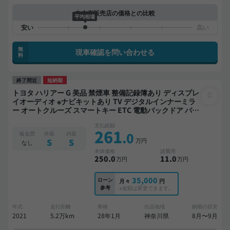
中古車販売店の価格との比較
平均相場
無
現車確認を問い合わせる
料
終了間近
短納期
トヨタ ハリアー G 美品 禁煙車 整備記録簿あり ディスプレ
イオーディオ ※ナビキットあり TV デジタルインナーミラ
ー オートクルーズ スマートキー ETC 電動バックドア バッ
クモニター ドライブレコーダー 衝突軽減
支払総額
261
.0
板金歴
外装
内装
万円
S
S
なし
本体価格
諸費用
250
.0
11
.0
万円
万円
35,000
ローン
月々
円
参考
※金額は変更できます。
年式
走行距離
車検
出品地域
納期の目安
2021
5.2万km
28年1月
神奈川県
8月〜9月