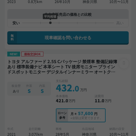
2023
0.8万km
26年10月
神奈川県
10月〜11月
中古車販売店の価格との比較
平均相場
無
現車確認を問い合わせる
料
NEW!
価格交渉OK
トヨタ アルファード 2.5S Cパッケージ 禁煙車 整備記録簿
あり 標準装備ナビ 本革シート TV 後席モニター ブライン
ドスポットモニター デジタルインナーミラー オートクル
ーズ 3列シート ワイヤレスキー スマートキー ETC サンル
支払総額
ーフ 電動バックドア バックモニター ドライブレコーダー
432
.0
板金歴
外装
内装
社外アルミ 衝突軽減 両側電動スライドドア 7人乗り
万円
S
S
あり
本体価格
諸費用
421
.0
11
.0
万円
万円
57,600
ローン
月々
円
参考
※金額は変更できます。
年式
走行距離
車検
出品地域
納期の目安
2021
3.0万km
28年5月
神奈川県
10月〜11月