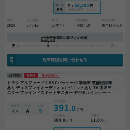
53,500
ローン
月々
円
参考
※金額は変更できます。
年式
走行距離
車検
出品地域
納期の目安
2024
2.4万km
27年7月
神奈川県
来年1月〜2月
中古車販売店の価格との比較
平均相場
無
現車確認を問い合わせる
料
終了間近
短納期
価格交渉OK
トヨタ アルファード 2.5S Cパッケージ 禁煙車 整備記録簿
あり ディスプレイオーディオ ※ナビキットあり TV 後席モ
ニター ブラインドスポットモニター デジタルインナーミ
ラー オートクルーズ 3列シート スマートキー ETC 電動バ
支払総額
ックドア バックモニター 全方位カメラ ドライブレコーダ
391
.0
板金歴
外装
内装
ー 衝突軽減 両側電動スライドドア 7人乗り
万円
A
S
あり
本体価格
諸費用
380
.0
11
.0
万円
万円