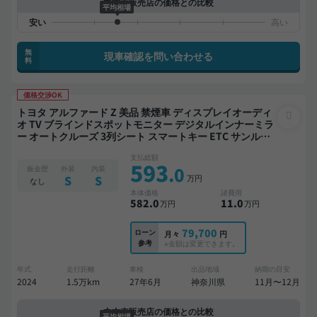
中古車販売店の価格との比較
平均相場
無
現車確認を問い合わせる
料
価格交渉OK
トヨタ アルファード Z 美品 禁煙車 ディスプレイオーディ
オ TV ブラインドスポットモニター デジタルインナーミラ
ー オートクルーズ 3列シート スマートキー ETC サンルー
フ 電動バックドア バックモニター 全方位カメラ ドライブ
支払総額
レコーダー 衝突軽減 両側電動スライドドア 7人乗り
593
.0
板金歴
外装
内装
万円
S
S
なし
本体価格
諸費用
582
.0
11
.0
万円
万円
79,700
ローン
月々
円
参考
※金額は変更できます。
年式
走行距離
車検
出品地域
納期の目安
2024
1.5万km
27年6月
神奈川県
11月〜12月
中古車販売店の価格との比較
平均相場