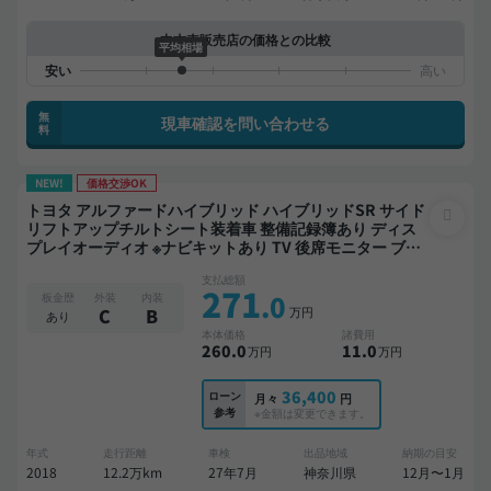
中古車販売店の価格との比較
平均相場
無
現車確認を問い合わせる
料
NEW!
価格交渉OK
トヨタ アルファードハイブリッド ハイブリッドSR サイド
リフトアップチルトシート装着車 整備記録簿あり ディス
プレイオーディオ ※ナビキットあり TV 後席モニター ブラ
インドスポットモニター デジタルインナーミラー オート
支払総額
クルーズ 3列シート スマートキー ETC バックモニター ド
271
.0
板金歴
外装
内装
ライブレコーダー 衝突軽減 両側電動スライドドア 7人乗り
万円
C
B
あり
本体価格
諸費用
260
.0
11
.0
万円
万円
36,400
ローン
月々
円
参考
※金額は変更できます。
年式
走行距離
車検
出品地域
納期の目安
2018
12.2万km
27年7月
神奈川県
12月〜1月