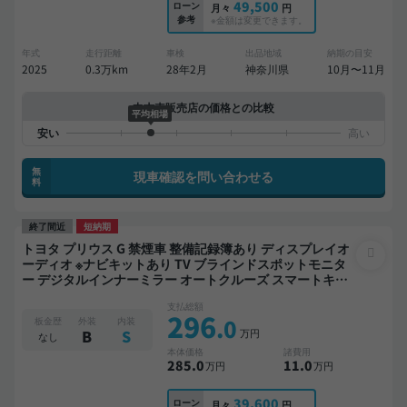
49,500
ローン
月々
円
参考
※金額は変更できます。
年式
走行距離
車検
出品地域
納期の目安
2025
0.3万km
28年2月
神奈川県
10月〜11月
中古車販売店の価格との比較
平均相場
無
現車確認を問い合わせる
料
終了間近
短納期
トヨタ プリウス G 禁煙車 整備記録簿あり ディスプレイオ
ーディオ ※ナビキットあり TV ブラインドスポットモニタ
ー デジタルインナーミラー オートクルーズ スマートキー
ETC バックモニター 全方位カメラ ドライブレコーダー 衝
支払総額
突軽減
296
.0
板金歴
外装
内装
万円
B
S
なし
本体価格
諸費用
285
.0
11
.0
万円
万円
39,600
ローン
月々
円