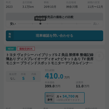
年式
走行距離
車検
出品地域
納期の目安
2023
3.1万km
26年10月
神奈川県
11月〜12月
中古車販売店の価格との比較
平均相場
無
現車確認を問い合わせる
料
NEW!
価格交渉OK
トヨタ ヴォクシー ハイブリッドS-Z 美品 禁煙車 整備記録
簿あり ディスプレイオーディオ ※ナビキットあり TV 後席
モニター ブラインドスポットモニター デジタルインナー
ミラー オートクルーズ 3列シート スマートキー ETC 電動
支払総額
バックドア バックモニター 全方位カメラ ドライブレコー
410
.0
板金歴
外装
内装
ダー 衝突軽減 両側電動スライドドア 7人乗り
万円
S
S
なし
本体価格
諸費用
399
.0
11
.0
万円
万円
54,700
ローン
月々
円
参考
※金額は変更できます。
年式
走行距離
車検
出品地域
納期の目安