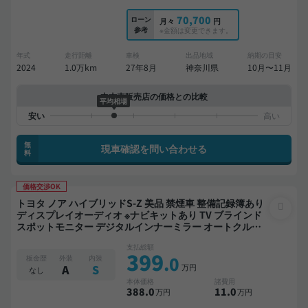
70,700
ローン
月々
円
参考
※金額は変更できます。
年式
走行距離
車検
出品地域
納期の目安
2024
1.0万km
27年8月
神奈川県
10月〜11月
中古車販売店の価格との比較
平均相場
無
現車確認を問い合わせる
料
価格交渉OK
トヨタ ノア ハイブリッドS-Z 美品 禁煙車 整備記録簿あり
ディスプレイオーディオ ※ナビキットあり TV ブラインド
スポットモニター デジタルインナーミラー オートクルー
ズ 3列シート スマートキー ETC 電動バックドア バックモ
支払総額
ニター 全方位カメラ ドライブレコーダー 衝突軽減 両側電
399
.0
板金歴
外装
内装
動スライドドア 7人乗り
万円
A
S
なし
本体価格
諸費用
388
.0
11
.0
万円
万円