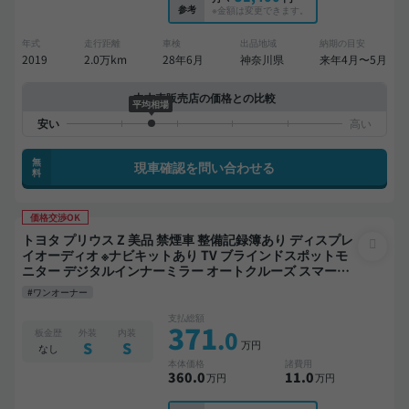
参考
※金額は変更できます。
年式
走行距離
車検
出品地域
納期の目安
2019
2.0万km
28年6月
神奈川県
来年4月〜5月
中古車販売店の価格との比較
平均相場
無
現車確認を問い合わせる
料
価格交渉OK
トヨタ プリウス Z 美品 禁煙車 整備記録簿あり ディスプレ
イオーディオ ※ナビキットあり TV ブラインドスポットモ
ニター デジタルインナーミラー オートクルーズ スマート
キー ETC 電動バックドア バックモニター 全方位カメラ ド
#ワンオーナー
ライブレコーダー 衝突軽減
支払総額
371
.0
板金歴
外装
内装
万円
S
S
なし
本体価格
諸費用
360
.0
11
.0
万円
万円