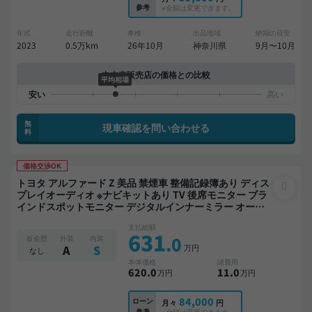
参考
※金額は変更できます。
年式
走行距離
車検
出品地域
納期の目安
2023
0.5万km
26年10月
神奈川県
9月〜10月
中古車販売店の価格との比較
平均相場
無
現車確認を問い合わせる
料
価格交渉OK
トヨタ アルファード Z 美品 禁煙車 整備記録簿あり ディス
プレイオーディオ ※ナビキットあり TV 後席モニター ブラ
インドスポットモニター デジタルインナーミラー オート
クルーズ 3列シート スマートキー ETC 電動バックドア バ
支払総額
ックモニター 全方位カメラ ドライブレコーダー 衝突軽減
631
.0
板金歴
外装
内装
両側電動スライドドア 7人乗り
万円
A
S
なし
本体価格
諸費用
620
.0
11
.0
万円
万円
84,000
ローン
月々
円
参考
※金額は変更できます。