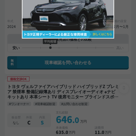
44,500
ローン
月々
円
参考
※金額は変更できます。
年式
走行距離
車検
出品地域
納期の目安
2024
2.3万km
27年7月
神奈川県
12月〜1月
中古車販売店の価格との比較
平均相場
無
現車確認を問い合わせる
料
価格交渉OK
トヨタ ヴェルファイアハイブリッド ハイブリッドZ プレミ
ア 禁煙車 整備記録簿あり ディスプレイオーディオ ※ナビ
キットあり 本革シート TV 後席モニター ブラインドスポッ
トモニター デジタルインナーミラー オートクルーズ 3列シ
#ワンオーナー
#現車確認歓迎
#お問い合わせ歓迎
ート スマートキー ETC サンルーフ 電動バックドア バック
モニター 全方位カメラ ドライブレコーダー フルエアロ 衝
支払総額
646
突軽減 両側電動スライドドア 7人乗り
.0
板金歴
外装
内装
万円
C
S
なし
本体価格
諸費用
635
.0
11
.0
万円
万円