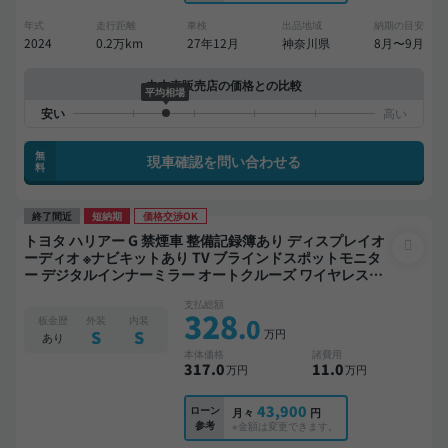
年式
走行距離
車検
出品地域
納期の目安
2024
0.2万km
27年12月
神奈川県
8月〜9月
中古車販売店の価格との比較
平均相場
無
現車確認を問い合わせる
料
終了間近
短納期
価格交渉OK
トヨタ ハリアー G 禁煙車 整備記録簿あり ディスプレイオ
ーディオ ※ナビキットあり TV ブラインドスポットモニタ
ー デジタルインナーミラー オートクルーズ ワイヤレスキ
ー ETC 電動バックドア バックモニター ドライブレコーダ
支払総額
ー フルエアロ 衝突軽減
328
.0
板金歴
外装
内装
万円
S
S
あり
本体価格
諸費用
317
.0
11
.0
万円
万円
43,900
ローン
月々
円
参考
※金額は変更できます。