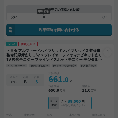
中古車販売店の価格との比較
平均相場
無
現車確認を問い合わせる
料
NEW!
価格交渉OK
トヨタ アルファードハイブリッド ハイブリッド Z 禁煙車
整備記録簿あり ディスプレイオーディオ ※ナビキットあり
TV 後席モニター ブラインドスポットモニター デジタルイ
ンナーミラー オートクルーズ 3列シート スマートキー
#ワンオーナー
#現車確認歓迎
#お問い合わせ歓迎
#納期応相談
ETC 電動バックドア バックモニター 全方位カメラ ドライ
ブレコーダー 衝突軽減 両側電動スライドドア 7人乗り
支払総額
661
.0
板金歴
外装
内装
万円
B
S
なし
本体価格
諸費用
650
.0
11
.0
万円
万円
88,500
ローン
月々
円
参考
※金額は変更できます。
年式
走行距離
車検
出品地域
納期の目安