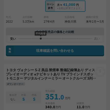
41,000
ローン
月々
円
参考
※金額は変更できます。
年式
走行距離
車検
出品地域
納期の目安
2022
5.3万km
27年4月
神奈川県
来年2月〜3月
中古車販売店の価格との比較
平均相場
無
現車確認を問い合わせる
料
トヨタ ヴォクシー S-Z 美品 禁煙車 整備記録簿あり ディス
プレイオーディオ ※ナビキットあり TV ブラインドスポッ
トモニター デジタルインナーミラー オートクルーズ 3列シ
ート スマートキー ETC 全方位カメラ ドライブレコーダー
#ワンオーナー
衝突軽減 両側電動スライドドア 7人乗り
支払総額
351
.0
板金歴
外装
内装
万円
S
S
なし
本体価格
諸費用
340
.0
11
.0
万円
万円