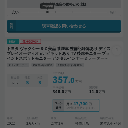
中古車販売店の価格との比較
平均相場
無
現車確認を問い合わせる
料
NEW!
価格交渉OK
トヨタ ヴォクシー S-Z 美品 禁煙車 整備記録簿あり ディス
プレイオーディオ ※ナビキットあり TV 後席モニター ブラ
インドスポットモニター デジタルインナーミラー オート
クルーズ 3列シート スマートキー ETC 電動バックドア バ
#ワンオーナー
#現車確認歓迎
#お問い合わせ歓迎
ックモニター 全方位カメラ ドライブレコーダー 衝突軽減
両側電動スライドドア 7人乗り
支払総額
357
.0
板金歴
外装
内装
万円
S
S
なし
本体価格
諸費用
346
.0
11
.0
万円
万円
47,700
ローン
月々
円
参考
※金額は変更できます。
年式
走行距離
車検
出品地域
納期の目安
2022
2.6万km
27年3月
神奈川県
来年3月〜4月