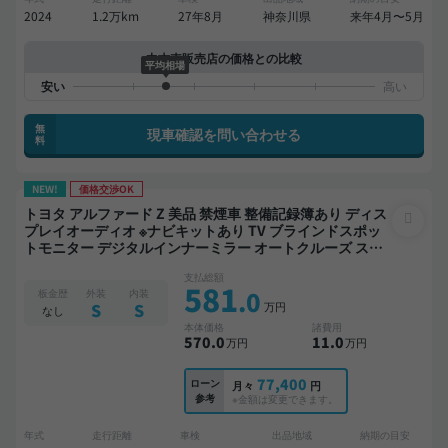
2024
1.2万km
27年8月
神奈川県
来年4月〜5月
中古車販売店の価格との比較
平均相場
無
現車確認を問い合わせる
料
NEW!
価格交渉OK
トヨタ アルファード Z 美品 禁煙車 整備記録簿あり ディス
プレイオーディオ ※ナビキットあり TV ブラインドスポッ
トモニター デジタルインナーミラー オートクルーズ スマ
ートキー ETC 電動バックドア バックモニター 全方位カメ
支払総額
ラ ドライブレコーダー 衝突軽減 両側電動スライドドア 7
581
.0
板金歴
外装
内装
人乗り
万円
S
S
なし
本体価格
諸費用
570
.0
11
.0
万円
万円
77,400
ローン
月々
円
参考
※金額は変更できます。
年式
走行距離
車検
出品地域
納期の目安