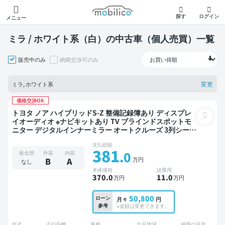
モビリコ
探す
ログイン
メニュー
ミラ / ホワイト系（白）の中古車（個人売買）一覧
販売中のみ
納期交渉可のみ
変更
ミラ, ホワイト系
価格交渉OK
トヨタ ノア ハイブリッドS-Z 整備記録簿あり ディスプレ
イオーディオ ※ナビキットあり TV ブラインドスポットモ
ニター デジタルインナーミラー オートクルーズ 3列シート
スマートキー ETC 電動バックドア バックモニター ドライ
支払総額
ブレコーダー 衝突軽減 両側電動スライドドア 7人乗り
381
.0
板金歴
外装
内装
万円
B
A
なし
本体価格
諸費用
370
.0
11
.0
万円
万円
50,800
ローン
月々
円
参考
※金額は変更できます。
年式
走行距離
車検
出品地域
納期の目安