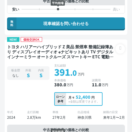
中古車販売店の価格との比較
平均相場
無
現車確認を問い合わせる
料
NEW!
価格交渉OK
トヨタ ハリアーハイブリッド Z 美品 禁煙車 整備記録簿あ
り ディスプレイオーディオ ※ナビキットあり TV デジタル
インナーミラー オートクルーズ スマートキー ETC 電動バ
ックドア バックモニター 全方位カメラ ドライブレコーダ
支払総額
ー 衝突軽減
391
.0
板金歴
外装
内装
万円
S
S
なし
本体価格
諸費用
380
.0
11
.0
万円
万円
52,400
ローン
月々
円
参考
※金額は変更できます。
年式
走行距離
車検
出品地域
納期の目安
2024
2.8万km
27年2月
神奈川県
来年1月〜2月
中古車販売店の価格との比較
平均相場