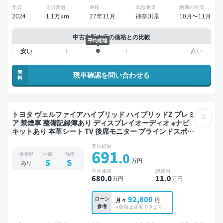
年式
走行距離
車検
出品地域
納期の目安
2024
1.1万km
27年11月
神奈川県
10月〜11月
中古車販売店の価格との比較
平均相場
無
現車確認を問い合わせる
料
トヨタ ヴェルファイアハイブリッド ハイブリッドZ プレミ
ア 禁煙車 整備記録簿あり ディスプレイオーディオ ※ナビ
キットあり 本革シート TV 後席モニター ブラインドスポッ
トモニター デジタルインナーミラー オートクルーズ 3列シ
支払総額
ート スマートキー ETC サンルーフ 電動バックドア バック
691
.0
板金歴
外装
内装
モニター 全方位カメラ ドライブレコーダー フルエアロ 衝
万円
S
S
あり
突軽減 両側電動スライドドア 7人乗り
本体価格
諸費用
680
.0
11
.0
万円
万円
92,800
ローン
月々
円
参考
※金額は変更できます。