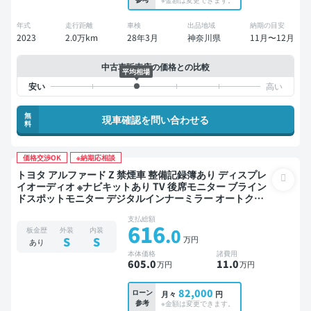
年式
走行距離
車検
出品地域
納期の目安
2023
2.0万km
28年3月
神奈川県
11月〜12月
中古車販売店の価格との比較
平均相場
無
現車確認を問い合わせる
料
価格交渉OK
※納期応相談
トヨタ アルファード Z 禁煙車 整備記録簿あり ディスプレ
イオーディオ ※ナビキットあり TV 後席モニター ブライン
ドスポットモニター デジタルインナーミラー オートクル
ーズ 3列シート ワイヤレスキー スマートキー ETC 電動バ
支払総額
ックドア バックモニター 全方位カメラ ドライブレコーダ
616
.0
板金歴
外装
内装
ー 衝突軽減 両側電動スライドドア 7人乗り
万円
S
S
あり
本体価格
諸費用
605
.0
11
.0
万円
万円
82,000
ローン
月々
円
参考
※金額は変更できます。