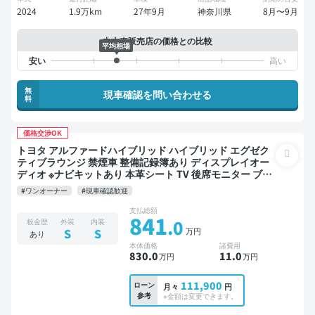
2024
1.9万km
27年9月
神奈川県
8月〜9月
中古車販売店の価格との比較
平均相場
無
現車確認を問い合わせる
料
価格交渉OK
トヨタ アルファードハイブリッド ハイブリッド エグゼク
ティブラウンジ 禁煙車 整備記録簿あり ディスプレイオー
ディオ ※ナビキットあり 本革シート TV 後席モニター ブラ
インドスポットモニター デジタルインナーミラー オート
#ワンオーナー
#現車確認歓迎
クルーズ 3列シート スマートキー ETC 電動バックドア バ
ックモニター 全方位カメラ 衝突軽減 両側電動スライドド
支払総額
841
ア 7人乗り
.0
板金歴
外装
内装
万円
S
S
あり
本体価格
諸費用
830
.0
11
.0
万円
万円
111,900
ローン
月々
円
参考
※金額は変更できます。