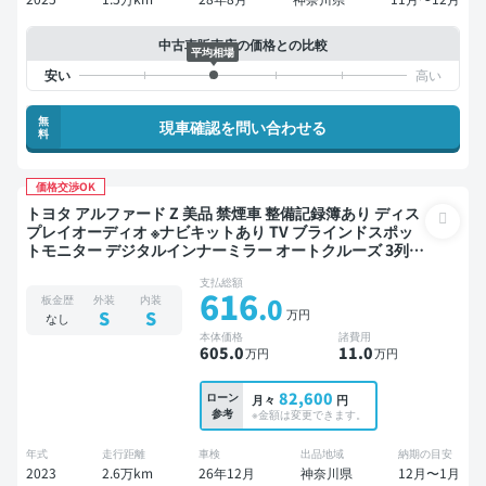
中古車販売店の価格との比較
平均相場
無
現車確認を問い合わせる
料
価格交渉OK
トヨタ アルファード Z 美品 禁煙車 整備記録簿あり ディス
プレイオーディオ ※ナビキットあり TV ブラインドスポッ
トモニター デジタルインナーミラー オートクルーズ 3列シ
ート スマートキー ETC 電動バックドア バックモニター 全
支払総額
方位カメラ ドライブレコーダー 社外アルミ フルエアロ 衝
616
.0
板金歴
外装
内装
突軽減 両側電動スライドドア 7人乗り
万円
S
S
なし
本体価格
諸費用
605
.0
11
.0
万円
万円
82,600
ローン
月々
円
参考
※金額は変更できます。
年式
走行距離
車検
出品地域
納期の目安
2023
2.6万km
26年12月
神奈川県
12月〜1月