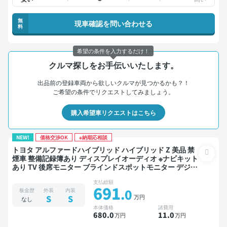
無
現車確認を問い合わせる
料
希望の条件を入力するだけ！
クルマ探しをお手伝いいたします。
出品前の登録車両から欲しいクルマが見つかるかも？！
ご希望の条件でリクエストしてみましょう。
購入希望車リクエストはこちら
NEW!
価格交渉OK
※納期応相談
トヨタ アルファードハイブリッド ハイブリッド Z 美品 禁
煙車 整備記録簿あり ディスプレイオーディオ ※ナビキット
あり TV 後席モニター ブラインドスポットモニター デジタ
ルインナーミラー オートクルーズ 3列シート スマートキー
支払総額
ETC サンルーフ 電動バックドア バックモニター 全方位カ
691
.0
板金歴
外装
内装
メラ ドライブレコーダー フルエアロ 社外マフラー 衝突軽
万円
S
S
なし
減 両側電動スライドドア 7人乗り
本体価格
諸費用
680
.0
11
.0
万円
万円