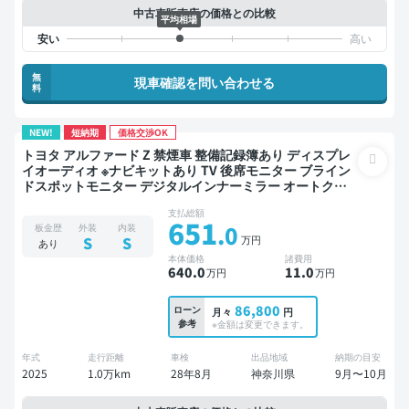
中古車販売店の価格との比較
平均相場
無
現車確認を問い合わせる
料
NEW!
短納期
価格交渉OK
トヨタ アルファード Z 禁煙車 整備記録簿あり ディスプレ
イオーディオ ※ナビキットあり TV 後席モニター ブライン
ドスポットモニター デジタルインナーミラー オートクル
ーズ 3列シート スマートキー ETC サンルーフ 電動バック
支払総額
ドア バックモニター 全方位カメラ ドライブレコーダー 衝
651
.0
板金歴
外装
内装
突軽減 両側電動スライドドア 7人乗り
万円
S
S
あり
本体価格
諸費用
640
.0
11
.0
万円
万円
86,800
ローン
月々
円
参考
※金額は変更できます。
年式
走行距離
車検
出品地域
納期の目安
2025
1.0万km
28年8月
神奈川県
9月〜10月