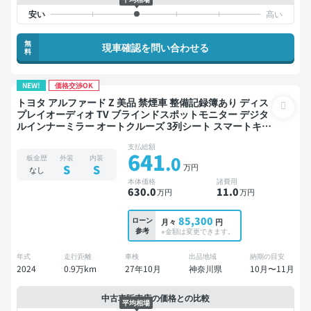
無
現車確認を問い合わせる
料
NEW!
価格交渉OK
トヨタ アルファード Z 美品 禁煙車 整備記録簿あり ディス
プレイオーディオ TV ブラインドスポットモニター デジタ
ルインナーミラー オートクルーズ 3列シート スマートキー
ETC 電動バックドア バックモニター 全方位カメラ 衝突軽
支払総額
減 両側電動スライドドア 7人乗り
641
.0
板金歴
外装
内装
万円
S
S
なし
本体価格
諸費用
630
.0
11
.0
万円
万円
85,300
ローン
月々
円
参考
※金額は変更できます。
年式
走行距離
車検
出品地域
納期の目安
2024
0.9万km
27年10月
神奈川県
10月〜11月
中古車販売店の価格との比較
平均相場