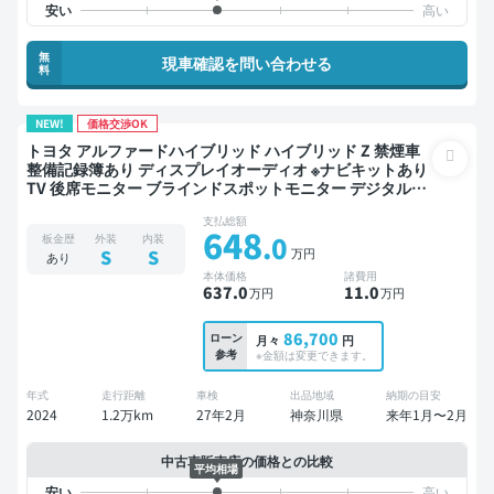
無
現車確認を問い合わせる
料
NEW!
価格交渉OK
トヨタ アルファードハイブリッド ハイブリッド Z 禁煙車
整備記録簿あり ディスプレイオーディオ ※ナビキットあり
TV 後席モニター ブラインドスポットモニター デジタルイ
ンナーミラー オートクルーズ 3列シート スマートキー
支払総額
ETC サンルーフ 電動バックドア バックモニター 全方位カ
648
.0
板金歴
外装
内装
メラ ドライブレコーダー 衝突軽減 両側電動スライドドア
万円
S
S
あり
7人乗り
本体価格
諸費用
637
.0
11
.0
万円
万円
86,700
ローン
月々
円
参考
※金額は変更できます。
年式
走行距離
車検
出品地域
納期の目安
2024
1.2万km
27年2月
神奈川県
来年1月〜2月
中古車販売店の価格との比較
平均相場