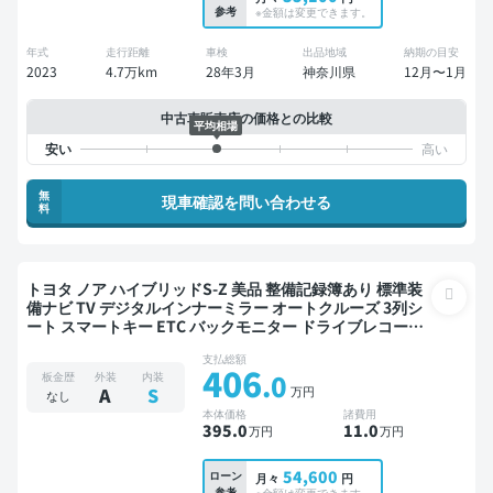
参考
※金額は変更できます。
年式
走行距離
車検
出品地域
納期の目安
2023
4.7万km
28年3月
神奈川県
12月〜1月
中古車販売店の価格との比較
平均相場
無
現車確認を問い合わせる
料
トヨタ ノア ハイブリッドS-Z 美品 整備記録簿あり 標準装
備ナビ TV デジタルインナーミラー オートクルーズ 3列シ
ート スマートキー ETC バックモニター ドライブレコーダ
ー 衝突軽減 両側電動スライドドア 7人乗り
支払総額
406
.0
板金歴
外装
内装
万円
A
S
なし
本体価格
諸費用
395
.0
11
.0
万円
万円
54,600
ローン
月々
円
参考
※金額は変更できます。