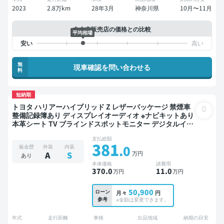
2023
2.8万km
28年3月
神奈川県
10月〜11月
中古車販売店の価格との比較
平均相場
無
現車確認を問い合わせる
料
短納期
トヨタ ハリアーハイブリッド Z レザーパッケージ 禁煙車
整備記録簿あり ディスプレイオーディオ ※ナビキットあり
本革シート TV ブラインドスポットモニター デジタルイン
ナーミラー オートクルーズ スマートキー ETC サンルーフ
支払総額
電動バックドア バックモニター 全方位カメラ ドライブレ
381
.0
板金歴
外装
内装
コーダー 衝突軽減
万円
A
S
あり
本体価格
諸費用
370
.0
11
.0
万円
万円
50,900
ローン
月々
円
参考
※金額は変更できます。
年式
走行距離
車検
出品地域
納期の目安