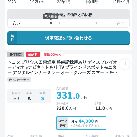
2023
2.0万km
28年1月
神奈川県
12月〜1月
中古車販売店の価格との比較
平均相場
無
現車確認を問い合わせる
料
終了間近
短納期
価格交渉OK
トヨタ プリウス Z 禁煙車 整備記録簿あり ディスプレイオ
ーディオ ※ナビキットあり TV ブラインドスポットモニタ
ー デジタルインナーミラー オートクルーズ スマートキー
ETC 電動バックドア バックモニター 全方位カメラ ドライ
#ワンオーナー
ブレコーダー 衝突軽減
支払総額
331
.0
板金歴
外装
内装
万円
A
S
あり
本体価格
諸費用
320
.0
11
.0
万円
万円
44,300
ローン
月々
円
参考
※金額は変更できます。
年式
走行距離
車検
出品地域
納期の目安