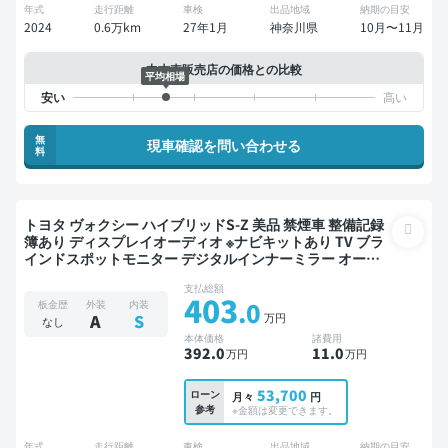
年式
走行距離
車検
出品地域
納期の目安
2024
0.6万km
27年1月
神奈川県
10月〜11月
中古車販売店の価格との比較
平均相場
無
現車確認を問い合わせる
料
トヨタ ヴォクシー ハイブリッドS-Z 美品 禁煙車 整備記録
簿あり ディスプレイオーディオ ※ナビキットあり TV ブラ
インドスポットモニター デジタルインナーミラー オート
クルーズ 3列シート スマートキー ETC 電動バックドア バ
支払総額
ックモニター 全方位カメラ ドライブレコーダー 衝突軽減
403
.0
板金歴
外装
内装
両側電動スライドドア 7人乗り
万円
A
S
なし
本体価格
諸費用
392
.0
11
.0
万円
万円
53,700
ローン
月々
円
参考
※金額は変更できます。
年式
走行距離
車検
出品地域
納期の目安