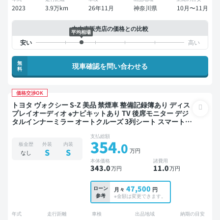
2023
3.9万km
26年11月
神奈川県
10月〜11月
中古車販売店の価格との比較
平均相場
無
現車確認を問い合わせる
料
価格交渉OK
トヨタ ヴォクシー S-Z 美品 禁煙車 整備記録簿あり ディス
プレイオーディオ ※ナビキットあり TV 後席モニター デジ
タルインナーミラー オートクルーズ 3列シート スマートキ
ー ETC バックモニター 全方位カメラ ドライブレコーダー
支払総額
衝突軽減 両側電動スライドドア 7人乗り
354
.0
板金歴
外装
内装
万円
S
S
なし
本体価格
諸費用
343
.0
11
.0
万円
万円
47,500
ローン
月々
円
参考
※金額は変更できます。
年式
走行距離
車検
出品地域
納期の目安