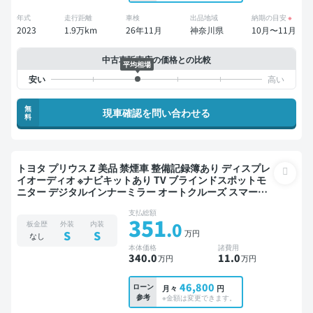
年式
走行距離
車検
出品地域
納期の目安
※
2023
1.9万km
26年11月
神奈川県
10月〜11月
中古車販売店の価格との比較
平均相場
無
現車確認を問い合わせる
料
トヨタ プリウス Z 美品 禁煙車 整備記録簿あり ディスプレ
イオーディオ ※ナビキットあり TV ブラインドスポットモ
ニター デジタルインナーミラー オートクルーズ スマート
キー ETC バックモニター 全方位カメラ ドライブレコーダ
支払総額
ー 衝突軽減
351
.0
板金歴
外装
内装
万円
S
S
なし
本体価格
諸費用
340
.0
11
.0
万円
万円
46,800
ローン
月々
円
参考
※金額は変更できます。