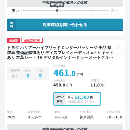
中古車販売店の価格との比較
平均相場
無
現車確認を問い合わせる
料
短納期
価格交渉OK
トヨタ ハリアーハイブリッド Z レザーパッケージ 美品 禁
煙車 整備記録簿あり ディスプレイオーディオ ※ナビキット
あり 本革シート TV デジタルインナーミラー オートクルー
ズ スマートキー ETC 電動バックドア バックモニター ドラ
支払総額
イブレコーダー 衝突軽減
461
.0
板金歴
外装
内装
万円
S
S
なし
本体価格
諸費用
450
.0
11
.0
万円
万円
61,500
ローン
月々
円
参考
※金額は変更できます。
年式
走行距離
車検
出品地域
納期の目安
2025
0.6万km
28年5月
神奈川県
9月〜10月
中古車販売店の価格との比較