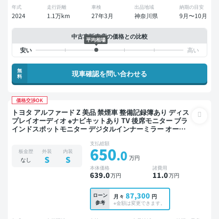
年式
走行距離
車検
出品地域
納期の目安
2024
1.1万km
27年3月
神奈川県
9月〜10月
中古車販売店の価格との比較
平均相場
無
現車確認を問い合わせる
料
価格交渉OK
トヨタ アルファード Z 美品 禁煙車 整備記録簿あり ディス
プレイオーディオ ※ナビキットあり TV 後席モニター ブラ
インドスポットモニター デジタルインナーミラー オート
クルーズ 3列シート スマートキー ETC サンルーフ 電動バ
支払総額
ックドア バックモニター 全方位カメラ ドライブレコーダ
650
.0
板金歴
外装
内装
ー フルエアロ 衝突軽減 両側電動スライドドア 7人乗り
万円
S
S
なし
本体価格
諸費用
639
.0
11
.0
万円
万円
87,300
ローン
月々
円
参考
※金額は変更できます。