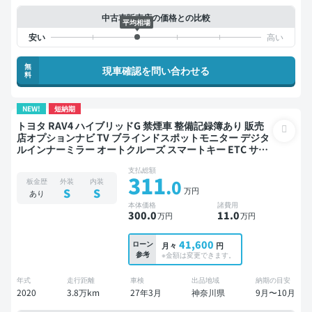
中古車販売店の価格との比較
平均相場
無
現車確認を問い合わせる
料
NEW!
短納期
トヨタ RAV4 ハイブリッドG 禁煙車 整備記録簿あり 販売
店オプションナビ TV ブラインドスポットモニター デジタ
ルインナーミラー オートクルーズ スマートキー ETC サン
ルーフ 電動バックドア バックモニター ドライブレコーダ
支払総額
ー 衝突軽減
311
.0
板金歴
外装
内装
万円
S
S
あり
本体価格
諸費用
300
.0
11
.0
万円
万円
41,600
ローン
月々
円
参考
※金額は変更できます。
年式
走行距離
車検
出品地域
納期の目安
2020
3.8万km
27年3月
神奈川県
9月〜10月