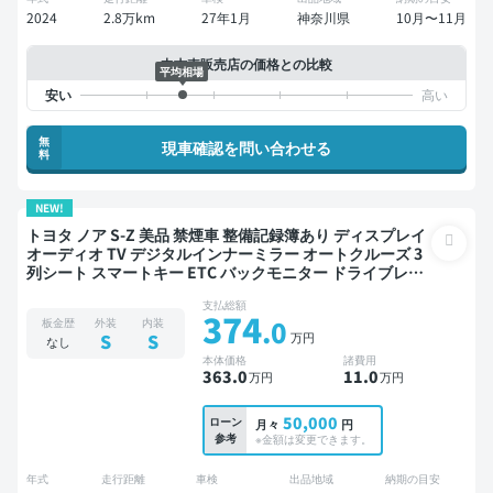
2024
2.8万km
27年1月
神奈川県
10月〜11月
中古車販売店の価格との比較
平均相場
無
現車確認を問い合わせる
料
NEW!
トヨタ ノア S-Z 美品 禁煙車 整備記録簿あり ディスプレイ
オーディオ TV デジタルインナーミラー オートクルーズ 3
列シート スマートキー ETC バックモニター ドライブレコ
ーダー 衝突軽減 両側電動スライドドア 7人乗り
支払総額
374
.0
板金歴
外装
内装
万円
S
S
なし
本体価格
諸費用
363
.0
11
.0
万円
万円
50,000
ローン
月々
円
参考
※金額は変更できます。
年式
走行距離
車検
出品地域
納期の目安