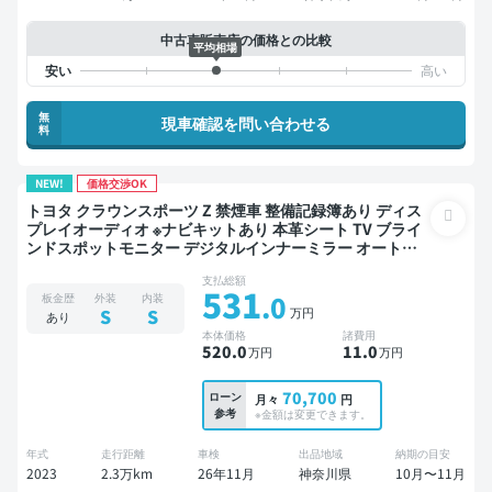
中古車販売店の価格との比較
平均相場
無
現車確認を問い合わせる
料
NEW!
価格交渉OK
トヨタ クラウンスポーツ Z 禁煙車 整備記録簿あり ディス
プレイオーディオ ※ナビキットあり 本革シート TV ブライ
ンドスポットモニター デジタルインナーミラー オートク
ルーズ スマートキー ETC 電動バックドア バックモニター
支払総額
全方位カメラ ドライブレコーダー フルエアロ 衝突軽減
531
.0
板金歴
外装
内装
万円
S
S
あり
本体価格
諸費用
520
.0
11
.0
万円
万円
70,700
ローン
月々
円
参考
※金額は変更できます。
年式
走行距離
車検
出品地域
納期の目安
2023
2.3万km
26年11月
神奈川県
10月〜11月