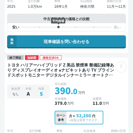
年式
走行距離
車検
出品地域
納期の目安
2025
1.0万km
28年1月
神奈川県
11月〜12月
中古車販売店の価格との比較
平均相場
無
現車確認を問い合わせる
料
終了間近
短納期
価格交渉OK
トヨタ ハリアーハイブリッド Z 美品 禁煙車 整備記録簿あ
り ディスプレイオーディオ ※ナビキットあり TV ブライン
ドスポットモニター デジタルインナーミラー オートクル
ーズ スマートキー サンルーフ 電動バックドア バックモニ
支払総額
ター 全方位カメラ 衝突軽減
390
.0
板金歴
外装
内装
万円
A
S
なし
本体価格
諸費用
379
.0
11
.0
万円
万円
52,200
ローン
月々
円
参考
※金額は変更できます。
年式
走行距離
車検
出品地域
納期の目安