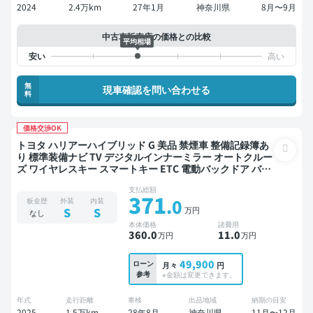
2024
2.4万km
27年1月
神奈川県
8月〜9月
中古車販売店の価格との比較
平均相場
無
現車確認を問い合わせる
料
価格交渉OK
トヨタ ハリアーハイブリッド G 美品 禁煙車 整備記録簿あ
り 標準装備ナビ TV デジタルインナーミラー オートクルー
ズ ワイヤレスキー スマートキー ETC 電動バックドア バッ
クモニター ドライブレコーダー 社外アルミ 衝突軽減
支払総額
371
.0
板金歴
外装
内装
万円
S
S
なし
本体価格
諸費用
360
.0
11
.0
万円
万円
49,900
ローン
月々
円
参考
※金額は変更できます。
年式
走行距離
車検
出品地域
納期の目安
2025
1.5万km
28年8月
神奈川県
11月〜12月