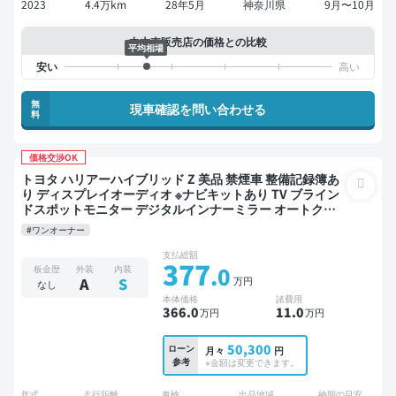
2023
4.4万km
28年5月
神奈川県
9月〜10月
中古車販売店の価格との比較
平均相場
無
現車確認を問い合わせる
料
価格交渉OK
トヨタ ハリアーハイブリッド Z 美品 禁煙車 整備記録簿あ
り ディスプレイオーディオ ※ナビキットあり TV ブライン
ドスポットモニター デジタルインナーミラー オートクル
ーズ スマートキー ETC 電動バックドア バックモニター 全
#ワンオーナー
方位カメラ ドライブレコーダー 衝突軽減
支払総額
377
.0
板金歴
外装
内装
万円
A
S
なし
本体価格
諸費用
366
.0
11
.0
万円
万円
50,300
ローン
月々
円
参考
※金額は変更できます。
年式
走行距離
車検
出品地域
納期の目安