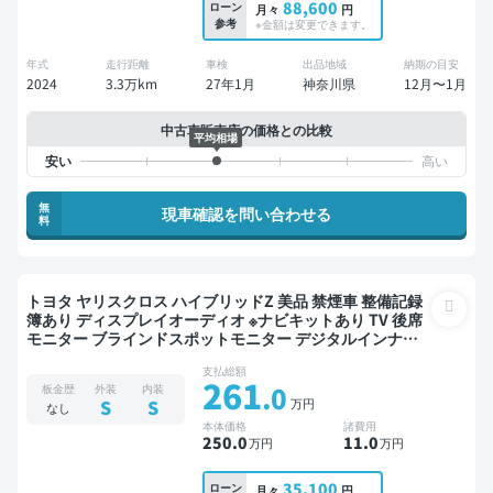
88,600
ローン
月々
円
参考
※金額は変更できます。
年式
走行距離
車検
出品地域
納期の目安
2024
3.3万km
27年1月
神奈川県
12月〜1月
中古車販売店の価格との比較
平均相場
無
現車確認を問い合わせる
料
トヨタ ヤリスクロス ハイブリッドZ 美品 禁煙車 整備記録
簿あり ディスプレイオーディオ ※ナビキットあり TV 後席
モニター ブラインドスポットモニター デジタルインナー
ミラー オートクルーズ スマートキー ETC 電動バックドア
支払総額
バックモニター 全方位カメラ ドライブレコーダー 衝突軽
261
.0
板金歴
外装
内装
減
万円
S
S
なし
本体価格
諸費用
250
.0
11
.0
万円
万円
35,100
ローン
月々
円