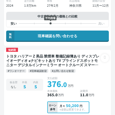
年式
走行距離
車検
出品地域
納期の目安
2024
1.9万km
27年2月
神奈川県
11月〜12月
中古車販売店の価格との比較
平均相場
無
現車確認を問い合わせる
料
短納期
トヨタ ハリアー Z 美品 禁煙車 整備記録簿あり ディスプレ
イオーディオ ※ナビキットあり TV ブラインドスポットモ
ニター デジタルインナーミラー オートクルーズ スマート
キー ETC 電動バックドア バックモニター 全方位カメラ ド
#ワンオーナー
#現車確認歓迎
#お問い合わせ歓迎
ライブレコーダー 衝突軽減
支払総額
376
.0
板金歴
外装
内装
万円
S
S
なし
本体価格
諸費用
365
.0
11
.0
万円
万円
50,200
ローン
月々
円
参考
※金額は変更できます。