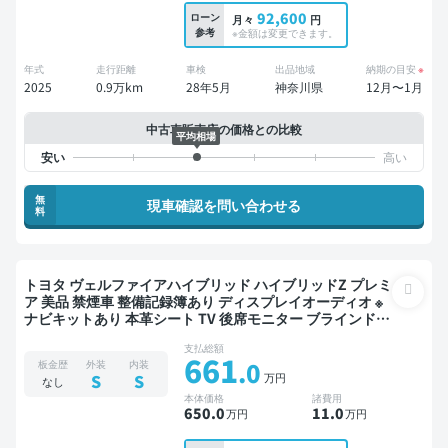
92,600
ローン
月々
円
参考
※金額は変更できます。
年式
走行距離
車検
出品地域
納期の目安
※
2025
0.9万km
28年5月
神奈川県
12月〜1月
中古車販売店の価格との比較
平均相場
無
現車確認を問い合わせる
料
トヨタ ヴェルファイアハイブリッド ハイブリッドZ プレミ
ア 美品 禁煙車 整備記録簿あり ディスプレイオーディオ ※
ナビキットあり 本革シート TV 後席モニター ブラインドス
ポットモニター デジタルインナーミラー オートクルーズ 3
支払総額
列シート スマートキー サンルーフ 電動バックドア バック
661
.0
板金歴
外装
内装
モニター 全方位カメラ ドライブレコーダー 衝突軽減 両側
万円
S
S
なし
電動スライドドア 7人乗り
本体価格
諸費用
650
.0
11
.0
万円
万円