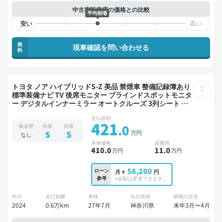
中古車販売店の価格との比較
平均相場
無
現車確認を問い合わせる
料
トヨタ ノア ハイブリッドS-Z 美品 禁煙車 整備記録簿あり
標準装備ナビ TV 後席モニター ブラインドスポットモニタ
ー デジタルインナーミラー オートクルーズ 3列シート ス
マートキー ETC バックモニター 全方位カメラ ドライブレ
支払総額
コーダー 衝突軽減 両側電動スライドドア 7人乗り
421
.0
板金歴
外装
内装
万円
S
S
なし
本体価格
諸費用
410
.0
11
.0
万円
万円
56,200
ローン
月々
円
参考
※金額は変更できます。
年式
走行距離
車検
出品地域
納期の目安
2024
0.6万km
27年7月
神奈川県
来年3月〜4月