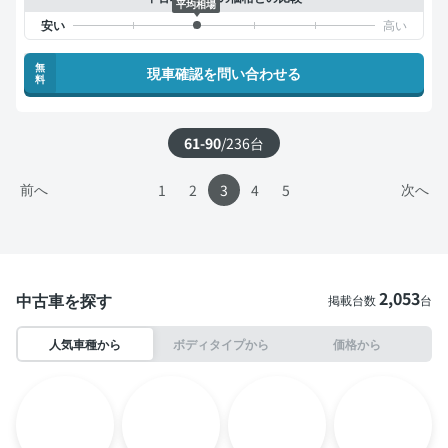
平均相場
無
現車確認を問い合わせる
料
61-90
/
236
台
前へ
次へ
1
2
3
4
5
2,053
中古車を探す
掲載台数
台
人気車種から
ボディタイプから
価格から