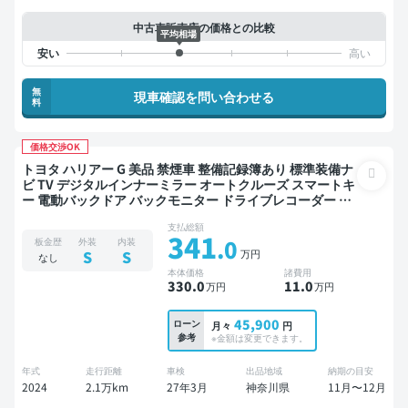
中古車販売店の価格との比較
平均相場
無
現車確認を問い合わせる
料
価格交渉OK
トヨタ ハリアー G 美品 禁煙車 整備記録簿あり 標準装備ナ
ビ TV デジタルインナーミラー オートクルーズ スマートキ
ー 電動バックドア バックモニター ドライブレコーダー 衝
突軽減
支払総額
341
.0
板金歴
外装
内装
万円
S
S
なし
本体価格
諸費用
330
.0
11
.0
万円
万円
45,900
ローン
月々
円
参考
※金額は変更できます。
年式
走行距離
車検
出品地域
納期の目安
2024
2.1万km
27年3月
神奈川県
11月〜12月