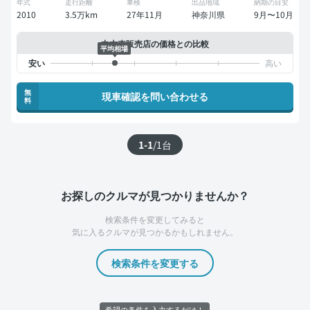
年式
走行距離
車検
出品地域
納期の目安
2010
3.5万km
27年11月
神奈川県
9月〜10月
中古車販売店の価格との比較
平均相場
無
現車確認を問い合わせる
料
1-1
/
1
台
お探しのクルマが見つかりませんか？
検索条件を変更してみると
気に入るクルマが見つかるかもしれません。
検索条件を変更する
希望の条件を入力するだけ！