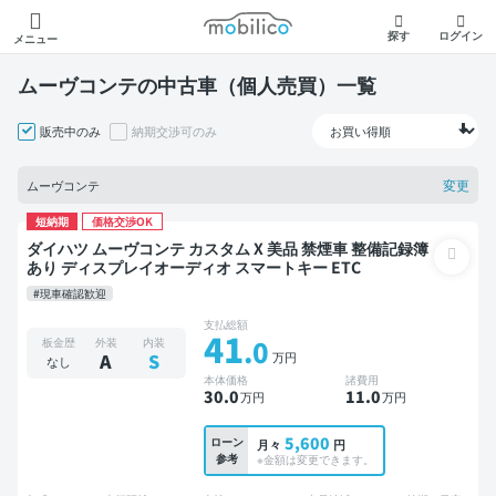
モビリコ
探す
ログイン
メニュー
ムーヴコンテの中古車（個人売買）一覧
販売中のみ
納期交渉可のみ
変更
ムーヴコンテ
短納期
価格交渉OK
ダイハツ ムーヴコンテ カスタム X 美品 禁煙車 整備記録簿
あり ディスプレイオーディオ スマートキー ETC
#現車確認歓迎
支払総額
41
.0
板金歴
外装
内装
万円
A
S
なし
本体価格
諸費用
30
.0
11
.0
万円
万円
5,600
ローン
月々
円
参考
※金額は変更できます。