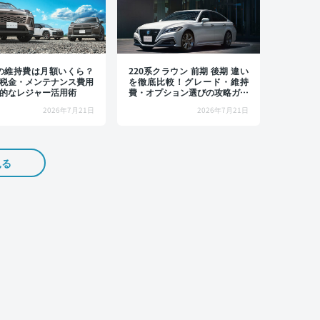
4の維持費は月額いくら？
220系クラウン 前期 後期 違い
税金・メンテナンス費用
を徹底比較！グレード・維持
的なレジャー活用術
費・オプション選びの攻略ガイ
ド
2026年7月21日
2026年7月21日
見る