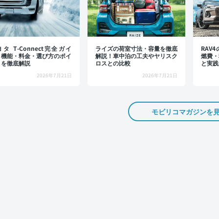
タ T-Connect完全ガイ
ライズの荷室寸法・容量を徹底
RAV
：機能・料金・選び方のポイ
解説！車中泊の工夫やヤリスク
燃費・
トを徹底解説
ロスとの比較
と実践
2026年7月21日
2026年7月21日
モビリコマガジンを