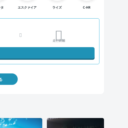
ンタ
エスクァイア
ライズ
C-HR
走行距離
る