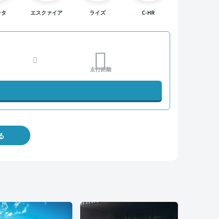
ンタ
エスクァイア
ライズ
C-HR
走行距離
る