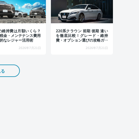
4の維持費は月額いくら？
220系クラウン 前期 後期 違い
税金・メンテナンス費用
を徹底比較！グレード・維持
的なレジャー活用術
費・オプション選びの攻略ガイ
ド
2026年7月21日
2026年7月21日
見る