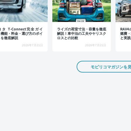
タ T-Connect完全ガイ
ライズの荷室寸法・容量を徹底
RAV
：機能・料金・選び方のポイ
解説！車中泊の工夫やヤリスク
燃費・
トを徹底解説
ロスとの比較
と実践
2026年7月21日
2026年7月21日
モビリコマガジンを