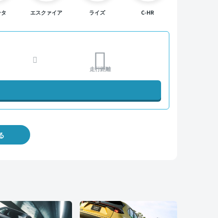
ンタ
エスクァイア
ライズ
C-HR
走行距離
る