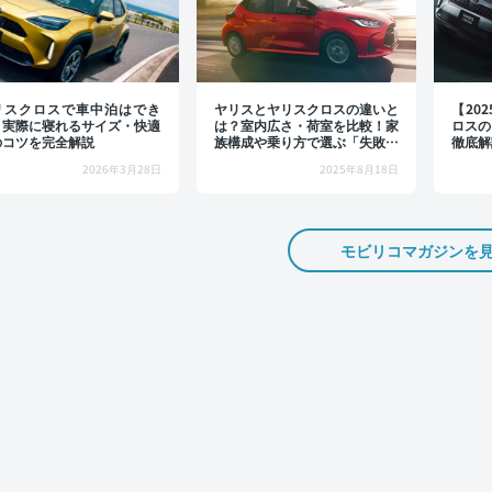
リスクロスで車中泊はでき
ヤリスとヤリスクロスの違いと
【20
？実際に寝れるサイズ・快適
は？室内広さ・荷室を比較！家
ロスの
のコツを完全解説
族構成や乗り方で選ぶ「失敗し
徹底解
ない」選び方
ノやグ
2026年3月28日
2025年8月18日
介
モビリコマガジンを