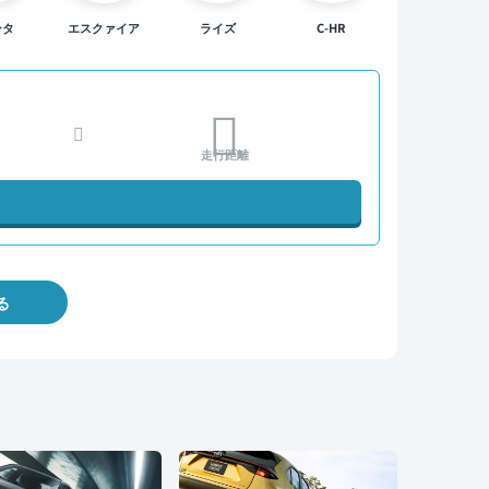
ンタ
エスクァイア
ライズ
C-HR
走行距離
る