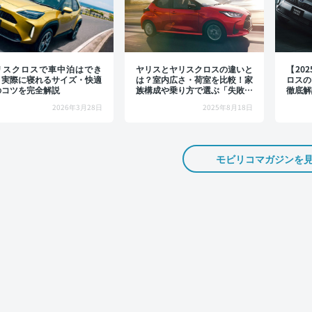
リスクロスで車中泊はでき
ヤリスとヤリスクロスの違いと
【20
？実際に寝れるサイズ・快適
は？室内広さ・荷室を比較！家
ロスの
のコツを完全解説
族構成や乗り方で選ぶ「失敗し
徹底解
ない」選び方
ノやグ
2026年3月28日
2025年8月18日
介
モビリコマガジンを