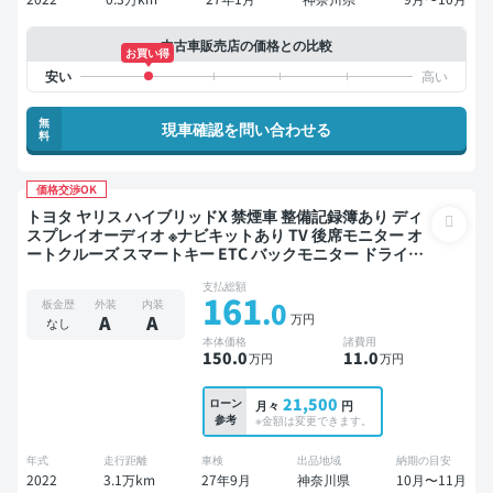
中古車販売店の価格との比較
お買い得
無
現車確認を問い合わせる
料
価格交渉OK
トヨタ ヤリス ハイブリッドX 禁煙車 整備記録簿あり ディ
スプレイオーディオ ※ナビキットあり TV 後席モニター オ
ートクルーズ スマートキー ETC バックモニター ドライブ
レコーダー 衝突軽減
支払総額
161
.0
板金歴
外装
内装
万円
A
A
なし
本体価格
諸費用
150
.0
11
.0
万円
万円
21,500
ローン
月々
円
参考
※金額は変更できます。
年式
走行距離
車検
出品地域
納期の目安
2022
3.1万km
27年9月
神奈川県
10月〜11月