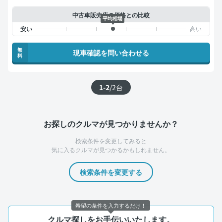
中古車販売店の価格との比較
平均相場
無
現車確認を問い合わせる
料
1-2
/
2
台
お探しのクルマが見つかりませんか？
検索条件を変更してみると
気に入るクルマが見つかるかもしれません。
検索条件を変更する
希望の条件を入力するだけ！
クルマ探しをお手伝いいたします。