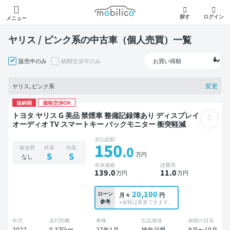
モビリコ
探す
ログイン
メニュー
ヤリス / ピンク系の中古車（個人売買）一覧
販売中のみ
納期交渉可のみ
変更
ヤリス, ピンク系
短納期
価格交渉OK
トヨタ ヤリス G 美品 禁煙車 整備記録簿あり ディスプレイ
オーディオ TV スマートキー バックモニター 衝突軽減
支払総額
150
.0
板金歴
外装
内装
万円
S
S
なし
本体価格
諸費用
139
.0
11
.0
万円
万円
20,100
ローン
月々
円
参考
※金額は変更できます。
年式
走行距離
車検
出品地域
納期の目安
2022
0.3万km
27年1月
神奈川県
9月〜10月