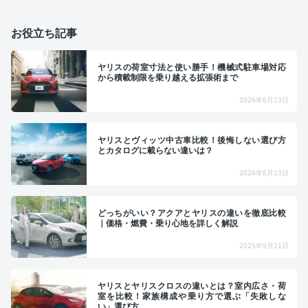
お役立ち記事
ヤリスの荷室寸法と使い勝手！機械式駐車場対応
から積載制限を乗り越える拡張術まで
2026年6月23日
ヤリスとヴィッツ中古車比較！後悔しない選び方
とカタログに載らない違いは？
2026年6月23日
どっちがいい？アクアとヤリスの違いを徹底比較
｜価格・燃費・乗り心地を詳しく解説
2025年9月21日
ヤリスとヤリスクロスの違いとは？室内広さ・荷
室を比較！家族構成や乗り方で選ぶ「失敗しな
い」選び方