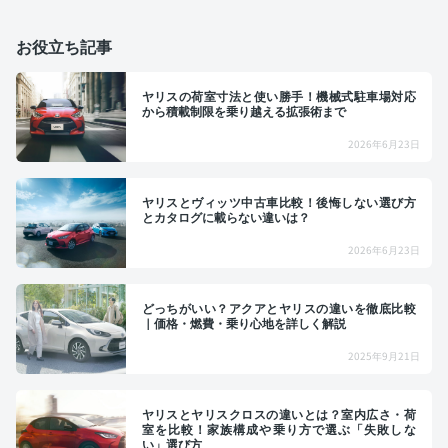
お役立ち記事
ヤリスの荷室寸法と使い勝手！機械式駐車場対応
から積載制限を乗り越える拡張術まで
2026年6月23日
ヤリスとヴィッツ中古車比較！後悔しない選び方
とカタログに載らない違いは？
2026年6月23日
どっちがいい？アクアとヤリスの違いを徹底比較
｜価格・燃費・乗り心地を詳しく解説
2025年9月21日
ヤリスとヤリスクロスの違いとは？室内広さ・荷
室を比較！家族構成や乗り方で選ぶ「失敗しな
い」選び方