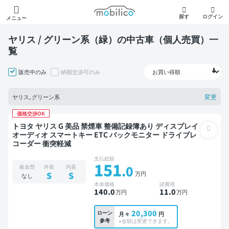
モビリコ
探す
ログイン
メニュー
ヤリス / グリーン系（緑）の中古車（個人売買）一
覧
販売中のみ
納期交渉可のみ
変更
ヤリス, グリーン系
価格交渉OK
トヨタ ヤリス G 美品 禁煙車 整備記録簿あり ディスプレイ
オーディオ スマートキー ETC バックモニター ドライブレ
コーダー 衝突軽減
支払総額
151
.0
板金歴
外装
内装
万円
S
S
なし
本体価格
諸費用
140
.0
11
.0
万円
万円
20,300
ローン
月々
円
参考
※金額は変更できます。