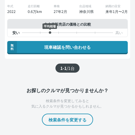
年式
走行距離
車検
出品地域
納期の目安
2022
0.6万km
27年2月
神奈川県
来年1月〜2月
中古車販売店の価格との比較
平均相場
無
現車確認を問い合わせる
料
1-1
/
1
台
お探しのクルマが見つかりませんか？
検索条件を変更してみると
気に入るクルマが見つかるかもしれません。
検索条件を変更する