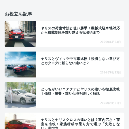
お役立ち記事
ヤリスの荷室寸法と使い勝手！機械式駐車場対応
から積載制限を乗り越える拡張術まで
2026年6月23日
ヤリスとヴィッツ中古車比較！後悔しない選び方
とカタログに載らない違いは？
2026年6月23日
どっちがいい？アクアとヤリスの違いを徹底比較
｜価格・燃費・乗り心地を詳しく解説
2025年9月21日
ヤリスとヤリスクロスの違いとは？室内広さ・荷
室を比較！家族構成や乗り方で選ぶ「失敗しな
い」選び方