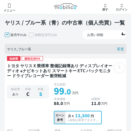
モビリコ
探す
ログイン
メニュー
ヤリス / ブルー系（青）の中古車（個人売買）一覧
販売中のみ
納期交渉可のみ
変更
ヤリス, ブルー系
短納期
価格交渉OK
トヨタ ヤリス X 禁煙車 整備記録簿あり ディスプレイオー
ディオ ※ナビキットあり スマートキー ETC バックモニタ
ー ドライブレコーダー 衝突軽減
支払総額
99
.0
板金歴
外装
内装
万円
C
S
あり
本体価格
諸費用
88
.0
11
.0
万円
万円
13,300
ローン
月々
円
参考
※金額は変更できます。
年式
走行距離
車検
出品地域
納期の目安