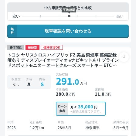
中古車販売店の価格との比較
平均相場
無
現車確認を問い合わせる
料
終了間近
短納期
価格交渉OK
トヨタ ヤリスクロス ハイブリッドZ 美品 禁煙車 整備記録
簿あり ディスプレイオーディオ ※ナビキットあり ブライン
ドスポットモニター オートクルーズ スマートキー ETC 電
動バックドア バックモニター 全方位カメラ 衝突軽減
支払総額
291
.0
板金歴
外装
内装
万円
A
S
なし
本体価格
諸費用
280
.0
11
.0
万円
万円
39,000
ローン
月々
円
参考
※金額は変更できます。
年式
走行距離
車検
出品地域
納期の目安
2023
1.2万km
28年3月
神奈川県
8月〜9月