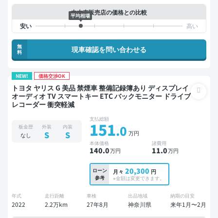
中古車販売店の価格との比較
平均相場
無
現車確認を問い合わせる
料
NEW!
価格交渉OK
トヨタ ヤリス G 美品 禁煙車 整備記録簿あり ディスプレイ
オーディオ TV スマートキー ETC バックモニター ドライブ
レコーダー 衝突軽減
支払総額
151
.0
板金歴
外装
内装
万円
S
S
なし
本体価格
諸費用
140
.0
11
.0
万円
万円
20,300
ローン
月々
円
参考
※金額は変更できます。
年式
走行距離
車検
出品地域
納期の目安
2022
2.2万km
27年8月
神奈川県
来年1月〜2月