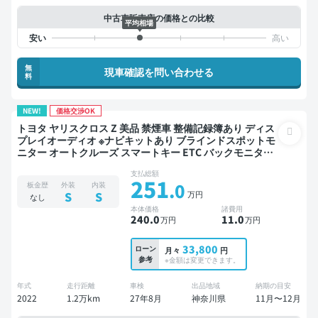
中古車販売店の価格との比較
平均相場
無
現車確認を問い合わせる
料
NEW!
価格交渉OK
トヨタ ヤリスクロス Z 美品 禁煙車 整備記録簿あり ディス
プレイオーディオ ※ナビキットあり ブラインドスポットモ
ニター オートクルーズ スマートキー ETC バックモニター
全方位カメラ ドライブレコーダー 衝突軽減
支払総額
251
.0
板金歴
外装
内装
万円
S
S
なし
本体価格
諸費用
240
.0
11
.0
万円
万円
33,800
ローン
月々
円
参考
※金額は変更できます。
年式
走行距離
車検
出品地域
納期の目安
2022
1.2万km
27年8月
神奈川県
11月〜12月