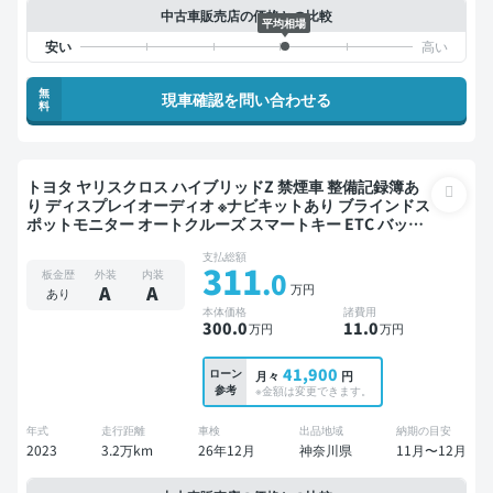
中古車販売店の価格との比較
平均相場
無
現車確認を問い合わせる
料
トヨタ ヤリスクロス ハイブリッドZ 禁煙車 整備記録簿あ
り ディスプレイオーディオ ※ナビキットあり ブラインドス
ポットモニター オートクルーズ スマートキー ETC バック
モニター 全方位カメラ 衝突軽減
支払総額
311
.0
板金歴
外装
内装
万円
A
A
あり
本体価格
諸費用
300
.0
11
.0
万円
万円
41,900
ローン
月々
円
参考
※金額は変更できます。
年式
走行距離
車検
出品地域
納期の目安
2023
3.2万km
26年12月
神奈川県
11月〜12月