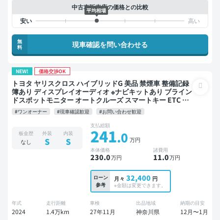
中古車販売店の価格との比較
平均相場
無
現車確認を問い合わせる
料
NEW!
価格交渉OK
トヨタ ヤリスクロス ハイブリッドG 美品 禁煙車 整備記録
簿あり ディスプレイオーディオ ※ナビキットあり ブライン
ドスポットモニター オートクルーズ スマートキー ETC バ
ックモニター 全方位カメラ 衝突軽減
#ワンオーナー
#現車確認歓迎
#お問い合わせ歓迎
支払総額
241
.0
板金歴
外装
内装
万円
S
S
なし
本体価格
諸費用
230
.0
11
.0
万円
万円
32,400
ローン
月々
円
参考
※金額は変更できます。
年式
走行距離
車検
出品地域
納期の目安
2024
1.4万km
27年11月
神奈川県
12月〜1月