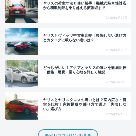
ヤリスの荷室寸法と使い勝手！機械式駐車場対応
から積載制限を乗り越える拡張術まで
2026年6月23日
ヤリスとヴィッツ中古車比較！後悔しない選び方
とカタログに載らない違いは？
2026年6月23日
どっちがいい？アクアとヤリスの違いを徹底比較
｜価格・燃費・乗り心地を詳しく解説
2025年9月21日
ヤリスとヤリスクロスの違いとは？室内広さ・荷
室を比較！家族構成や乗り方で選ぶ「失敗しな
い」選び方
2025年8月18日
モビリコマガジンを見る