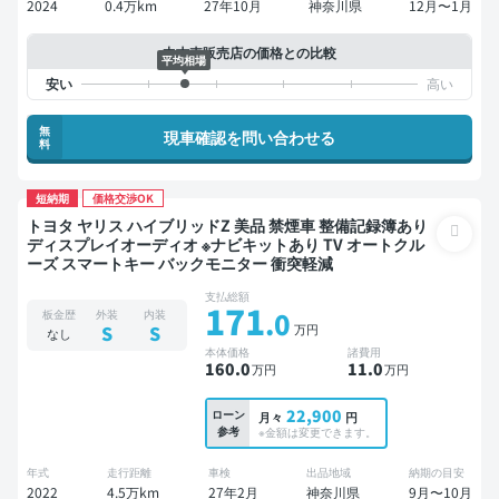
2024
0.4万km
27年10月
神奈川県
12月〜1月
中古車販売店の価格との比較
平均相場
無
現車確認を問い合わせる
料
短納期
価格交渉OK
トヨタ ヤリス ハイブリッドZ 美品 禁煙車 整備記録簿あり
ディスプレイオーディオ ※ナビキットあり TV オートクル
ーズ スマートキー バックモニター 衝突軽減
支払総額
171
.0
板金歴
外装
内装
万円
S
S
なし
本体価格
諸費用
160
.0
11
.0
万円
万円
22,900
ローン
月々
円
参考
※金額は変更できます。
年式
走行距離
車検
出品地域
納期の目安
2022
4.5万km
27年2月
神奈川県
9月〜10月