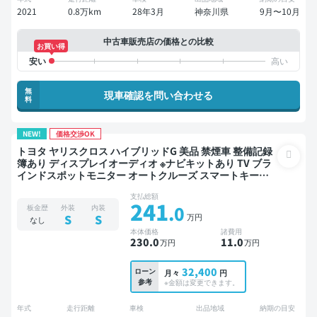
2021
0.8万km
28年3月
神奈川県
9月〜10月
中古車販売店の価格との比較
お買い得
無
現車確認を問い合わせる
料
NEW!
価格交渉OK
トヨタ ヤリスクロス ハイブリッドG 美品 禁煙車 整備記録
簿あり ディスプレイオーディオ ※ナビキットあり TV ブラ
インドスポットモニター オートクルーズ スマートキー
ETC バックモニター 衝突軽減
支払総額
241
.0
板金歴
外装
内装
万円
S
S
なし
本体価格
諸費用
230
.0
11
.0
万円
万円
32,400
ローン
月々
円
参考
※金額は変更できます。
年式
走行距離
車検
出品地域
納期の目安