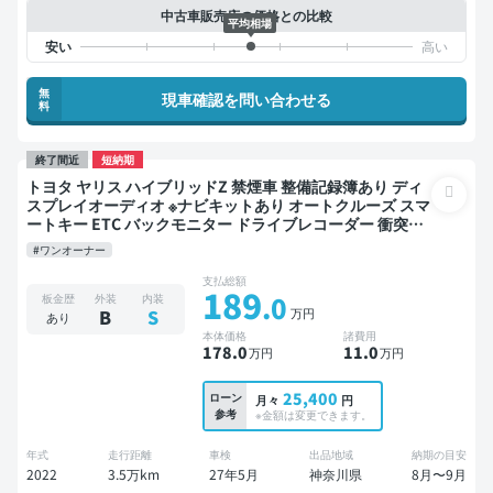
中古車販売店の価格との比較
平均相場
無
現車確認を問い合わせる
料
終了間近
短納期
トヨタ ヤリス ハイブリッドZ 禁煙車 整備記録簿あり ディ
スプレイオーディオ ※ナビキットあり オートクルーズ スマ
ートキー ETC バックモニター ドライブレコーダー 衝突軽
減
#ワンオーナー
支払総額
189
.0
板金歴
外装
内装
万円
B
S
あり
本体価格
諸費用
178
.0
11
.0
万円
万円
25,400
ローン
月々
円
参考
※金額は変更できます。
年式
走行距離
車検
出品地域
納期の目安
2022
3.5万km
27年5月
神奈川県
8月〜9月