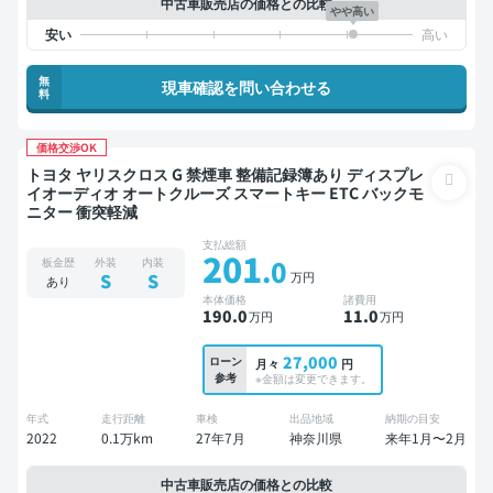
中古車販売店の価格との比較
やや高い
無
現車確認を問い合わせる
料
価格交渉OK
トヨタ ヤリスクロス G 禁煙車 整備記録簿あり ディスプレ
イオーディオ オートクルーズ スマートキー ETC バックモ
ニター 衝突軽減
支払総額
201
.0
板金歴
外装
内装
万円
S
S
あり
本体価格
諸費用
190
.0
11
.0
万円
万円
27,000
ローン
月々
円
参考
※金額は変更できます。
年式
走行距離
車検
出品地域
納期の目安
2022
0.1万km
27年7月
神奈川県
来年1月〜2月
中古車販売店の価格との比較