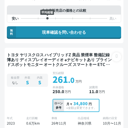
中古車販売店の価格との比較
平均相場
無
現車確認を問い合わせる
料
トヨタ ヤリスクロス ハイブリッドZ 美品 禁煙車 整備記録
簿あり ディスプレイオーディオ ※ナビキットあり ブライン
ドスポットモニター オートクルーズ スマートキー ETC 電
動バックドア バックモニター ドライブレコーダー 衝突軽
支払総額
減
261
.0
板金歴
外装
内装
万円
S
S
なし
本体価格
諸費用
250
.0
11
.0
万円
万円
34,800
ローン
月々
円
参考
※金額は変更できます。
年式
走行距離
車検
出品地域
納期の目安
2023
0.6万km
26年11月
神奈川県
10月〜11月