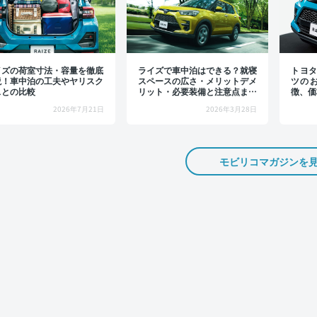
イズの荷室寸法・容量を徹底
ライズで車中泊はできる？就寝
トヨタ
説！車中泊の工夫やヤリスク
スペースの広さ・メリットデメ
ツの
スとの比較
リット・必要装備と注意点まと
徴、価
め
2026年7月21日
2026年3月28日
モビリコマガジンを