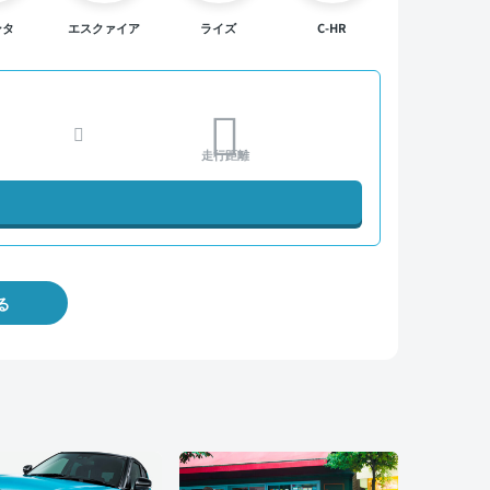
ンタ
エスクァイア
ライズ
C-HR
走行距離
る