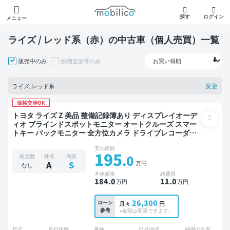
モビリコ
探す
ログイン
メニュー
ライズ / レッド系（赤）の中古車（個人売買）一覧
販売中のみ
納期交渉可のみ
変更
ライズ, レッド系
価格交渉OK
トヨタ ライズ Z 美品 整備記録簿あり ディスプレイオーデ
ィオ ブラインドスポットモニター オートクルーズ スマー
トキー バックモニター 全方位カメラ ドライブレコーダー
衝突軽減
支払総額
195
.0
板金歴
外装
内装
万円
A
S
なし
本体価格
諸費用
184
.0
11
.0
万円
万円
26,300
ローン
月々
円
参考
※金額は変更できます。
年式
走行距離
車検
出品地域
納期の目安