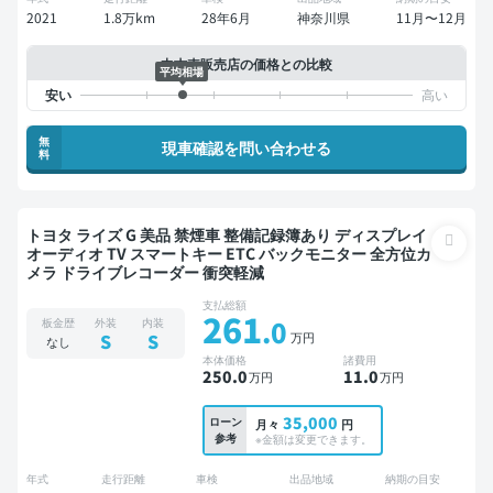
2021
1.8万km
28年6月
神奈川県
11月〜12月
中古車販売店の価格との比較
平均相場
無
現車確認を問い合わせる
料
トヨタ ライズ G 美品 禁煙車 整備記録簿あり ディスプレイ
オーディオ TV スマートキー ETC バックモニター 全方位カ
メラ ドライブレコーダー 衝突軽減
支払総額
261
.0
板金歴
外装
内装
万円
S
S
なし
本体価格
諸費用
250
.0
11
.0
万円
万円
35,000
ローン
月々
円
参考
※金額は変更できます。
年式
走行距離
車検
出品地域
納期の目安