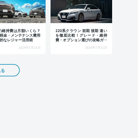
4の維持費は月額いくら？
220系クラウン 前期 後期 違い
税金・メンテナンス費用
を徹底比較！グレード・維持
的なレジャー活用術
費・オプション選びの攻略ガイ
ド
2026年7月21日
2026年7月21日
見る