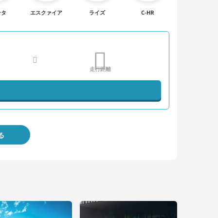
ンタ
エスクァイア
ライズ
C-HR
走行距離
る