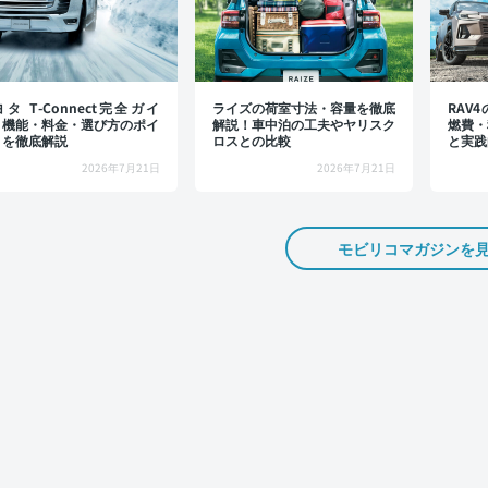
タ T-Connect完全ガイ
ライズの荷室寸法・容量を徹底
RAV
：機能・料金・選び方のポイ
解説！車中泊の工夫やヤリスク
燃費・
トを徹底解説
ロスとの比較
と実践
2026年7月21日
2026年7月21日
モビリコマガジンを