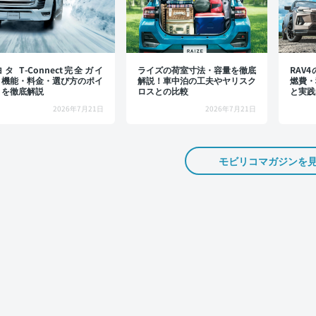
タ T-Connect完全ガイ
ライズの荷室寸法・容量を徹底
RAV
：機能・料金・選び方のポイ
解説！車中泊の工夫やヤリスク
燃費・
トを徹底解説
ロスとの比較
と実践
2026年7月21日
2026年7月21日
モビリコマガジンを