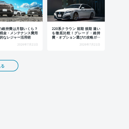
4の維持費は月額いくら？
220系クラウン 前期 後期 違い
税金・メンテナンス費用
を徹底比較！グレード・維持
的なレジャー活用術
費・オプション選びの攻略ガイ
ド
2026年7月21日
2026年7月21日
見る