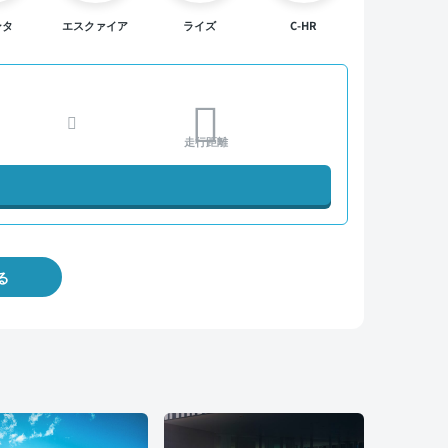
ンタ
エスクァイア
ライズ
C-HR
走行距離
る