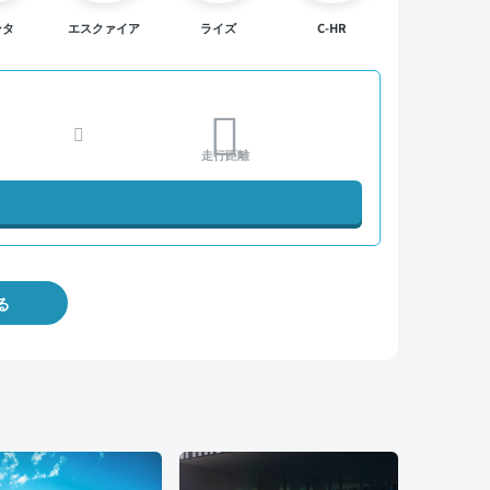
ンタ
エスクァイア
ライズ
C-HR
走行距離
る