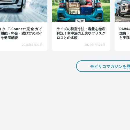
タ T-Connect完全ガイ
ライズの荷室寸法・容量を徹底
RAV
：機能・料金・選び方のポイ
解説！車中泊の工夫やヤリスク
燃費・
トを徹底解説
ロスとの比較
と実践
2026年7月21日
2026年7月21日
モビリコマガジンを