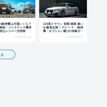
4の維持費は月額いくら？
220系クラウン 前期 後期 違い
税金・メンテナンス費用
を徹底比較！グレード・維持
的なレジャー活用術
費・オプション選びの攻略ガイ
ド
2026年7月21日
2026年7月21日
見る