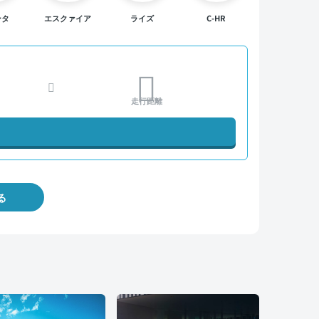
ンタ
エスクァイア
ライズ
C-HR
走行距離
る