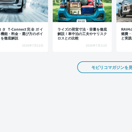
タ T-Connect完全ガイ
ライズの荷室寸法・容量を徹底
RAV
：機能・料金・選び方のポイ
解説！車中泊の工夫やヤリスク
燃費・
トを徹底解説
ロスとの比較
と実践
2026年7月21日
2026年7月21日
モビリコマガジンを