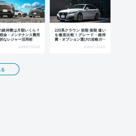
4の維持費は月額いくら？
220系クラウン 前期 後期 違い
税金・メンテナンス費用
を徹底比較！グレード・維持
的なレジャー活用術
費・オプション選びの攻略ガイ
ド
2026年7月21日
2026年7月21日
見る