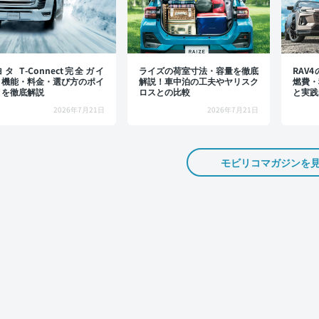
タ T-Connect完全ガイ
ライズの荷室寸法・容量を徹底
RAV
：機能・料金・選び方のポイ
解説！車中泊の工夫やヤリスク
燃費・
トを徹底解説
ロスとの比較
と実践
2026年7月21日
2026年7月21日
モビリコマガジンを