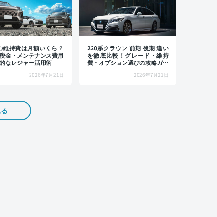
4の維持費は月額いくら？
220系クラウン 前期 後期 違い
税金・メンテナンス費用
を徹底比較！グレード・維持
的なレジャー活用術
費・オプション選びの攻略ガイ
ド
2026年7月21日
2026年7月21日
見る