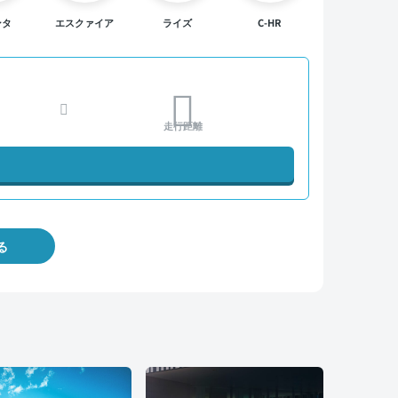
ンタ
エスクァイア
ライズ
C-HR
走行距離
る