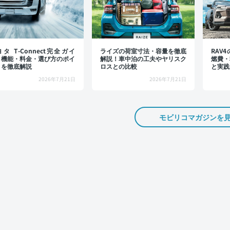
タ T-Connect完全ガイ
ライズの荷室寸法・容量を徹底
RAV
：機能・料金・選び方のポイ
解説！車中泊の工夫やヤリスク
燃費・
トを徹底解説
ロスとの比較
と実践
2026年7月21日
2026年7月21日
モビリコマガジンを