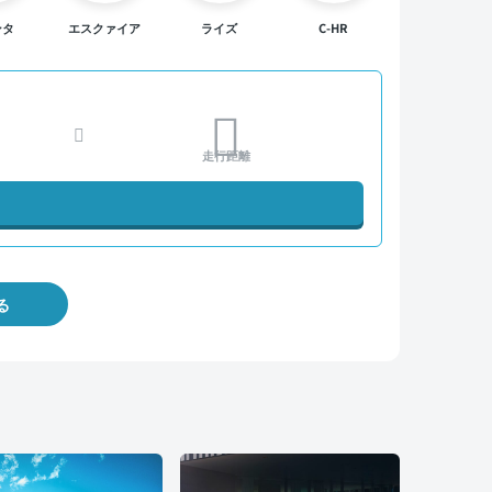
ンタ
エスクァイア
ライズ
C-HR
走行距離
る