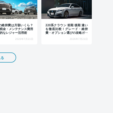
4の維持費は月額いくら？
220系クラウン 前期 後期 違い
税金・メンテナンス費用
を徹底比較！グレード・維持
的なレジャー活用術
費・オプション選びの攻略ガイ
ド
2026年7月21日
2026年7月21日
見る