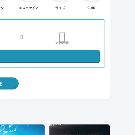
ンタ
エスクァイア
ライズ
C-HR
走行距離
る