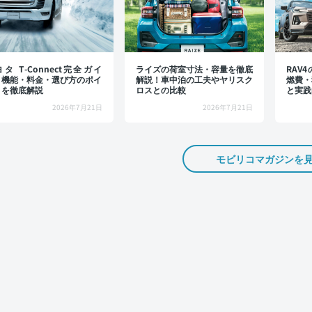
タ T-Connect完全ガイ
ライズの荷室寸法・容量を徹底
RAV
：機能・料金・選び方のポイ
解説！車中泊の工夫やヤリスク
燃費・
トを徹底解説
ロスとの比較
と実践
2026年7月21日
2026年7月21日
モビリコマガジンを