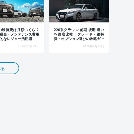
4の維持費は月額いくら？
220系クラウン 前期 後期 違い
税金・メンテナンス費用
を徹底比較！グレード・維持
的なレジャー活用術
費・オプション選びの攻略ガイ
ド
2026年7月21日
2026年7月21日
見る