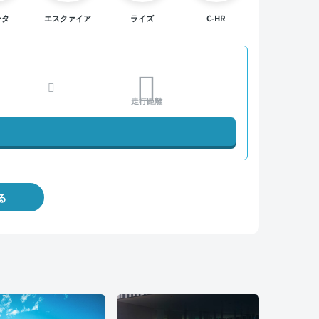
ンタ
エスクァイア
ライズ
C-HR
走行距離
る