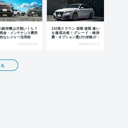
4の維持費は月額いくら？
220系クラウン 前期 後期 違い
税金・メンテナンス費用
を徹底比較！グレード・維持
的なレジャー活用術
費・オプション選びの攻略ガイ
ド
2026年7月21日
2026年7月21日
見る