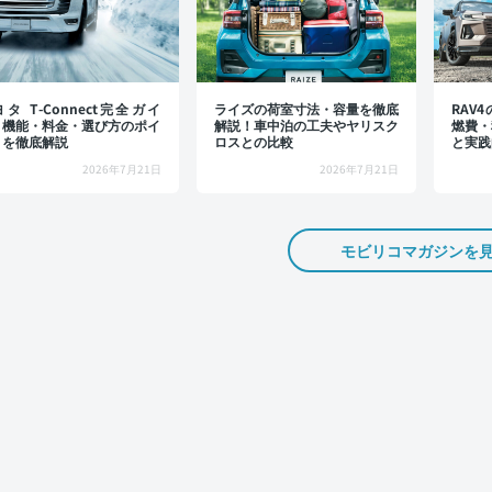
タ T-Connect完全ガイ
ライズの荷室寸法・容量を徹底
RAV
：機能・料金・選び方のポイ
解説！車中泊の工夫やヤリスク
燃費・
トを徹底解説
ロスとの比較
と実践
2026年7月21日
2026年7月21日
モビリコマガジンを