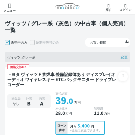
モビリコ
探す
ログイン
メニュー
ヴィッツ / グレー系（灰色）の中古車（個人売買）
一覧
販売中のみ
納期交渉可のみ
変更
ヴィッツ, グレー系
価格交渉OK
トヨタ ヴィッツ F 禁煙車 整備記録簿あり ディスプレイオ
ーディオ ワイヤレスキー ETC バックモニター ドライブレ
コーダー
支払総額
39
.0
板金歴
外装
内装
万円
B
A
なし
本体価格
諸費用
28
.0
11
.0
万円
万円
5,400
ローン
月々
円
参考
※金額は変更できます。