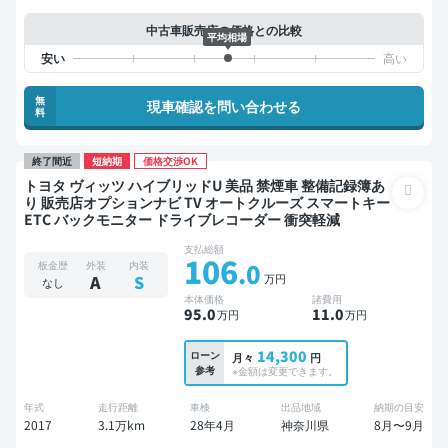
中古車販売店の価格との比較
平均相場
無
現車確認を問い合わせる
料
終了間近
短納期
価格交渉OK
トヨタ ヴィッツ ハイブリッドU 美品 禁煙車 整備記録簿あ
り 販売店オプションナビ TV オートクルーズ スマートキー
ETC バックモニター ドライブレコーダー 衝突軽減
支払総額
106
.0
板金歴
外装
内装
万円
A
S
なし
本体価格
諸費用
95
.0
11
.0
万円
万円
14,300
ローン
月々
円
参考
※金額は変更できます。
年式
走行距離
車検
出品地域
納期の目安
2017
3.1万km
28年4月
神奈川県
8月〜9月