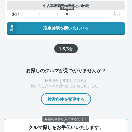
中古車販売店の価格との比較
平均相場
無
現車確認を問い合わせる
料
1-5
/
5
台
お探しのクルマが見つかりませんか？
検索条件を変更してみると
気に入るクルマが見つかるかもしれません。
検索条件を変更する
希望の条件を入力するだけ！
クルマ探しをお手伝いいたします。