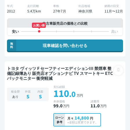
年式
走行距離
車検
出品地域
納期の目安
2012
5.4万km
27年7月
神奈川県
11月〜12月
中古車販売店の価格との比較
お買い得
無
現車確認を問い合わせる
料
トヨタ ヴィッツ F セーフティーエディションIII 禁煙車 整
備記録簿あり 販売店オプションナビ TV スマートキー ETC
バックモニター 衝突軽減
支払総額
110
.0
板金歴
外装
内装
万円
S
S
あり
本体価格
諸費用
99
.0
11
.0
万円
万円
14,800
ローン
月々
円
参考
※金額は変更できます。