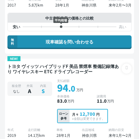
2017
5.8万km
28年1月
神奈川県
来年2月〜3月
中古車販売店の価格との比較
平均相場
無
現車確認を問い合わせる
料
NEW!
トヨタ ヴィッツ ハイブリッドF 美品 禁煙車 整備記録簿あ
り ワイヤレスキー ETC ドライブレコーダー
支払総額
94
.0
板金歴
外装
内装
万円
A
S
なし
本体価格
諸費用
83
.0
11
.0
万円
万円
12,700
ローン
月々
円
参考
※金額は変更できます。
年式
走行距離
車検
出品地域
納期の目安
2019
14.1万km
28年1月
神奈川県
来年1月〜2月