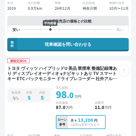
年式
走行距離
車検
出品地域
納期の目安
2019
0.9万km
26年12月
神奈川県
10月〜11月
中古車販売店の価格との比較
平均相場
無
現車確認を問い合わせる
料
価格交渉OK
トヨタ ヴィッツ ハイブリッドU 美品 禁煙車 整備記録簿あ
り ディスプレイオーディオ ※ナビキットあり TV スマート
キー ETC バックモニター ドライブレコーダー 社外アルミ
フルエアロ 衝突軽減
支払総額
98
.0
板金歴
外装
内装
万円
S
S
なし
本体価格
諸費用
87
.0
11
.0
万円
万円
13,200
ローン
月々
円
参考
※金額は変更できます。
年式
走行距離
車検
出品地域
納期の目安