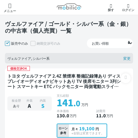
モビリコ
探す
ログイン
メニュー
ヴェルファイア / ゴールド・シルバー系（金・銀）
の中古車（個人売買）一覧
販売中のみ
納期交渉可のみ
変更
ヴェルファイア, シルバー系
価格交渉OK
トヨタ ヴェルファイア 2.4Z 禁煙車 整備記録簿あり ディス
プレイオーディオ ※ナビキットあり TV 後席モニター 3列シ
ート スマートキー ETC バックモニター 両側電動スライド
ドア 7人乗り
支払総額
141
.0
板金歴
外装
内装
万円
A
S
あり
本体価格
諸費用
130
.0
11
.0
万円
万円
19,100
ローン
月々
円
参考
※金額は変更できます。