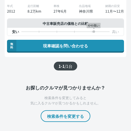
年式
走行距離
車検
出品地域
納期の目安
2012
8.2万km
27年6月
神奈川県
11月〜12月
中古車販売店の価格との比較
やや高い
無
現車確認を問い合わせる
料
1-1
/
1
台
お探しのクルマが見つかりませんか？
検索条件を変更してみると
気に入るクルマが見つかるかもしれません。
検索条件を変更する