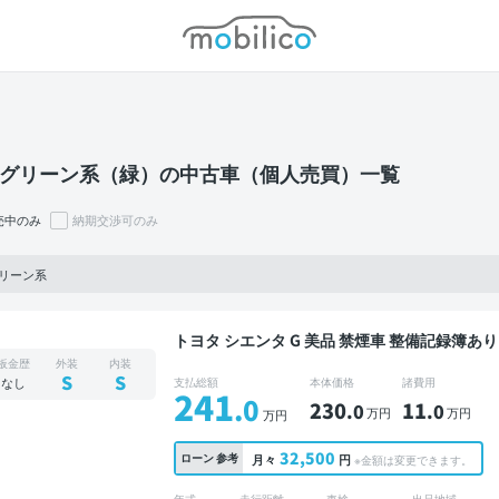
モビリコ
 / グリーン系（緑）の中古車（個人売買）一覧
売中のみ
納期交渉可のみ
 グリーン系
トヨタ シエンタ G 美品 禁煙車 整備記録簿あり ディスプレイオーディオ ※ナビキットあり TV オ
ートクルーズ 3列シート スマートキー ETC 
板金歴
外装
内装
動スライドドア 7人乗り
S
S
なし
支払総額
本体価格
諸費用
241
.0
230
11
.0
.0
万円
万円
万円
32,500
ローン
参考
月々
円
※金額は変更できます。
年式
走行距離
車検
出品地域