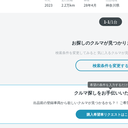
2023
2.2万km
28年4月
神奈川県
1-1
/
1
台
お探しのクルマが見つかり
検索条件を変更してみると
気に入るクルマが見
検索条件を変更す
希望の条件を入力するだけ
クルマ探しをお手伝いい
出品前の登録車両から欲しいクルマが見つかるかも？！
ご希
購入希望車リクエストはこ