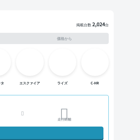
2,024
掲載台数
台
価格から
ンタ
エスクァイア
ライズ
C-HR
走行距離