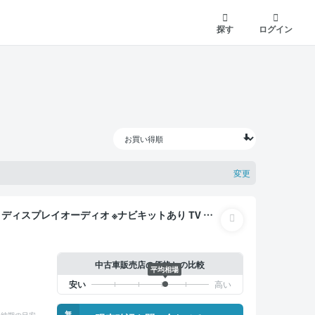
探す
ログイン
変更
バックモニター ドライブレコーダー 衝突軽減 両側電
中古車販売店の価格との比較
平均相場
無
納期の目安