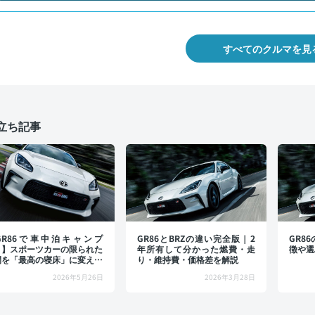
すべてのクルマを見
立ち記事
GR86で車中泊キャンプ
GR86とBRZの違い完全版｜2
GR8
！】スポーツカーの限られた
年所有して分かった燃費・走
徴や選
間を「最高の寝床」に変える
り・維持費・価格差を解説
ワザ
2026年5月26日
2026年3月28日