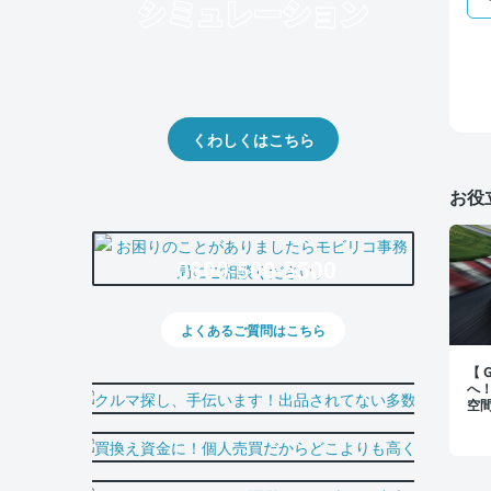
クルマの将来的な価値を予測！
出品や下取りの際の参考に。
くわしくはこちら
お役
0800-500-5500
よくあるご質問はこちら
【
へ
空
裏