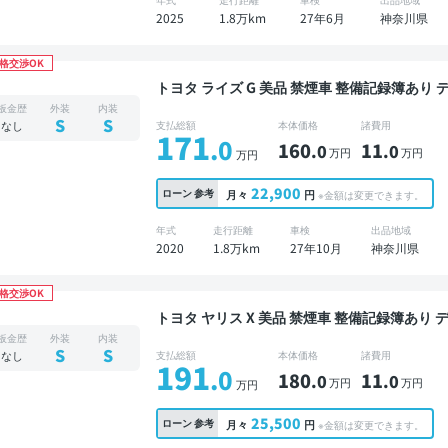
2025
1.8万km
27年6月
神奈川県
格交渉OK
トヨタ ライズ G 美品 禁煙車 整備記録簿あり ディスプレイオーディオ TV スマートキー ETC バッ
クモニター ドライブレコーダー 衝突軽減
板金歴
外装
内装
S
S
なし
支払総額
本体価格
諸費用
171
.0
160
11
.0
.0
万円
万円
万円
22,900
ローン
参考
月々
円
※金額は変更できます。
年式
走行距離
車検
出品地域
2020
1.8万km
27年10月
神奈川県
格交渉OK
トヨタ ヤリス X 美品 禁煙車 整備記録簿あり ディスプレイオーディオ スマートキー ETC バック
モニター ドライブレコーダー 衝突軽減
板金歴
外装
内装
S
S
なし
支払総額
本体価格
諸費用
191
.0
180
11
.0
.0
万円
万円
万円
25,500
ローン
参考
月々
円
※金額は変更できます。