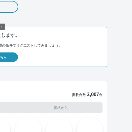
る
！
たします。
望の条件でリクエストしてみましょう。
ちら
2,007
掲載台数
台
価格から