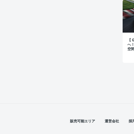
【
へ
空
裏
販売可能エリア
運営会社
採