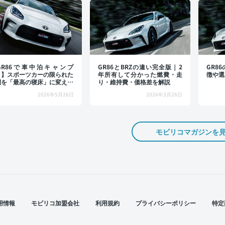
GR86で車中泊キャンプ
GR86とBRZの違い完全版｜2
GR8
！】スポーツカーの限られた
年所有して分かった燃費・走
徴や選
間を「最高の寝床」に変える
り・維持費・価格差を解説
ワザ
2026年5月26日
2026年3月28日
モビリコマガジンを
用情報
モビリコ加盟会社
利用規約
プライバシーポリシー
特定