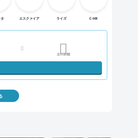
ンタ
エスクァイア
ライズ
C-HR
走行距離
る