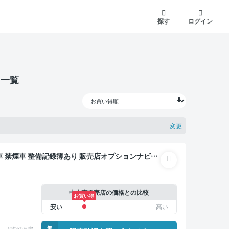
探す
ログイン
）一覧
変更
ナビ
ライブレコーダー 衝突軽減
中古車販売店の価格との比較
お買い得
無
納期の目安