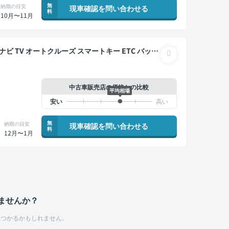
無
納期の目安
現車確認を問い合わせる
料
10月〜11月
中古車販売店の価格との比較
平均相場
無
納期の目安
現車確認を問い合わせる
料
12月〜1月
ませんか？
つかるかもしれません。