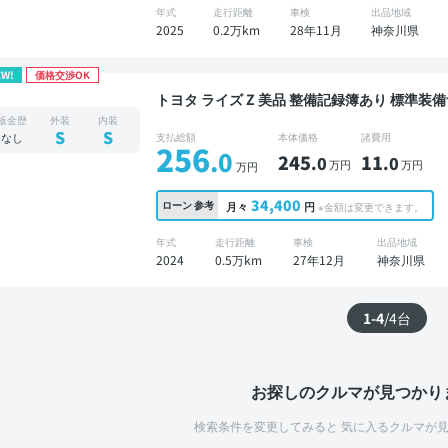
年式
走行距離
車検
出品地域
2025
0.2万km
28年11月
神奈川県
EW!
価格交渉OK
トヨタ ライズ Z 美品 整備記録簿あり 標準装備ナビ TV オートクルーズ スマートキー ETC バック
モニター フルエアロ 衝突軽減
板金歴
外装
内装
S
S
なし
支払総額
本体価格
諸費用
256
.0
245
11
.0
.0
万円
万円
万円
34,400
ローン
参考
月々
円
※金額は変更できます。
年式
走行距離
車検
出品地域
2024
0.5万km
27年12月
神奈川県
1-4
/
4
台
お探しのクルマが見つかり
検索条件を変更してみると
気に入るクルマが見