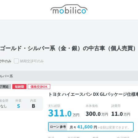
モビリコ
 / ゴールド・シルバー系（金・銀）の中古車（個人売買
売中のみ
納期交渉可のみ
 シルバー系
了間近
短納期
価格交渉OK
トヨタ ハイエースバン DX GLパッケージ仕様車 禁煙車 整備記録簿あり 販売店オプション
TV ワイヤレスキー ETC バックモニター ド
板金歴
外装
内装
S
B
なし
支払総額
本体価格
諸費用
311
.0
300
11
.0
.0
万円
万円
万円
41,600
ローン
参考
月々
円
※金額は変更できます。
年式
走行距離
車検
出品地域