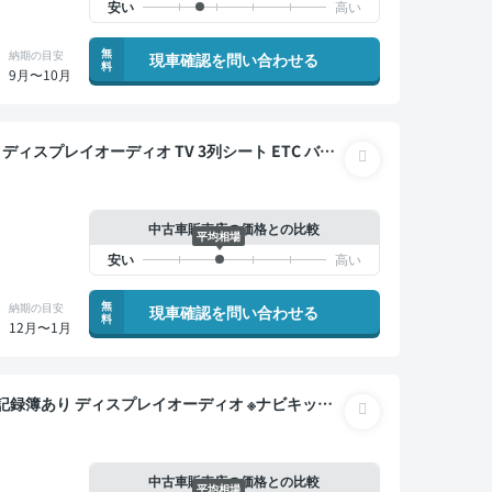
無
納期の目安
現車確認を問い合わせる
料
9月〜10月
電動スライドドア 7人乗り
中古車販売店の価格との比較
平均相場
無
納期の目安
現車確認を問い合わせる
料
12月〜1月
ETC 電動バックドア バックモニター 全方位カメラ
ドドア 7人乗り
中古車販売店の価格との比較
平均相場