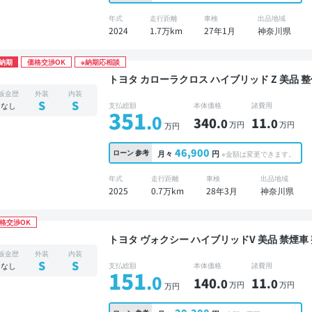
年式
走行距離
車検
出品地域
2024
1.7万km
27年1月
神奈川県
納期
価格交渉OK
※納期応相談
トヨタ カローラクロス ハイブリッド Z 美品 整備記録簿あり ディスプレイオーディオ ※ナビキッ
トあり TV ブラインドスポットモニター オート
板金歴
外装
内装
クモニター 全方位カメラ ドライブレコーダー
S
S
なし
支払総額
本体価格
諸費用
351
.0
340
11
.0
.0
万円
万円
万円
46,900
ローン
参考
月々
円
※金額は変更できます。
年式
走行距離
車検
出品地域
2025
0.7万km
28年3月
神奈川県
格交渉OK
トヨタ ヴォクシー ハイブリッドV 美品 禁煙車 整備記録簿あり ディスプレイオーディオ TV オー
トクルーズ 3列シート スマートキー ETC 
板金歴
外装
内装
ドア 7人乗り
S
S
なし
支払総額
本体価格
諸費用
151
.0
140
11
.0
.0
万円
万円
万円