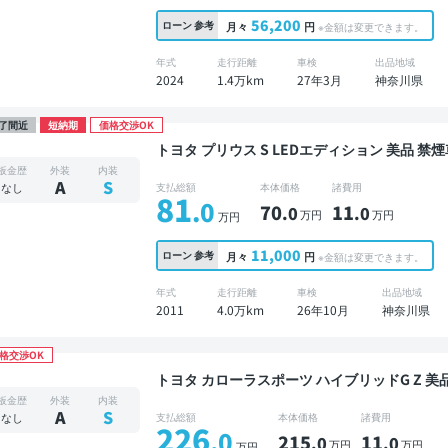
56,200
ローン
参考
月々
円
※金額は変更できます。
年式
走行距離
車検
出品地域
2024
1.4万km
27年3月
神奈川県
了間近
短納期
価格交渉OK
トヨタ プリウス 
板金歴
外装
内装
A
S
なし
支払総額
本体価格
諸費用
81
.0
70
11
.0
.0
万円
万円
万円
11,000
ローン
参考
月々
円
※金額は変更できます。
年式
走行距離
車検
出品地域
2011
4.0万km
26年10月
神奈川県
格交渉OK
トヨタ カローラスポーツ ハイブリッドG Z 美品 禁煙車 整備記録簿あり ディスプレイオーディオ
※ナビキットあり TV ブラインドスポットモニタ
板金歴
外装
内装
ター 衝突軽減
A
S
なし
支払総額
本体価格
諸費用
226
.0
215
11
.0
.0
万円
万円
万円