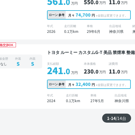
561
.0
550
11
.0
.0
万円
万円
万円
74,700
ローン
参考
月々
円
※金額は変更できます。
年式
走行距離
車検
出品地域
2026
0.1万km
29年6月
神奈川県
格交渉OK
トヨタ ルーミー カスタムG-T 美品 禁煙車 整備記録簿あり 標準装備ナビ TV スマートキー ETC バ
ックモニター 衝突軽減
板金歴
外装
内装
S
S
なし
支払総額
本体価格
諸費用
241
.0
230
11
.0
.0
万円
万円
万円
32,400
ローン
参考
月々
円
※金額は変更できます。
年式
走行距離
車検
出品地域
2024
0.1万km
27年5月
神奈川県
1-14
/
14
台