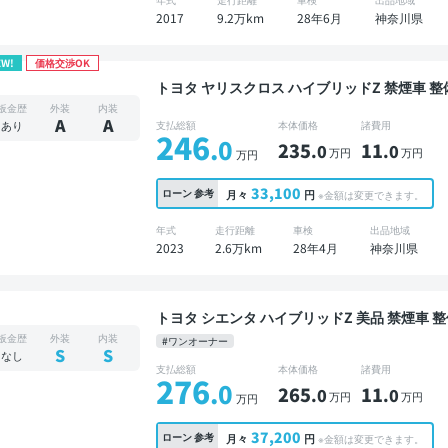
2017
9.2万km
28年6月
神奈川県
EW!
価格交渉OK
トヨタ ヤリスクロス ハイブリッドZ 禁煙車 整備記録簿あり ディスプレイオーディオ ※ナビキッ
トあり ブラインドスポットモニター オートクル
板金歴
外装
内装
レコーダー 衝突軽減
A
A
あり
支払総額
本体価格
諸費用
246
.0
235
11
.0
.0
万円
万円
万円
33,100
ローン
参考
月々
円
※金額は変更できます。
年式
走行距離
車検
出品地域
2023
2.6万km
28年4月
神奈川県
トヨタ シエンタ ハイブリッドZ 美品 禁煙車 整備記録簿あり ディスプレイオーディオ ※ナビキッ
トあり オートクルーズ 全方位カメラ 衝突軽減
板金歴
外装
内装
#ワンオーナー
S
S
なし
支払総額
本体価格
諸費用
276
.0
265
11
.0
.0
万円
万円
万円
37,200
ローン
参考
月々
円
※金額は変更できます。