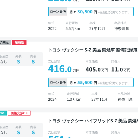
30,500
ローン
参考
月々
円
※金額は変更できます。
年式
走行距離
車検
出品地域
2022
5.5万km
27年12月
神奈川県
了間近
短納期
トヨタ ヴォクシー S-Z 美品 禁煙車 整備記録簿あり ディスプレイオーディオ ※ナビキットあり TV
後席モニター ブラインドスポットモニター デ
板金歴
外装
内装
スマートキー ETC 電動バックドア バックモ
S
S
なし
支払総額
本体価格
諸費用
416
両側電動スライドドア 7人乗り
.0
405
11
.0
.0
万円
万円
万円
55,600
ローン
参考
月々
円
※金額は変更できます。
年式
走行距離
車検
出品地域
2024
1.3万km
27年11月
神奈川県
EW!
価格交渉OK
トヨタ ヴォクシー ハイブリッドS-Z 美品 禁煙車 整備記録簿あり ディスプレイオーディオ TV 後
席モニター ブラインドスポットモニター オート
板金歴
外装
内装
クドア バックモニター ドライブレコーダー 衝
S
S
なし
支払総額
本体価格
諸費用