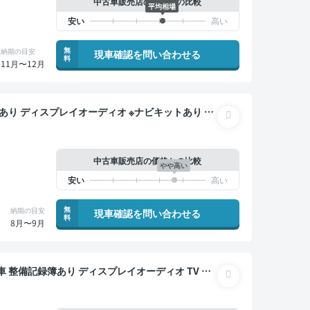
中古車販売店の価格との比較
平均相場
無
納期の目安
現車確認を問い合わせる
料
11月〜12月
ジタルインナーミラー オートクルーズ 3列シート
ニター 全方位カメラ ドライブレコーダー 衝突軽減
中古車販売店の価格との比較
やや高い
無
納期の目安
現車確認を問い合わせる
料
8月〜9月
クルーズ 3列シート スマートキー ETC 電動バッ
突軽減 両側電動スライドドア 7人乗り