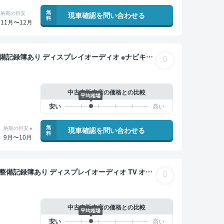
無
納期の目安
現車確認を問い合わせる
料
11月〜12月
クルーズ スマートキー ETC 電動バックドア バッ
 衝突軽減
中古車販売店の価格との比較
平均相場
無
納期の目安
※
現車確認を問い合わせる
料
9月〜10月
バックモニター ドライブレコーダー 両側電動スライド
中古車販売店の価格との比較
平均相場