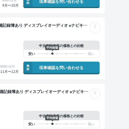
現車確認を問い合わせる
料
9月〜10月
ーズ スマートキー ETC バックモニター ドライブ
中古車販売店の価格との比較
平均相場
無
納期の目安
現車確認を問い合わせる
料
11月〜12月
 両側電動スライドドア 7人乗り
中古車販売店の価格との比較
平均相場