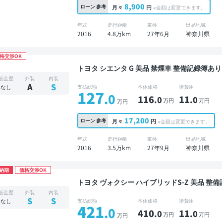
8,900
ローン
参考
月々
円
※金額は変更できます。
年式
走行距離
車検
出品地域
2016
4.8万km
27年6月
神奈川県
格交渉OK
トヨタ シエンタ G 美品 禁煙車 整備記録簿あり ディスプレイオーディオ TV 3列シート ETC バッ
クモニター ドライブレコーダー 衝突軽減 両側
板金歴
外装
内装
A
S
なし
支払総額
本体価格
諸費用
127
.0
116
11
.0
.0
万円
万円
万円
17,200
ローン
参考
月々
円
※金額は変更できます。
年式
走行距離
車検
出品地域
2016
3.5万km
27年9月
神奈川県
納期
価格交渉OK
トヨタ ヴォクシー ハイブリッドS-Z 美品 整備記録簿あり ディスプレイオーディオ ※ナビキット
あり オートクルーズ 3列シート スマートキー 
板金歴
外装
内装
ドライブレコーダー 衝突軽減 両側電動スライ
S
S
なし
支払総額
本体価格
諸費用
421
.0
410
11
.0
.0
万円
万円
万円