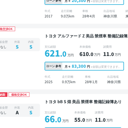
20,300
ローン
参考
月々
円
※金額は変更できます。
年式
走行距離
車検
出品地域
2017
9.0万km
28年4月
神奈川県
格交渉OK
トヨタ アルファード Z 美品 禁煙車 整備記録簿あり ディスプレイオーディオ ※ナビキットあり TV
ブラインドスポットモニター オートクルーズ 3
板金歴
外装
内装
クモニター 全方位カメラ ドライブレコーダー 
S
S
なし
支払総額
本体価格
諸費用
621
.0
610
11
.0
.0
万円
万円
万円
83,300
ローン
参考
月々
円
※金額は変更できます。
年式
走行距離
車検
出品地域
2025
0.9万km
28年1月
神奈川県
納期
価格交渉OK
トヨタ bB S 煌 美品 禁煙車 整備記録簿あり
板金歴
外装
内装
A
S
なし
支払総額
本体価格
諸費用
66
.0
55
11
.0
.0
万円
万円
万円