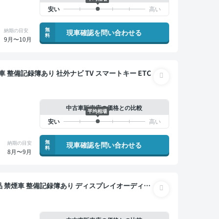
無
納期の目安
現車確認を問い合わせる
料
9月〜10月
S LEDエディション 美品 禁煙車 整備記録簿あり 社外ナビ TV スマートキー ETC
中古車販売店の価格との比較
平均相場
無
納期の目安
現車確認を問い合わせる
料
8月〜9月
ー オートクルーズ スマートキー ETC バックモニ