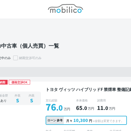
モビリコ
の中古車（個人売買）一覧
売中のみ
納期交渉可のみ
納期
価格交渉OK
トヨタ ヴィッツ ハイブリッドF 禁煙車 整備記録簿あり ディスプレイオーディオ TV ワイヤレス
キー ETC バックモニター ドライブレコーダー
板金歴
外装
内装
S
S
あり
支払総額
本体価格
諸費用
76
.0
65
11
.0
.0
万円
万円
万円
10,300
ローン
参考
月々
円
※金額は変更できます。
年式
走行距離
車検
出品地域