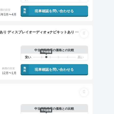
無
納期の目安
現車確認を問い合わせる
料
来年3月〜4月
列シート スマートキー ETC 電動バックドア バッ
衝突軽減 両側電動スライドドア 7人乗り
中古車販売店の価格との比較
平均相場
無
納期の目安
現車確認を問い合わせる
料
12月〜1月
中古車販売店の価格との比較
平均相場