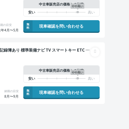
中古車販売店の価格との比較
やや高い
無
納期の目安
現車確認を問い合わせる
料
来年4月〜5月
中古車販売店の価格との比較
やや高い
無
納期の目安
現車確認を問い合わせる
料
8月〜9月