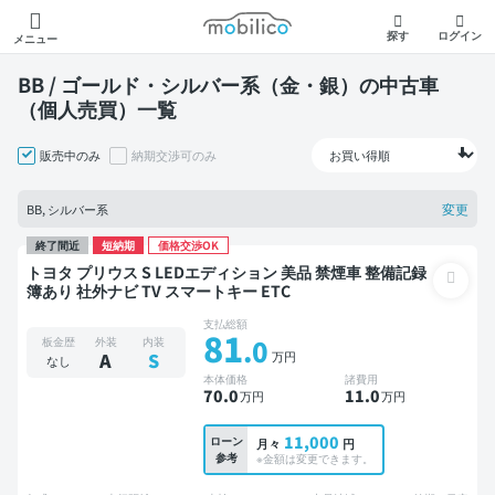
モビリコ
探す
ログイン
メニュー
BB / ゴールド・シルバー系（金・銀）の中古車
（個人売買）一覧
販売中のみ
納期交渉可のみ
変更
BB, シルバー系
終了間近
短納期
価格交渉OK
トヨタ プリウス S LEDエディション 美品 禁煙車 整備記録
簿あり 社外ナビ TV スマートキー ETC
支払総額
81
.0
板金歴
外装
内装
万円
A
S
なし
本体価格
諸費用
70
.0
11
.0
万円
万円
11,000
ローン
月々
円
参考
※金額は変更できます。