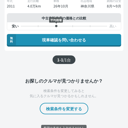
年式
走行距離
車検
出品地域
納期の目安
2011
4.0万km
26年10月
神奈川県
8月〜9月
中古車販売店の価格との比較
平均相場
無
現車確認を問い合わせる
料
1-1
/
1
台
お探しのクルマが見つかりませんか？
検索条件を変更してみると
気に入るクルマが見つかるかもしれません。
検索条件を変更する
希望の条件を入力するだけ！