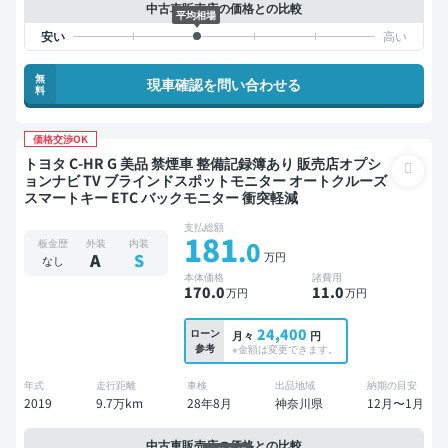
中古車販売店の価格との比較
平均相場
無
現車確認を問い合わせる
料
価格交渉OK
トヨタ C-HR G 美品 禁煙車 整備記録簿あり 販売店オプシ
ョンナビ TV ブラインドスポットモニター オートクルーズ
スマートキー ETC バックモニター 衝突軽減
支払総額
181
.0
板金歴
外装
内装
万円
A
S
なし
本体価格
諸費用
170
.0
11
.0
万円
万円
24,400
ローン
月々
円
参考
※金額は変更できます。
年式
走行距離
車検
出品地域
納期の目安
2019
9.7万km
28年8月
神奈川県
12月〜1月
中古車販売店の価格との比較