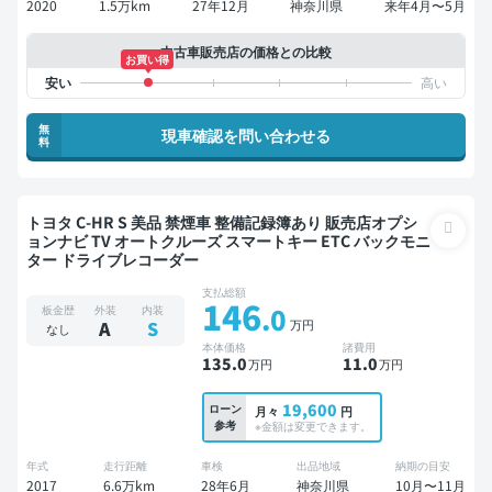
2020
1.5万km
27年12月
神奈川県
来年4月〜5月
中古車販売店の価格との比較
お買い得
無
現車確認を問い合わせる
料
トヨタ C-HR S 美品 禁煙車 整備記録簿あり 販売店オプシ
ョンナビ TV オートクルーズ スマートキー ETC バックモニ
ター ドライブレコーダー
支払総額
146
.0
板金歴
外装
内装
万円
A
S
なし
本体価格
諸費用
135
.0
11
.0
万円
万円
19,600
ローン
月々
円
参考
※金額は変更できます。
年式
走行距離
車検
出品地域
納期の目安
2017
6.6万km
28年6月
神奈川県
10月〜11月