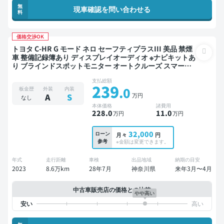
無
現車確認を問い合わせる
料
価格交渉OK
トヨタ C-HR G モード ネロ セーフティプラスIII 美品 禁煙
車 整備記録簿あり ディスプレイオーディオ ※ナビキットあ
り ブラインドスポットモニター オートクルーズ スマート
キー ETC バックモニター 全方位カメラ ドライブレコーダ
支払総額
ー 衝突軽減
239
.0
板金歴
外装
内装
万円
A
S
なし
本体価格
諸費用
228
.0
11
.0
万円
万円
32,000
ローン
月々
円
参考
※金額は変更できます。
年式
走行距離
車検
出品地域
納期の目安
2023
8.6万km
28年7月
神奈川県
来年3月〜4月
中古車販売店の価格との比較
やや高い