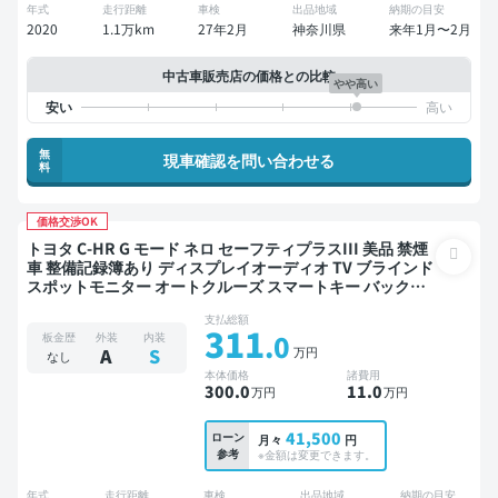
年式
走行距離
車検
出品地域
納期の目安
2020
1.1万km
27年2月
神奈川県
来年1月〜2月
中古車販売店の価格との比較
やや高い
無
現車確認を問い合わせる
料
価格交渉OK
トヨタ C-HR G モード ネロ セーフティプラスIII 美品 禁煙
車 整備記録簿あり ディスプレイオーディオ TV ブラインド
スポットモニター オートクルーズ スマートキー バックモ
ニター ドライブレコーダー 衝突軽減
支払総額
311
.0
板金歴
外装
内装
万円
A
S
なし
本体価格
諸費用
300
.0
11
.0
万円
万円
41,500
ローン
月々
円
参考
※金額は変更できます。
年式
走行距離
車検
出品地域
納期の目安