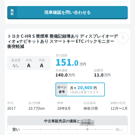
無
現車確認を問い合わせる
料
トヨタ C-HR S 禁煙車 整備記録簿あり ディスプレイオーデ
ィオ ※ナビキットあり スマートキー ETC バックモニター
衝突軽減
支払総額
151
.0
板金歴
外装
内装
万円
A
A
なし
本体価格
諸費用
140
.0
11
.0
万円
万円
20,400
ローン
月々
円
参考
※金額は変更できます。
年式
走行距離
車検
出品地域
納期の目安
2017
10.7万km
28年8月
神奈川県
12月〜1月
中古車販売店の価格との比較
やや高い