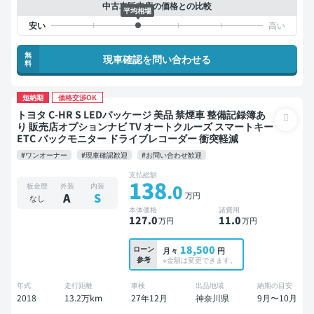
中古車販売店の価格との比較
平均相場
無
現車確認を問い合わせる
料
短納期
価格交渉OK
トヨタ C-HR S LEDパッケージ 美品 禁煙車 整備記録簿あ
り 販売店オプションナビ TV オートクルーズ スマートキー
ETC バックモニター ドライブレコーダー 衝突軽減
#ワンオーナー
#現車確認歓迎
#お問い合わせ歓迎
支払総額
138
.0
板金歴
外装
内装
万円
A
S
なし
本体価格
諸費用
127
.0
11
.0
万円
万円
18,500
ローン
月々
円
参考
※金額は変更できます。
年式
走行距離
車検
出品地域
納期の目安
2018
13.2万km
27年12月
神奈川県
9月〜10月