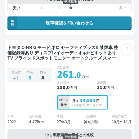
平均相場
無
現車確認を問い合わせる
料
トヨタ C-HR G モード ネロ セーフティプラスII 禁煙車 整
備記録簿あり ディスプレイオーディオ ※ナビキットあり
TV ブラインドスポットモニター オートクルーズ スマート
キー ETC バックモニター 全方位カメラ ドライブレコーダ
支払総額
ー 衝突軽減
261
.0
板金歴
外装
内装
万円
S
A
なし
本体価格
諸費用
250
.0
11
.0
万円
万円
34,800
ローン
月々
円
参考
※金額は変更できます。
年式
走行距離
車検
出品地域
納期の目安
2022
4.4万km
27年3月
神奈川県
10月〜11月
中古車販売店の価格との比較
平均相場