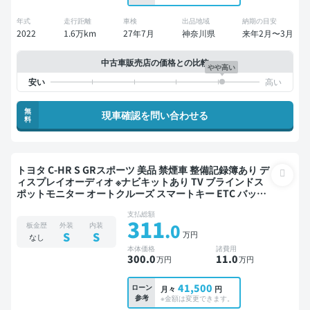
年式
走行距離
車検
出品地域
納期の目安
2022
1.6万km
27年7月
神奈川県
来年2月〜3月
中古車販売店の価格との比較
やや高い
無
現車確認を問い合わせる
料
トヨタ C-HR S GRスポーツ 美品 禁煙車 整備記録簿あり デ
ィスプレイオーディオ ※ナビキットあり TV ブラインドス
ポットモニター オートクルーズ スマートキー ETC バック
モニター 衝突軽減
支払総額
311
.0
板金歴
外装
内装
万円
S
S
なし
本体価格
諸費用
300
.0
11
.0
万円
万円
41,500
ローン
月々
円
参考
※金額は変更できます。