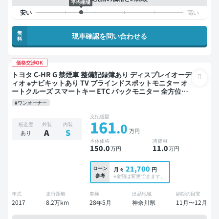
平均相場
無
現車確認を問い合わせる
料
価格交渉OK
トヨタ C-HR G 禁煙車 整備記録簿あり ディスプレイオーデ
ィオ ※ナビキットあり TV ブラインドスポットモニター オ
ートクルーズ スマートキー ETC バックモニター 全方位カ
メラ ドライブレコーダー フルエアロ 衝突軽減
#ワンオーナー
支払総額
161
.0
板金歴
外装
内装
万円
A
S
あり
本体価格
諸費用
150
.0
11
.0
万円
万円
21,700
ローン
月々
円
参考
※金額は変更できます。
年式
走行距離
車検
出品地域
納期の目安
2017
8.2万km
28年5月
神奈川県
11月〜12月