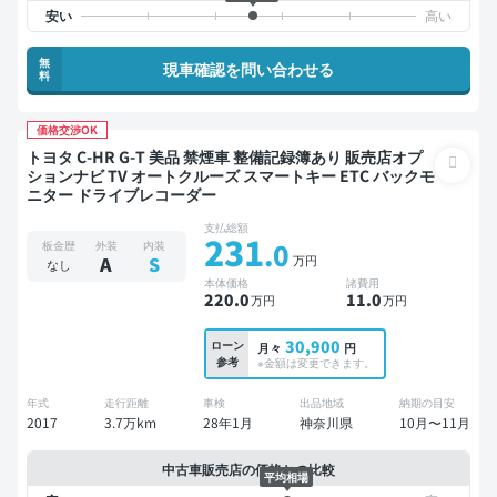
無
現車確認を問い合わせる
料
価格交渉OK
トヨタ C-HR G-T 美品 禁煙車 整備記録簿あり 販売店オプ
ションナビ TV オートクルーズ スマートキー ETC バックモ
ニター ドライブレコーダー
支払総額
231
.0
板金歴
外装
内装
万円
A
S
なし
本体価格
諸費用
220
.0
11
.0
万円
万円
30,900
ローン
月々
円
参考
※金額は変更できます。
年式
走行距離
車検
出品地域
納期の目安
2017
3.7万km
28年1月
神奈川県
10月〜11月
中古車販売店の価格との比較
平均相場