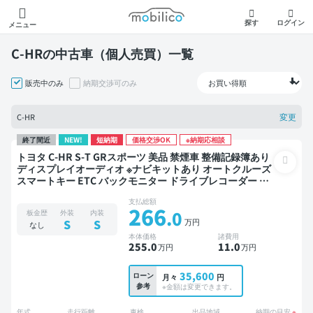
モビリコ
探す
ログイン
メニュー
C-HRの中古車（個人売買）一覧
販売中のみ
納期交渉可のみ
変更
C-HR
終了間近
NEW!
短納期
価格交渉OK
※納期応相談
トヨタ C-HR S-T GRスポーツ 美品 禁煙車 整備記録簿あり
ディスプレイオーディオ ※ナビキットあり オートクルーズ
スマートキー ETC バックモニター ドライブレコーダー 衝
突軽減
支払総額
266
.0
板金歴
外装
内装
万円
S
S
なし
本体価格
諸費用
255
.0
11
.0
万円
万円
35,600
ローン
月々
円
参考
※金額は変更できます。
年式
走行距離
車検
出品地域
納期の目安
※