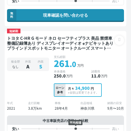
無
現車確認を問い合わせる
料
短納期
トヨタ C-HR G モード ネロ セーフティプラス 美品 禁煙車
整備記録簿あり ディスプレイオーディオ ※ナビキットあり
ブラインドスポットモニター オートクルーズ スマートキ
ー ETC バックモニター 全方位カメラ ドライブレコーダー
支払総額
衝突軽減
261
.0
板金歴
外装
内装
万円
A
S
なし
本体価格
諸費用
250
.0
11
.0
万円
万円
34,900
ローン
月々
円
参考
※金額は変更できます。
年式
走行距離
車検
出品地域
納期の目安
2021
3.8万km
28年4月
神奈川県
9月〜10月
中古車販売店の価格との比較
平均相場