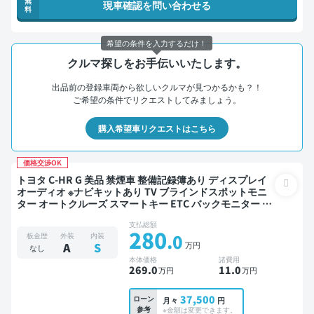
無
現車確認を問い合わせる
料
希望の条件を入力するだけ！
クルマ探しをお手伝いいたします。
出品前の登録車両から欲しいクルマが見つかるかも？！
ご希望の条件でリクエストしてみましょう。
購入希望車リクエストはこちら
価格交渉OK
トヨタ C-HR G 美品 禁煙車 整備記録簿あり ディスプレイ
オーディオ ※ナビキットあり TV ブラインドスポットモニ
ター オートクルーズ スマートキー ETC バックモニター 全
方位カメラ ドライブレコーダー 衝突軽減
支払総額
280
.0
板金歴
外装
内装
万円
A
S
なし
本体価格
諸費用
269
.0
11
.0
万円
万円
37,500
ローン
月々
円
参考
※金額は変更できます。