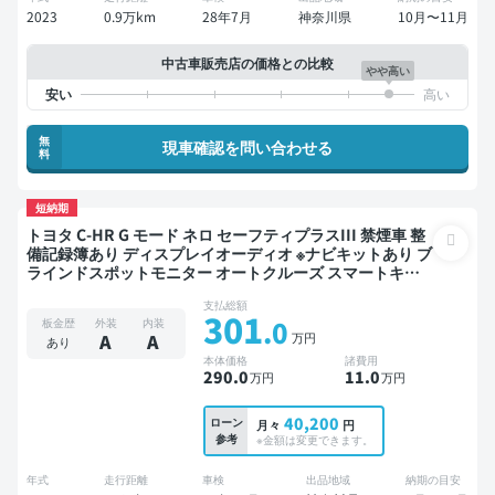
2023
0.9万km
28年7月
神奈川県
10月〜11月
中古車販売店の価格との比較
やや高い
無
現車確認を問い合わせる
料
短納期
トヨタ C-HR G モード ネロ セーフティプラスIII 禁煙車 整
備記録簿あり ディスプレイオーディオ ※ナビキットあり ブ
ラインドスポットモニター オートクルーズ スマートキー
バックモニター 全方位カメラ ドライブレコーダー 衝突軽
支払総額
減
301
.0
板金歴
外装
内装
万円
A
A
あり
本体価格
諸費用
290
.0
11
.0
万円
万円
40,200
ローン
月々
円
参考
※金額は変更できます。
年式
走行距離
車検
出品地域
納期の目安