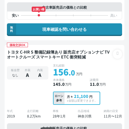
中古車販売店の価格との比較
お買い得
無
現車確認を問い合わせる
料
価格交渉OK
トヨタ C-HR S 整備記録簿あり 販売店オプションナビ TV
オートクルーズ スマートキー ETC 衝突軽減
支払総額
156
.0
板金歴
外装
内装
万円
A
A
なし
本体価格
諸費用
145
.0
11
.0
万円
万円
21,100
ローン
月々
円
参考
※金額は変更できます。
年式
走行距離
車検
出品地域
納期の目安
2019
8.2万km
28年1月
神奈川県
11月〜12月
中古車販売店の価格との比較