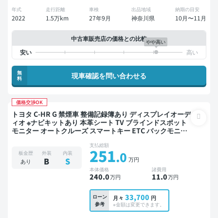
年式
走行距離
車検
出品地域
納期の目安
2022
1.5万km
27年9月
神奈川県
10月〜11月
中古車販売店の価格との比較
やや高い
無
現車確認を問い合わせる
料
価格交渉OK
トヨタ C-HR G 禁煙車 整備記録簿あり ディスプレイオーデ
ィオ ※ナビキットあり 本革シート TV ブラインドスポット
モニター オートクルーズ スマートキー ETC バックモニタ
ー 衝突軽減
支払総額
251
.0
板金歴
外装
内装
万円
B
S
あり
本体価格
諸費用
240
.0
11
.0
万円
万円
33,700
ローン
月々
円
参考
※金額は変更できます。