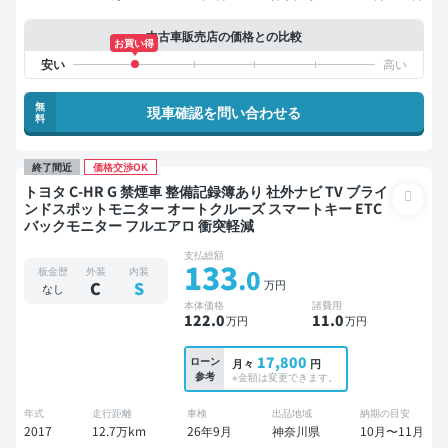
中古車販売店の価格との比較
お買い得
無
現車確認を問い合わせる
料
終了間近
価格交渉OK
トヨタ C-HR G 禁煙車 整備記録簿あり 社外ナビ TV ブライ
ンドスポットモニター オートクルーズ スマートキー ETC
バックモニター フルエアロ 衝突軽減
支払総額
133
.0
板金歴
外装
内装
万円
C
S
なし
本体価格
諸費用
122
.0
11
.0
万円
万円
17,800
ローン
月々
円
参考
※金額は変更できます。
年式
走行距離
車検
出品地域
納期の目安
2017
12.7万km
26年9月
神奈川県
10月〜11月