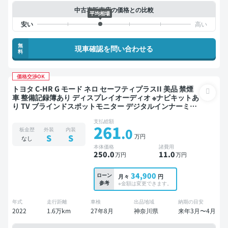
中古車販売店の価格との比較
平均相場
無
現車確認を問い合わせる
料
価格交渉OK
トヨタ C-HR G モード ネロ セーフティプラスII 美品 禁煙
車 整備記録簿あり ディスプレイオーディオ ※ナビキットあ
り TV ブラインドスポットモニター デジタルインナーミラ
ー オートクルーズ スマートキー ETC バックモニター 全方
支払総額
位カメラ ドライブレコーダー 衝突軽減
261
.0
板金歴
外装
内装
万円
S
S
なし
本体価格
諸費用
250
.0
11
.0
万円
万円
34,900
ローン
月々
円
参考
※金額は変更できます。
年式
走行距離
車検
出品地域
納期の目安
2022
1.6万km
27年8月
神奈川県
来年3月〜4月