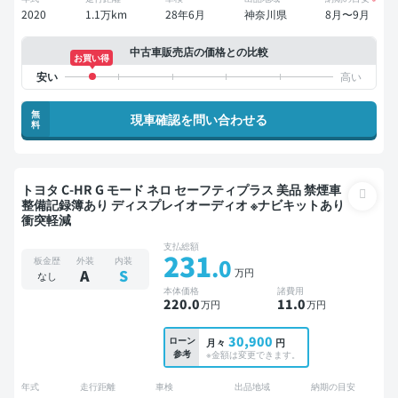
2020
1.1万km
28年6月
神奈川県
8月〜9月
中古車販売店の価格との比較
お買い得
無
現車確認を問い合わせる
料
トヨタ C-HR G モード ネロ セーフティプラス 美品 禁煙車
整備記録簿あり ディスプレイオーディオ ※ナビキットあり
衝突軽減
支払総額
231
.0
板金歴
外装
内装
万円
A
S
なし
本体価格
諸費用
220
.0
11
.0
万円
万円
30,900
ローン
月々
円
参考
※金額は変更できます。
年式
走行距離
車検
出品地域
納期の目安