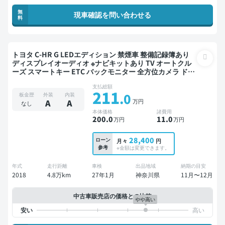
無
現車確認を問い合わせる
料
トヨタ C-HR G LEDエディション 禁煙車 整備記録簿あり
ディスプレイオーディオ ※ナビキットあり TV オートクル
ーズ スマートキー ETC バックモニター 全方位カメラ ドラ
イブレコーダー 社外アルミ
支払総額
211
.0
板金歴
外装
内装
万円
A
A
なし
本体価格
諸費用
200
.0
11
.0
万円
万円
28,400
ローン
月々
円
参考
※金額は変更できます。
年式
走行距離
車検
出品地域
納期の目安
2018
4.8万km
27年1月
神奈川県
11月〜12月
中古車販売店の価格との比較
やや高い