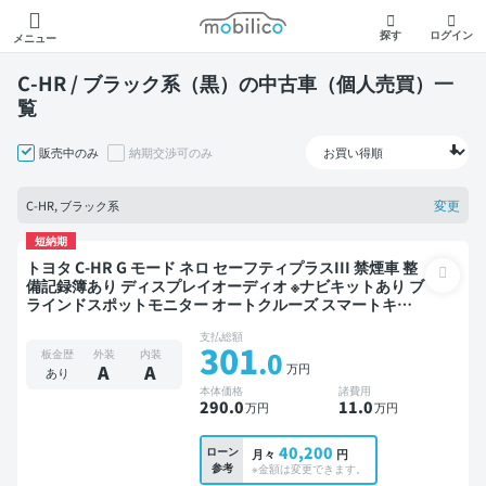
モビリコ
探す
ログイン
メニュー
C-HR / ブラック系（黒）の中古車（個人売買）一
覧
販売中のみ
納期交渉可のみ
変更
C-HR, ブラック系
短納期
トヨタ C-HR G モード ネロ セーフティプラスIII 禁煙車 整
備記録簿あり ディスプレイオーディオ ※ナビキットあり ブ
ラインドスポットモニター オートクルーズ スマートキー
バックモニター 全方位カメラ ドライブレコーダー 衝突軽
支払総額
減
301
.0
板金歴
外装
内装
万円
A
A
あり
本体価格
諸費用
290
.0
11
.0
万円
万円
40,200
ローン
月々
円
参考
※金額は変更できます。