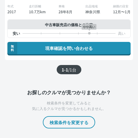
年式
走行距離
車検
出品地域
納期の目安
2017
10.7万km
28年8月
神奈川県
12月〜1月
中古車販売店の価格との比較
やや高い
無
現車確認を問い合わせる
料
1-1
/
1
台
お探しのクルマが見つかりませんか？
検索条件を変更してみると
気に入るクルマが見つかるかもしれません。
検索条件を変更する