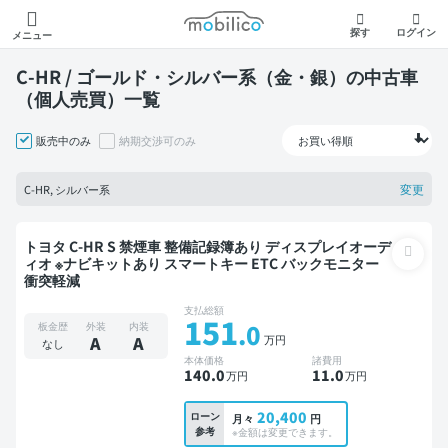
モビリコ
探す
ログイン
メニュー
C-HR / ゴールド・シルバー系（金・銀）の中古車
（個人売買）一覧
販売中のみ
納期交渉可のみ
変更
C-HR, シルバー系
トヨタ C-HR S 禁煙車 整備記録簿あり ディスプレイオーデ
ィオ ※ナビキットあり スマートキー ETC バックモニター
衝突軽減
支払総額
151
.0
板金歴
外装
内装
万円
A
A
なし
本体価格
諸費用
140
.0
11
.0
万円
万円
20,400
ローン
月々
円
参考
※金額は変更できます。