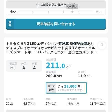
中古車販売店の価格との比較
やや高い
無
現車確認を問い合わせる
料
トヨタ C-HR G LEDエディション 禁煙車 整備記録簿あり
ディスプレイオーディオ ※ナビキットあり TV オートクル
ーズ スマートキー ETC バックモニター 全方位カメラ ドラ
イブレコーダー 社外アルミ
支払総額
211
.0
板金歴
外装
内装
万円
A
A
なし
本体価格
諸費用
200
.0
11
.0
万円
万円
28,400
ローン
月々
円
参考
※金額は変更できます。
年式
走行距離
車検
出品地域
納期の目安
2018
4.8万km
27年1月
神奈川県
11月〜12月