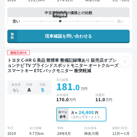
中古車販売店の価格との比較
平均相場
無
現車確認を問い合わせる
料
価格交渉OK
トヨタ C-HR G 美品 禁煙車 整備記録簿あり 販売店オプシ
ョンナビ TV ブラインドスポットモニター オートクルーズ
スマートキー ETC バックモニター 衝突軽減
支払総額
181
.0
板金歴
外装
内装
万円
A
S
なし
本体価格
諸費用
170
.0
11
.0
万円
万円
24,400
ローン
月々
円
参考
※金額は変更できます。
年式
走行距離
車検
出品地域
納期の目安
2019
9.7万km
28年8月
神奈川県
12月〜1月