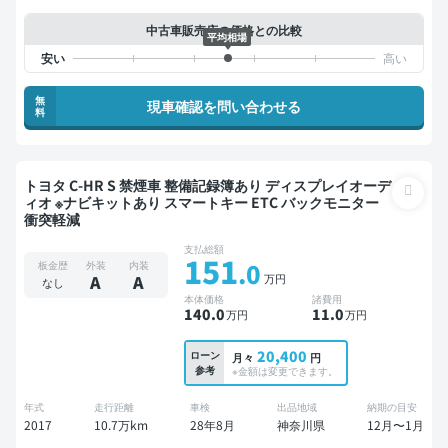
中古車販売店の価格との比較
平均相場
無
現車確認を問い合わせる
料
トヨタ C-HR S 禁煙車 整備記録簿あり ディスプレイオーデ
ィオ ※ナビキットあり スマートキー ETC バックモニター
衝突軽減
支払総額
151
.0
板金歴
外装
内装
万円
A
A
なし
本体価格
諸費用
140
.0
11
.0
万円
万円
20,400
ローン
月々
円
参考
※金額は変更できます。
年式
走行距離
車検
出品地域
納期の目安
2017
10.7万km
28年8月
神奈川県
12月〜1月