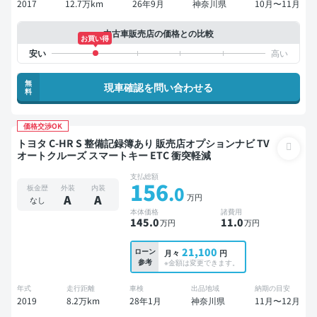
2017
12.7万km
26年9月
神奈川県
10月〜11月
中古車販売店の価格との比較
お買い得
無
現車確認を問い合わせる
料
価格交渉OK
トヨタ C-HR S 整備記録簿あり 販売店オプションナビ TV
オートクルーズ スマートキー ETC 衝突軽減
支払総額
156
.0
板金歴
外装
内装
万円
A
A
なし
本体価格
諸費用
145
.0
11
.0
万円
万円
21,100
ローン
月々
円
参考
※金額は変更できます。
年式
走行距離
車検
出品地域
納期の目安
2019
8.2万km
28年1月
神奈川県
11月〜12月