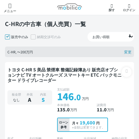
モビリコ
探す
ログイン
メニュー
C-HRの中古車（個人売買）一覧
販売中のみ
納期交渉可のみ
変更
C-HR, 〜200万円
トヨタ C-HR S 美品 禁煙車 整備記録簿あり 販売店オプシ
ョンナビ TV オートクルーズ スマートキー ETC バックモニ
ター ドライブレコーダー
支払総額
146
.0
板金歴
外装
内装
万円
A
S
なし
本体価格
諸費用
135
.0
11
.0
万円
万円
19,600
ローン
月々
円
参考
※金額は変更できます。
年式
走行距離
車検
出品地域
納期の目安