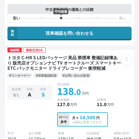
中古車販売店の価格との比較
平均相場
無
現車確認を問い合わせる
料
短納期
価格交渉OK
トヨタ C-HR S LEDパッケージ 美品 禁煙車 整備記録簿あ
り 販売店オプションナビ TV オートクルーズ スマートキー
ETC バックモニター ドライブレコーダー 衝突軽減
#ワンオーナー
#現車確認歓迎
#お問い合わせ歓迎
支払総額
138
.0
板金歴
外装
内装
万円
A
S
なし
本体価格
諸費用
127
.0
11
.0
万円
万円
18,500
ローン
月々
円
参考
※金額は変更できます。
年式
走行距離
車検
出品地域
納期の目安
2018
13.2万km
27年12月
神奈川県
9月〜10月