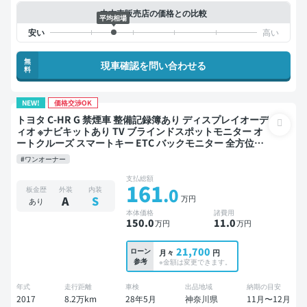
中古車販売店の価格との比較
平均相場
無
現車確認を問い合わせる
料
NEW!
価格交渉OK
トヨタ C-HR G 禁煙車 整備記録簿あり ディスプレイオーデ
ィオ ※ナビキットあり TV ブラインドスポットモニター オ
ートクルーズ スマートキー ETC バックモニター 全方位カ
メラ ドライブレコーダー フルエアロ 衝突軽減
#ワンオーナー
支払総額
161
.0
板金歴
外装
内装
万円
A
S
あり
本体価格
諸費用
150
.0
11
.0
万円
万円
21,700
ローン
月々
円
参考
※金額は変更できます。
年式
走行距離
車検
出品地域
納期の目安
2017
8.2万km
28年5月
神奈川県
11月〜12月