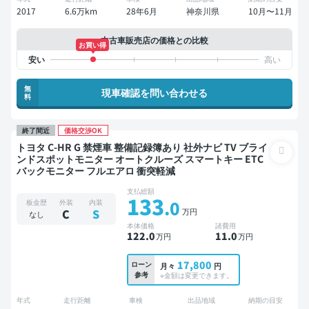
2017
6.6万km
28年6月
神奈川県
10月〜11月
中古車販売店の価格との比較
お買い得
無
現車確認を問い合わせる
料
終了間近
価格交渉OK
トヨタ C-HR G 禁煙車 整備記録簿あり 社外ナビ TV ブライ
ンドスポットモニター オートクルーズ スマートキー ETC
バックモニター フルエアロ 衝突軽減
支払総額
133
.0
板金歴
外装
内装
万円
C
S
なし
本体価格
諸費用
122
.0
11
.0
万円
万円
17,800
ローン
月々
円
参考
※金額は変更できます。
年式
走行距離
車検
出品地域
納期の目安