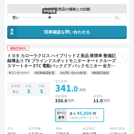
中古車販売店の価格との比較
平均相場
無
現車確認を問い合わせる
料
価格交渉OK
トヨタ カローラクロス ハイブリッド Z 美品 禁煙車 整備記
録簿あり TV ブラインドスポットモニター オートクルーズ
スマートキー ETC 電動バックドア バックモニター 全方位
カメラ ドライブレコーダー 衝突軽減
#ワンオーナー
#現車確認歓迎
#お問い合わせ歓迎
#納期応相談
支払総額
341
.0
板金歴
外装
内装
万円
S
S
なし
本体価格
諸費用
330
.0
11
.0
万円
万円
45,800
ローン
月々
円
参考
※金額は変更できます。
年式
走行距離
車検
出品地域
納期の目安
2024
0.9万km
27年6月
神奈川県
12月〜1月