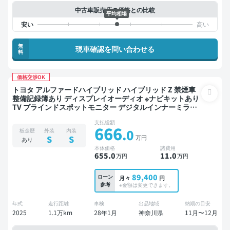
中古車販売店の価格との比較
平均相場
無
現車確認を問い合わせる
料
価格交渉OK
トヨタ アルファードハイブリッド ハイブリッド Z 禁煙車
整備記録簿あり ディスプレイオーディオ ※ナビキットあり
TV ブラインドスポットモニター デジタルインナーミラー
オートクルーズ 3列シート スマートキー ETC サンルーフ
支払総額
電動バックドア バックモニター 全方位カメラ 衝突軽減 7
666
.0
板金歴
外装
内装
人乗り
万円
S
S
あり
本体価格
諸費用
655
.0
11
.0
万円
万円
89,400
ローン
月々
円
参考
※金額は変更できます。
年式
走行距離
車検
出品地域
納期の目安
2025
1.1万km
28年1月
神奈川県
11月〜12月