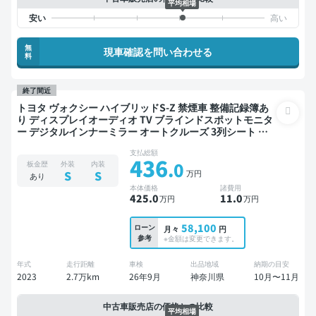
平均相場
無
現車確認を問い合わせる
料
終了間近
トヨタ ヴォクシー ハイブリッドS-Z 禁煙車 整備記録簿あ
り ディスプレイオーディオ TV ブラインドスポットモニタ
ー デジタルインナーミラー オートクルーズ 3列シート ス
マートキー ETC 電動バックドア バックモニター ドライブ
支払総額
レコーダー 衝突軽減 両側電動スライドドア 7人乗り
436
.0
板金歴
外装
内装
万円
S
S
あり
本体価格
諸費用
425
.0
11
.0
万円
万円
58,100
ローン
月々
円
参考
※金額は変更できます。
年式
走行距離
車検
出品地域
納期の目安
2023
2.7万km
26年9月
神奈川県
10月〜11月
中古車販売店の価格との比較
平均相場