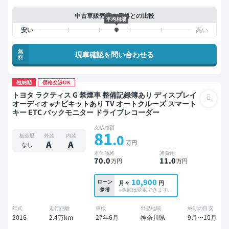
中古車販売店の価格との比較
平均相場
無
現車確認を問い合わせる
料
短納期
価格交渉OK
トヨタ ラクティス G 禁煙車 整備記録簿あり ディスプレイ
オーディオ ※ナビキットあり TV オートクルーズ スマート
キー ETC バックモニター ドライブレコーダー
支払総額
81
.0
板金歴
外装
内装
万円
A
A
なし
本体価格
諸費用
70
.0
11
.0
万円
万円
10,900
ローン
月々
円
参考
※金額は変更できます。
年式
走行距離
車検
出品地域
納期の目安
2016
2.4万km
27年6月
神奈川県
9月〜10月