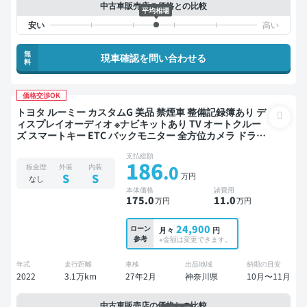
中古車販売店の価格との比較
平均相場
無
現車確認を問い合わせる
料
価格交渉OK
トヨタ ルーミー カスタムG 美品 禁煙車 整備記録簿あり デ
ィスプレイオーディオ ※ナビキットあり TV オートクルー
ズ スマートキー ETC バックモニター 全方位カメラ ドライ
ブレコーダー 社外アルミ フルエアロ リフトアップ 衝突軽
支払総額
減 両側電動スライドドア
186
.0
板金歴
外装
内装
万円
S
S
なし
本体価格
諸費用
175
.0
11
.0
万円
万円
24,900
ローン
月々
円
参考
※金額は変更できます。
年式
走行距離
車検
出品地域
納期の目安
2022
3.1万km
27年2月
神奈川県
10月〜11月
中古車販売店の価格との比較