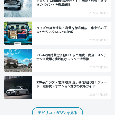
トヨタ T-Connect完全ガイド：機能・料金・選び
方のポイントを徹底解説
2026年7月21日
ライズの荷室寸法・容量を徹底解説！車中泊の工
夫やヤリスクロスとの比較
2026年7月21日
RAV4の維持費は月額いくら？燃費・税金・メンテ
ナンス費用と実践的なレジャー活用術
2026年7月21日
220系クラウン 前期 後期 違いを徹底比較！グレー
ド・維持費・オプション選びの攻略ガイド
2026年7月21日
モビリコマガジンを見る