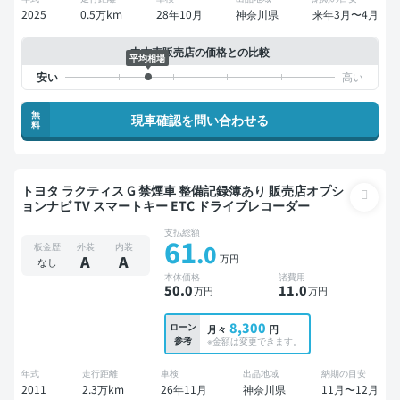
2025
0.5万km
28年10月
神奈川県
来年3月〜4月
中古車販売店の価格との比較
平均相場
無
現車確認を問い合わせる
料
トヨタ ラクティス G 禁煙車 整備記録簿あり 販売店オプシ
ョンナビ TV スマートキー ETC ドライブレコーダー
支払総額
61
.0
板金歴
外装
内装
万円
A
A
なし
本体価格
諸費用
50
.0
11
.0
万円
万円
8,300
ローン
月々
円
参考
※金額は変更できます。
年式
走行距離
車検
出品地域
納期の目安
2011
2.3万km
26年11月
神奈川県
11月〜12月