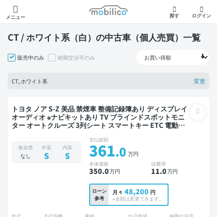
モビリコ
探す
ログイン
メニュー
CT / ホワイト系（白）の中古車（個人売買）一覧
販売中のみ
納期交渉可のみ
変更
CT, ホワイト系
トヨタ ノア S-Z 美品 禁煙車 整備記録簿あり ディスプレイ
オーディオ ※ナビキットあり TV ブラインドスポットモニ
ター オートクルーズ 3列シート スマートキー ETC 電動バ
ックドア バックモニター ドライブレコーダー 衝突軽減 両
支払総額
側電動スライドドア 7人乗り
361
.0
板金歴
外装
内装
万円
S
S
なし
本体価格
諸費用
350
.0
11
.0
万円
万円
48,200
ローン
月々
円
参考
※金額は変更できます。
年式
走行距離
車検
出品地域
納期の目安