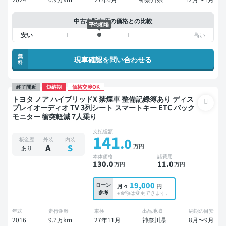
中古車販売店の価格との比較
平均相場
無
現車確認を問い合わせる
料
終了間近
短納期
価格交渉OK
トヨタ ノア ハイブリッドX 禁煙車 整備記録簿あり ディス
プレイオーディオ TV 3列シート スマートキー ETC バック
モニター 衝突軽減 7人乗り
支払総額
141
.0
板金歴
外装
内装
万円
A
S
あり
本体価格
諸費用
130
.0
11
.0
万円
万円
19,000
ローン
月々
円
参考
※金額は変更できます。
年式
走行距離
車検
出品地域
納期の目安
2016
9.7万km
27年11月
神奈川県
8月〜9月