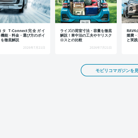
タ T-Connect完全ガイ
ライズの荷室寸法・容量を徹底
RAV
：機能・料金・選び方のポイ
解説！車中泊の工夫やヤリスク
燃費・
トを徹底解説
ロスとの比較
と実践
2026年7月21日
2026年7月21日
モビリコマガジンを