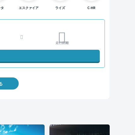
ンタ
エスクァイア
ライズ
C-HR
走行距離
る