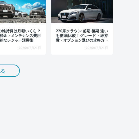
4の維持費は月額いくら？
220系クラウン 前期 後期 違い
税金・メンテナンス費用
を徹底比較！グレード・維持
的なレジャー活用術
費・オプション選びの攻略ガイ
ド
2026年7月21日
2026年7月21日
見る