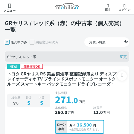
モビリコ
探す
ログイン
メニュー
GRヤリス / レッド系（赤）の中古車（個人売買）
一覧
販売中のみ
納期交渉可のみ
変更
GRヤリス, レッド系
NEW!
価格交渉OK
トヨタ GRヤリス RS 美品 禁煙車 整備記録簿あり ディスプ
レイオーディオ TV ブラインドスポットモニター オートク
ルーズ スマートキー バックモニター ドライブレコーダー
衝突軽減
支払総額
271
.0
板金歴
外装
内装
万円
S
S
なし
本体価格
諸費用
260
.0
11
.0
万円
万円
36,500
ローン
月々
円
参考
※金額は変更できます。