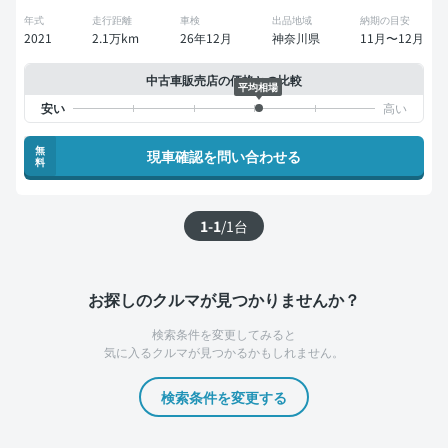
年式
走行距離
車検
出品地域
納期の目安
2021
2.1万km
26年12月
神奈川県
11月〜12月
中古車販売店の価格との比較
平均相場
無
現車確認を問い合わせる
料
1-1
/
1
台
お探しのクルマが見つかりませんか？
検索条件を変更してみると
気に入るクルマが見つかるかもしれません。
検索条件を変更する