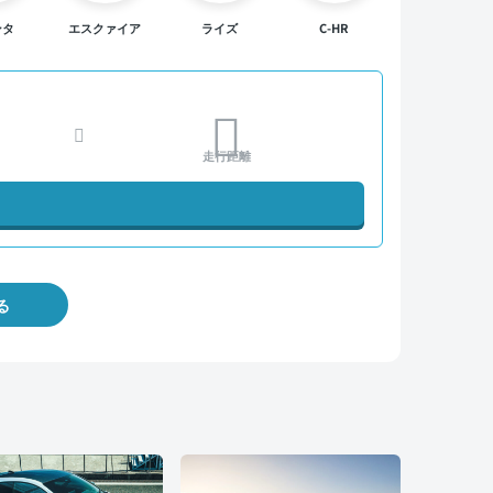
ンタ
エスクァイア
ライズ
C-HR
走行距離
る