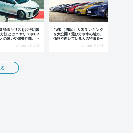
GRMNヤリスをお得に購
4WD（四駆）人気ランキング
方法とは？ヤリスやGR
を大公開！選び方や車の魅力、
との違いや燃費性能、中
価格や向いている人の特徴を紹
格まで解説
介
2023年11月28日
2023年7月23日
見る