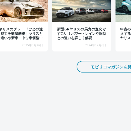
Rヤリスのグレードごとの違
新型GRヤリスの馬力の進化が
中古の
・魅力を徹底解説｜ヤリスと
すごい！パワートレインや旧型
入する
と違いや新車・中古車価格ま
との違いを詳しく解説
ヤリス
紹介
古車価
2025年3月26日
2024年12月6日
モビリコマガジンを