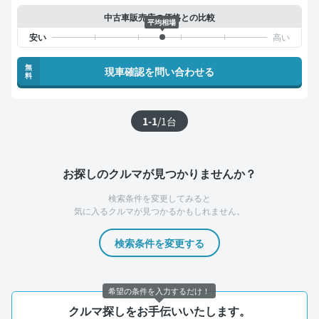
中古車販売店の価格との比較
平均相場
無
現車確認を問い合わせる
料
1-1
/
1
台
お探しのクルマが見つかりませんか？
検索条件を変更してみると
気に入るクルマが見つかるかもしれません。
検索条件を変更する
希望の条件を入力するだけ！
クルマ探しをお手伝いいたします。