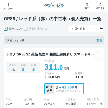
モビリコ
探す
ログイン
メニュー
GR86 / レッド系（赤）の中古車（個人売買）一覧
販売中のみ
納期交渉可のみ
変更
GR86, レッド系
トヨタ GR86 SZ 美品 禁煙車 整備記録簿あり スマートキー
支払総額
311
.0
板金歴
外装
内装
万円
S
S
なし
本体価格
諸費用
300
.0
11
.0
万円
万円
41,900
ローン
月々
円
参考
※金額は変更できます。
年式
走行距離
車検
出品地域
納期の目安
2024
2.3万km
27年5月
神奈川県
11月〜12月