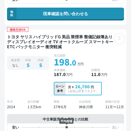
無
現車確認を問い合わせる
料
価格交渉OK
トヨタ ヤリス ハイブリッドG 美品 禁煙車 整備記録簿あり
ディスプレイオーディオ TV オートクルーズ スマートキー
ETC バックモニター 衝突軽減
支払総額
198
.0
板金歴
外装
内装
万円
S
S
なし
本体価格
諸費用
187
.0
11
.0
万円
万円
26,700
ローン
月々
円
参考
※金額は変更できます。
年式
走行距離
車検
出品地域
納期の目安
2024
1.5万km
27年6月
神奈川県
11月〜12月
中古車販売店の価格との比較
平均相場