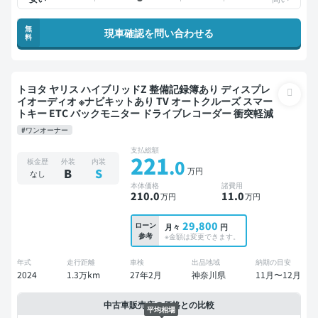
無
現車確認を問い合わせる
料
トヨタ ヤリス ハイブリッドZ 整備記録簿あり ディスプレ
イオーディオ ※ナビキットあり TV オートクルーズ スマー
トキー ETC バックモニター ドライブレコーダー 衝突軽減
#ワンオーナー
支払総額
221
.0
板金歴
外装
内装
万円
B
S
なし
本体価格
諸費用
210
.0
11
.0
万円
万円
29,800
ローン
月々
円
参考
※金額は変更できます。
年式
走行距離
車検
出品地域
納期の目安
2024
1.3万km
27年2月
神奈川県
11月〜12月
中古車販売店の価格との比較
平均相場