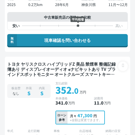
2025
0.2万km
28年6月
神奈川県
11月〜12月
中古車販売店の価格との比較
平均相場
無
現車確認を問い合わせる
料
トヨタ ヤリスクロス ハイブリッドZ 美品 禁煙車 整備記録
簿あり ディスプレイオーディオ ※ナビキットあり TV ブラ
インドスポットモニター オートクルーズ スマートキー
ETC 電動バックドア バックモニター 全方位カメラ ドライ
支払総額
ブレコーダー 衝突軽減
352
.0
板金歴
外装
内装
万円
S
S
なし
本体価格
諸費用
341
.0
11
.0
万円
万円
47,300
ローン
月々
円
参考
※金額は変更できます。
年式
走行距離
車検
出品地域
納期の目安