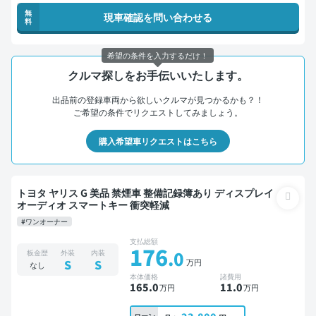
無
現車確認を問い合わせる
料
希望の条件を入力するだけ！
クルマ探しをお手伝いいたします。
出品前の登録車両から欲しいクルマが見つかるかも？！
ご希望の条件でリクエストしてみましょう。
購入希望車リクエストはこちら
トヨタ ヤリス G 美品 禁煙車 整備記録簿あり ディスプレイ
オーディオ スマートキー 衝突軽減
#ワンオーナー
支払総額
176
.0
板金歴
外装
内装
万円
S
S
なし
本体価格
諸費用
165
.0
11
.0
万円
万円
ローン