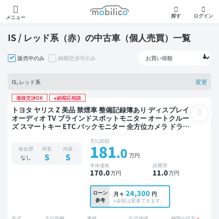
モビリコ
探す
ログイン
メニュー
IS / レッド系（赤）の中古車（個人売買）一覧
販売中のみ
納期交渉可のみ
変更
IS, レッド系
価格交渉OK
※納期応相談
トヨタ ヤリス Z 美品 禁煙車 整備記録簿あり ディスプレイ
オーディオ TV ブラインドスポットモニター オートクルー
ズ スマートキー ETC バックモニター 全方位カメラ ドライ
ブレコーダー 衝突軽減
支払総額
181
.0
板金歴
外装
内装
万円
S
S
なし
本体価格
諸費用
170
.0
11
.0
万円
万円
24,300
ローン
月々
円
参考
※金額は変更できます。
年式
走行距離
車検
出品地域
納期の目安
※