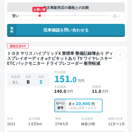
中古車販売店の価格との比較
お買い得
無
現車確認を問い合わせる
料
価格交渉OK
トヨタ ヤリス ハイブリッドX 禁煙車 整備記録簿あり ディ
スプレイオーディオ ※ナビキットあり TV ワイヤレスキー
ETC バックモニター ドライブレコーダー 衝突軽減
支払総額
151
.0
板金歴
外装
内装
万円
B
S
なし
本体価格
諸費用
140
.0
11
.0
万円
万円
20,400
ローン
月々
円
参考
※金額は変更できます。
年式
走行距離
車検
出品地域
納期の目安
2022
2.9万km
27年5月
神奈川県
12月〜1月