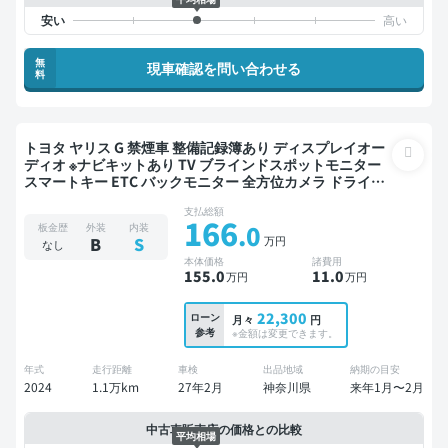
無
現車確認を問い合わせる
料
トヨタ ヤリス G 禁煙車 整備記録簿あり ディスプレイオー
ディオ ※ナビキットあり TV ブラインドスポットモニター
スマートキー ETC バックモニター 全方位カメラ ドライブ
レコーダー 衝突軽減
支払総額
166
.0
板金歴
外装
内装
万円
B
S
なし
本体価格
諸費用
155
.0
11
.0
万円
万円
22,300
ローン
月々
円
参考
※金額は変更できます。
年式
走行距離
車検
出品地域
納期の目安
2024
1.1万km
27年2月
神奈川県
来年1月〜2月
中古車販売店の価格との比較
平均相場