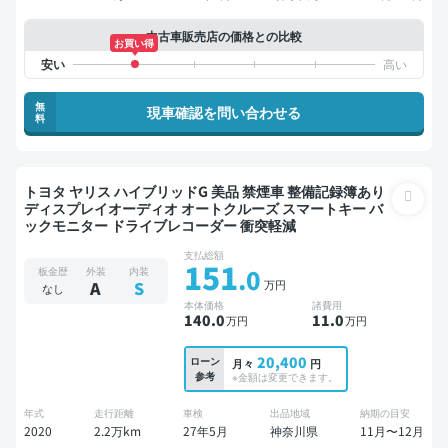
中古車販売店の価格との比較
お買い得
無
現車確認を問い合わせる
料
トヨタ ヤリス ハイブリッドG 美品 禁煙車 整備記録簿あり
ディスプレイオーディオ オートクルーズ スマートキー バ
ックモニター ドライブレコーダー 衝突軽減
支払総額
151
.0
板金歴
外装
内装
万円
A
S
なし
本体価格
諸費用
140
.0
11
.0
万円
万円
20,400
ローン
月々
円
参考
※金額は変更できます。
年式
走行距離
車検
出品地域
納期の目安
2020
2.2万km
27年5月
神奈川県
11月〜12月