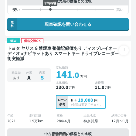
中古車販売店の価格との比較
平均相場
無
現車確認を問い合わせる
料
NEW!
価格交渉OK
トヨタ ヤリス G 禁煙車 整備記録簿あり ディスプレイオー
ディオ ※ナビキットあり スマートキー ドライブレコーダー
衝突軽減
支払総額
141
.0
板金歴
外装
内装
万円
A
S
あり
本体価格
諸費用
130
.0
11
.0
万円
万円
19,000
ローン
月々
円
参考
※金額は変更できます。
年式
走行距離
車検
出品地域
納期の目安
2021
1.9万km
28年4月
神奈川県
12月〜1月
中古車販売店の価格との比較
平均相場