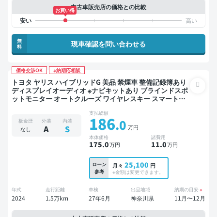
中古車販売店の価格との比較
お買い得
無
現車確認を問い合わせる
料
価格交渉OK
※納期応相談
トヨタ ヤリス ハイブリッドG 美品 禁煙車 整備記録簿あり
ディスプレイオーディオ ※ナビキットあり ブラインドスポ
ットモニター オートクルーズ ワイヤレスキー スマートキ
ー ETC バックモニター 全方位カメラ ドライブレコーダー
支払総額
衝突軽減
186
.0
板金歴
外装
内装
万円
A
S
なし
本体価格
諸費用
175
.0
11
.0
万円
万円
25,100
ローン
月々
円
参考
※金額は変更できます。
年式
走行距離
車検
出品地域
納期の目安
※
2024
1.5万km
27年6月
神奈川県
11月〜12月