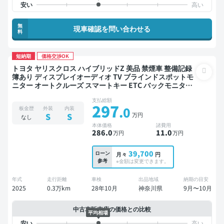
無
現車確認を問い合わせる
料
短納期
価格交渉OK
トヨタ ヤリスクロス ハイブリッドZ 美品 禁煙車 整備記録
簿あり ディスプレイオーディオ TV ブラインドスポットモ
ニター オートクルーズ スマートキー ETC バックモニター
全方位カメラ 衝突軽減
支払総額
297
.0
板金歴
外装
内装
万円
S
S
なし
本体価格
諸費用
286
.0
11
.0
万円
万円
39,700
ローン
月々
円
参考
※金額は変更できます。
年式
走行距離
車検
出品地域
納期の目安
2025
0.3万km
28年10月
神奈川県
9月〜10月
中古車販売店の価格との比較
平均相場