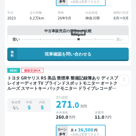
参考
※金額は変更できます。
年式
走行距離
車検
出品地域
納期の目安
2023
6.2万km
26年9月
神奈川県
8月〜9月
中古車販売店の価格との比較
平均相場
無
現車確認を問い合わせる
料
NEW!
価格交渉OK
トヨタ GRヤリス RS 美品 禁煙車 整備記録簿あり ディスプ
レイオーディオ TV ブラインドスポットモニター オートク
ルーズ スマートキー バックモニター ドライブレコーダー
衝突軽減
支払総額
271
.0
板金歴
外装
内装
万円
S
S
なし
本体価格
諸費用
260
.0
11
.0
万円
万円
36,500
ローン
月々
円
参考
※金額は変更できます。