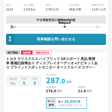
年式
走行距離
車検
出品地域
納期の目安
2024
2.0万km
27年11月
神奈川県
12月〜1月
中古車販売店の価格との比較
平均相場
無
現車確認を問い合わせる
料
終了間近
短納期
価格交渉OK
トヨタ ヤリスクロス ハイブリッド GRスポーツ 美品 禁煙
車 整備記録簿あり ディスプレイオーディオ ※ナビキットあ
り ブラインドスポットモニター オートクルーズ スマート
キー ETC バックモニター 全方位カメラ ドライブレコーダ
支払総額
ー 衝突軽減
287
.0
板金歴
外装
内装
万円
S
S
なし
本体価格
諸費用
276
.0
11
.0
万円
万円
38,400
ローン
月々
円
参考
※金額は変更できます。