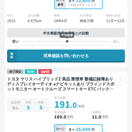
23,800
月々
円
参考
※金額は変更できます。
年式
走行距離
車検
出品地域
納期の目安
2023
0.4万km
28年6月
神奈川県
11月〜12月
中古車販売店の価格との比較
平均相場
無
現車確認を問い合わせる
料
終了間近
NEW!
短納期
トヨタ ヤリス ハイブリッドZ 美品 禁煙車 整備記録簿あり
ディスプレイオーディオ ※ナビキットあり ブラインドスポ
ットモニター オートクルーズ スマートキー ETC バックモ
ニター ドライブレコーダー 衝突軽減
支払総額
191
.0
板金歴
外装
内装
万円
S
S
なし
本体価格
諸費用
180
.0
11
.0
万円
万円
25,600
ローン
月々
円