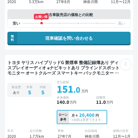
2020
5.3万km
27年8月
神奈川県
11月〜12月
中古車販売店の価格との比較
お買い得
無
現車確認を問い合わせる
料
トヨタ ヤリス ハイブリッドG 禁煙車 整備記録簿あり ディ
スプレイオーディオ ※ナビキットあり ブラインドスポット
モニター オートクルーズ スマートキー バックモニター 全
方位カメラ ドライブレコーダー 衝突軽減
支払総額
151
.0
板金歴
外装
内装
万円
S
S
あり
本体価格
諸費用
140
.0
11
.0
万円
万円
20,400
ローン
月々
円
参考
※金額は変更できます。
年式
走行距離
車検
出品地域
納期の目安
2020
1.7万km
27年7月
神奈川県
12月〜1月