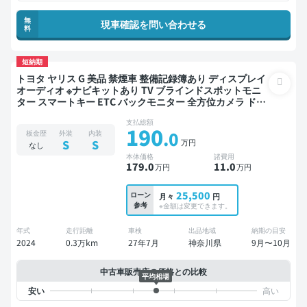
無
現車確認を問い合わせる
料
短納期
トヨタ ヤリス G 美品 禁煙車 整備記録簿あり ディスプレイ
オーディオ ※ナビキットあり TV ブラインドスポットモニ
ター スマートキー ETC バックモニター 全方位カメラ ドラ
イブレコーダー 衝突軽減
支払総額
190
.0
板金歴
外装
内装
万円
S
S
なし
本体価格
諸費用
179
.0
11
.0
万円
万円
25,500
ローン
月々
円
参考
※金額は変更できます。
年式
走行距離
車検
出品地域
納期の目安
2024
0.3万km
27年7月
神奈川県
9月〜10月
中古車販売店の価格との比較
平均相場