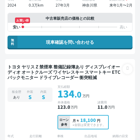
2024
0.3万km
27年3月
神奈川県
来年1月〜2月
中古車販売店の価格との比較
お買い得
無
現車確認を問い合わせる
料
トヨタ ヤリス Z 禁煙車 整備記録簿あり ディスプレイオー
ディオ オートクルーズ ワイヤレスキー スマートキー ETC
バックモニター ドライブレコーダー 衝突軽減
支払総額
134
.0
板金歴
外装
内装
万円
S
S
あり
本体価格
諸費用
123
.0
11
.0
万円
万円
18,100
ローン
月々
円
参考
※金額は変更できます。
年式
走行距離
車検
出品地域
納期の目安