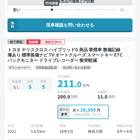
中古車販売店の価格との比較
平均相場
無
現車確認を問い合わせる
料
終了間近
短納期
価格交渉OK
トヨタ ヤリスクロス ハイブリッドG 美品 禁煙車 整備記録
簿あり 標準装備ナビ TV オートクルーズ スマートキー ETC
バックモニター ドライブレコーダー 衝突軽減
#ワンオーナー
#現車確認歓迎
#お問い合わせ歓迎
支払総額
211
.0
板金歴
外装
内装
万円
S
S
なし
本体価格
諸費用
200
.0
11
.0
万円
万円
28,300
ローン
月々
円
参考
※金額は変更できます。
年式
走行距離
車検
出品地域
納期の目安
2021
3.6万km
28年5月
神奈川県
8月〜9月