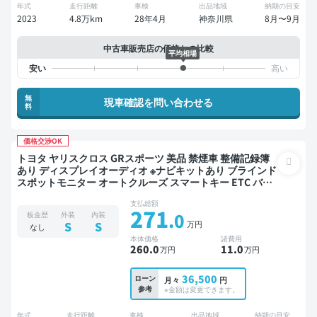
年式
走行距離
車検
出品地域
納期の目安
2023
4.8万km
28年4月
神奈川県
8月〜9月
中古車販売店の価格との比較
平均相場
無
現車確認を問い合わせる
料
価格交渉OK
トヨタ ヤリスクロス GRスポーツ 美品 禁煙車 整備記録簿
あり ディスプレイオーディオ ※ナビキットあり ブラインド
スポットモニター オートクルーズ スマートキー ETC バッ
クモニター 全方位カメラ ドライブレコーダー 衝突軽減
支払総額
271
.0
板金歴
外装
内装
万円
S
S
なし
本体価格
諸費用
260
.0
11
.0
万円
万円
36,500
ローン
月々
円
参考
※金額は変更できます。
年式
走行距離
車検
出品地域
納期の目安