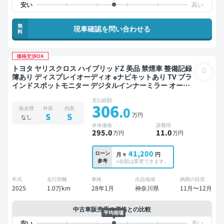
無
現車確認を問い合わせる
料
価格交渉OK
トヨタ ヤリスクロス ハイブリッドZ 美品 禁煙車 整備記録
簿あり ディスプレイオーディオ ※ナビキットあり TV ブラ
インドスポットモニター デジタルインナーミラー オート
クルーズ スマートキー ETC 電動バックドア バックモニタ
支払総額
ー 全方位カメラ ドライブレコーダー 衝突軽減
306
.0
板金歴
外装
内装
万円
S
S
なし
本体価格
諸費用
295
.0
11
.0
万円
万円
41,200
ローン
月々
円
参考
※金額は変更できます。
年式
走行距離
車検
出品地域
納期の目安
2025
1.0万km
28年1月
神奈川県
11月〜12月
中古車販売店の価格との比較
平均相場