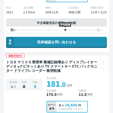
年式
走行距離
車検
出品地域
納期の目安
2021
2.1万km
26年12月
神奈川県
11月〜12月
中古車販売店の価格との比較
平均相場
無
現車確認を問い合わせる
料
価格交渉OK
トヨタ ヤリス G 禁煙車 整備記録簿あり ディスプレイオー
ディオ ※ナビキットあり TV スマートキー ETC バックモニ
ター ドライブレコーダー 衝突軽減
支払総額
181
.0
板金歴
外装
内装
万円
A
S
あり
本体価格
諸費用
170
.0
11
.0
万円
万円
24,400
ローン
月々
円
参考
※金額は変更できます。