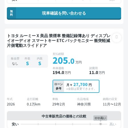
無
現車確認を問い合わせる
料
トヨタ ルーミー X 美品 禁煙車 整備記録簿あり ディスプレ
イオーディオ スマートキー ETC バックモニター 衝突軽減
片側電動スライドドア
支払総額
205
.0
板金歴
外装
内装
万円
S
S
なし
本体価格
諸費用
194
.0
11
.0
万円
万円
27,700
ローン
月々
円
参考
※金額は変更できます。
年式
走行距離
車検
出品地域
納期の目安
2026
0.1万km
29年2月
神奈川県
11月〜12月
中古車販売店の価格との比較
やや高い