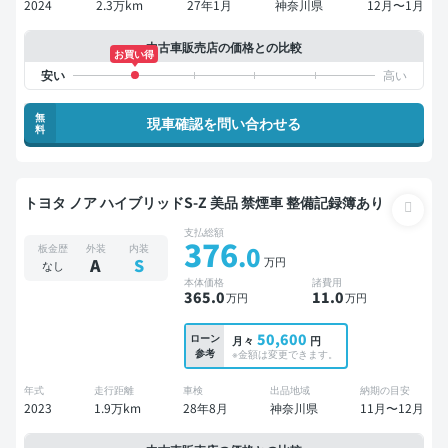
2024
2.3万km
27年1月
神奈川県
12月〜1月
中古車販売店の価格との比較
お買い得
無
現車確認を問い合わせる
料
トヨタ ノア ハイブリッドS-Z 美品 禁煙車 整備記録簿あり
支払総額
376
.0
板金歴
外装
内装
万円
A
S
なし
本体価格
諸費用
365
.0
11
.0
万円
万円
50,600
ローン
月々
円
参考
※金額は変更できます。
年式
走行距離
車検
出品地域
納期の目安
2023
1.9万km
28年8月
神奈川県
11月〜12月