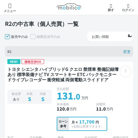
モビリコ
探す
ログイン
メニュー
R2の中古車（個人売買）一覧
販売中のみ
納期交渉可のみ
変更
R2
NEW!
価格交渉OK
トヨタ シエンタ ハイブリッドG クエロ 禁煙車 整備記録簿
あり 標準装備ナビ TV スマートキー ETC バックモニター
ドライブレコーダー 衝突軽減 両側電動スライドドア
支払総額
131
.0
板金歴
外装
内装
万円
S
S
あり
本体価格
諸費用
120
.0
11
.0
万円
万円
17,700
ローン
月々
円
参考
※金額は変更できます。
年式
走行距離
車検
出品地域
納期の目安