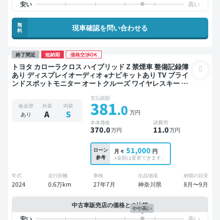
無
現車確認を問い合わせる
料
終了間近
短納期
価格交渉OK
トヨタ カローラクロス ハイブリッド Z 禁煙車 整備記録簿
あり ディスプレイオーディオ ※ナビキットあり TV ブライ
ンドスポットモニター オートクルーズ ワイヤレスキー ス
マートキー ETC 電動バックドア バックモニター 全方位カ
支払総額
メラ ドライブレコーダー 衝突軽減
381
.0
板金歴
外装
内装
万円
A
S
あり
本体価格
諸費用
370
.0
11
.0
万円
万円
51,000
ローン
月々
円
参考
※金額は変更できます。
年式
走行距離
車検
出品地域
納期の目安
2024
0.6万km
27年7月
神奈川県
8月〜9月
中古車販売店の価格との比較
やや高い