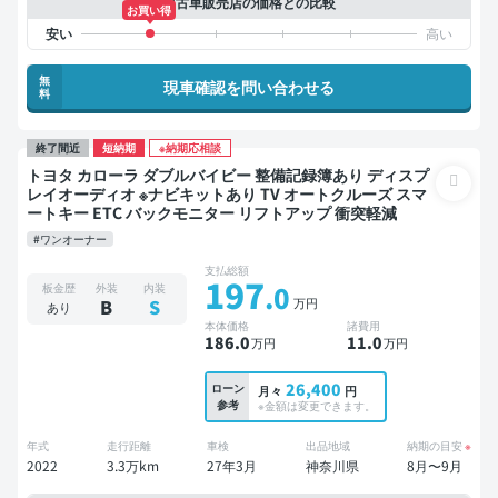
中古車販売店の価格との比較
お買い得
無
現車確認を問い合わせる
料
終了間近
短納期
※納期応相談
トヨタ カローラ ダブルバイビー 整備記録簿あり ディスプ
レイオーディオ ※ナビキットあり TV オートクルーズ スマ
ートキー ETC バックモニター リフトアップ 衝突軽減
#ワンオーナー
支払総額
197
.0
板金歴
外装
内装
万円
B
S
あり
本体価格
諸費用
186
.0
11
.0
万円
万円
26,400
ローン
月々
円
参考
※金額は変更できます。
年式
走行距離
車検
出品地域
納期の目安
※
2022
3.3万km
27年3月
神奈川県
8月〜9月