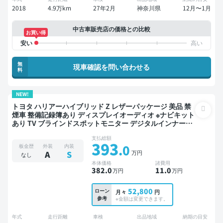
2018
4.9万km
27年2月
神奈川県
12月〜1月
中古車販売店の価格との比較
お買い得
無
現車確認を問い合わせる
料
NEW!
トヨタ ハリアーハイブリッド Z レザーパッケージ 美品 禁
煙車 整備記録簿あり ディスプレイオーディオ ※ナビキット
あり TV ブラインドスポットモニター デジタルインナーミ
ラー オートクルーズ スマートキー ETC 電動バックドア バ
支払総額
ックモニター ドライブレコーダー 衝突軽減
393
.0
板金歴
外装
内装
万円
A
S
なし
本体価格
諸費用
382
.0
11
.0
万円
万円
52,800
ローン
月々
円
参考
※金額は変更できます。
年式
走行距離
車検
出品地域
納期の目安