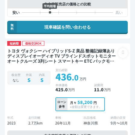
中古車販売店の価格との比較
平均相場
無
現車確認を問い合わせる
料
短納期
価格交渉OK
トヨタ ヴォクシー ハイブリッドS-Z 美品 整備記録簿あり
ディスプレイオーディオ TV ブラインドスポットモニター
オートクルーズ 3列シート スマートキー ETC バックモニ
ター ドライブレコーダー 社外アルミ 衝突軽減 両側電動ス
支払総額
ライドドア 7人乗り
436
.0
板金歴
外装
内装
万円
S
S
なし
本体価格
諸費用
425
.0
11
.0
万円
万円
58,200
ローン
月々
円
参考
※金額は変更できます。
年式
走行距離
車検
出品地域
納期の目安
2023
2.7万km
26年11月
神奈川県
9月〜10月