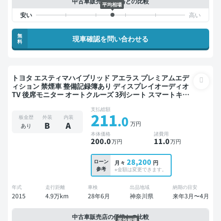
中古車販売店の価格との比較
平均相場
無
現車確認を問い合わせる
料
トヨタ エスティマハイブリッド アエラス プレミアムエデ
ィション 禁煙車 整備記録簿あり ディスプレイオーディオ
TV 後席モニター オートクルーズ 3列シート スマートキー
ETC 両側電動スライドドア 7人乗り
支払総額
211
.0
板金歴
外装
内装
万円
B
A
あり
本体価格
諸費用
200
.0
11
.0
万円
万円
28,200
ローン
月々
円
参考
※金額は変更できます。
年式
走行距離
車検
出品地域
納期の目安
2015
4.9万km
28年6月
神奈川県
来年3月〜4月
中古車販売店の価格との比較
平均相場