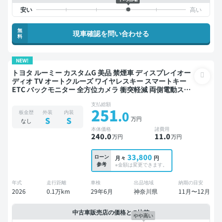
無
現車確認を問い合わせる
料
NEW!
トヨタ ルーミー カスタムG 美品 禁煙車 ディスプレイオー
ディオ TV オートクルーズ ワイヤレスキー スマートキー
ETC バックモニター 全方位カメラ 衝突軽減 両側電動スラ
イドドア
支払総額
251
.0
板金歴
外装
内装
万円
S
S
なし
本体価格
諸費用
240
.0
11
.0
万円
万円
33,800
ローン
月々
円
参考
※金額は変更できます。
年式
走行距離
車検
出品地域
納期の目安
2026
0.1万km
29年6月
神奈川県
11月〜12月
中古車販売店の価格との比較
やや高い