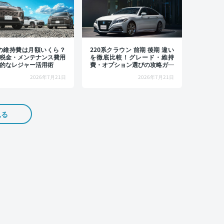
4の維持費は月額いくら？
220系クラウン 前期 後期 違い
税金・メンテナンス費用
を徹底比較！グレード・維持
的なレジャー活用術
費・オプション選びの攻略ガイ
ド
2026年7月21日
2026年7月21日
見る