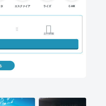
ンタ
エスクァイア
ライズ
C-HR
走行距離
る