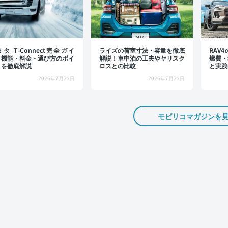
タ T-Connect完全ガイ
ライズの荷室寸法・容量を徹底
RAV
：機能・料金・選び方のポイ
解説！車中泊の工夫やヤリスク
燃費・
トを徹底解説
ロスとの比較
と実践
2026年7月21日
2026年7月21日
モビリコマガジンを