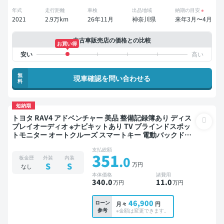
年式
走行距離
車検
出品地域
納期の目安
※
2021
2.9万km
26年11月
神奈川県
来年3月〜4月
中古車販売店の価格との比較
お買い得
無
現車確認を問い合わせる
料
短納期
トヨタ RAV4 アドベンチャー 美品 整備記録簿あり ディス
プレイオーディオ ※ナビキットあり TV ブラインドスポッ
トモニター オートクルーズ スマートキー 電動バックドア
バックモニター 全方位カメラ ドライブレコーダー 衝突軽
支払総額
減
351
.0
板金歴
外装
内装
万円
S
S
なし
本体価格
諸費用
340
.0
11
.0
万円
万円
46,900
ローン
月々
円
参考
※金額は変更できます。