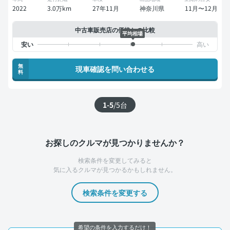
2022
3.0万km
27年11月
神奈川県
11月〜12月
中古車販売店の価格との比較
平均相場
無
現車確認を問い合わせる
料
1-5
/
5
台
お探しのクルマが見つかりませんか？
検索条件を変更してみると
気に入るクルマが見つかるかもしれません。
検索条件を変更する
希望の条件を入力するだけ！