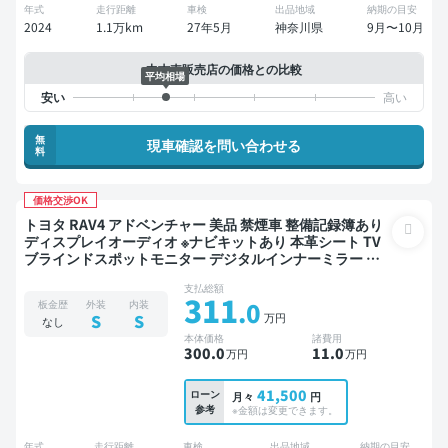
年式
走行距離
車検
出品地域
納期の目安
2024
1.1万km
27年5月
神奈川県
9月〜10月
中古車販売店の価格との比較
平均相場
無
現車確認を問い合わせる
料
価格交渉OK
トヨタ RAV4 アドベンチャー 美品 禁煙車 整備記録簿あり
ディスプレイオーディオ ※ナビキットあり 本革シート TV
ブラインドスポットモニター デジタルインナーミラー オ
ートクルーズ スマートキー ETC 電動バックドア バックモ
支払総額
ニター 全方位カメラ ドライブレコーダー 衝突軽減
311
.0
板金歴
外装
内装
万円
S
S
なし
本体価格
諸費用
300
.0
11
.0
万円
万円
41,500
ローン
月々
円
参考
※金額は変更できます。
年式
走行距離
車検
出品地域
納期の目安