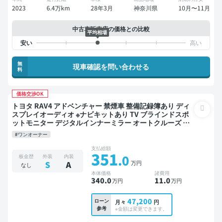
2023
6.4万km
28年3月
神奈川県
10月〜11月
中古車販売店の価格との比較
平均相場
無
現車確認を問い合わせる
料
価格交渉OK
トヨタ RAV4 アドベンチャー 禁煙車 整備記録簿あり ディ
スプレイオーディオ ※ナビキットあり TV ブラインドスポ
ットモニター デジタルインナーミラー オートクルーズ ス
マートキー ETC バックモニター 全方位カメラ ドライブレ
#ワンオーナー
コーダー 衝突軽減
支払総額
351
.0
板金歴
外装
内装
万円
S
A
なし
本体価格
諸費用
340
.0
11
.0
万円
万円
47,200
ローン
月々
円
参考
※金額は変更できます。