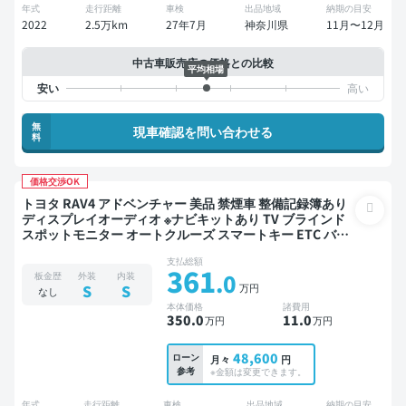
年式
走行距離
車検
出品地域
納期の目安
2022
2.5万km
27年7月
神奈川県
11月〜12月
中古車販売店の価格との比較
平均相場
無
現車確認を問い合わせる
料
価格交渉OK
トヨタ RAV4 アドベンチャー 美品 禁煙車 整備記録簿あり
ディスプレイオーディオ ※ナビキットあり TV ブラインド
スポットモニター オートクルーズ スマートキー ETC バッ
クモニター 衝突軽減
支払総額
361
.0
板金歴
外装
内装
万円
S
S
なし
本体価格
諸費用
350
.0
11
.0
万円
万円
48,600
ローン
月々
円
参考
※金額は変更できます。
年式
走行距離
車検
出品地域
納期の目安