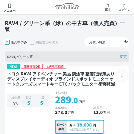
モビリコ
探す
ログイン
メニュー
RAV4 / グリーン系（緑）の中古車（個人売買）一
覧
販売中のみ
納期交渉可のみ
変更
RAV4, グリーン系
NEW!
価格交渉OK
※納期応相談
トヨタ RAV4 アドベンチャー 美品 禁煙車 整備記録簿あり
ディスプレイオーディオ ブラインドスポットモニター オ
ートクルーズ スマートキー ETC バックモニター 衝突軽減
支払総額
289
.0
板金歴
外装
内装
万円
S
S
なし
本体価格
諸費用
278
.0
11
.0
万円
万円
38,600
ローン
月々
円
参考
※金額は変更できます。