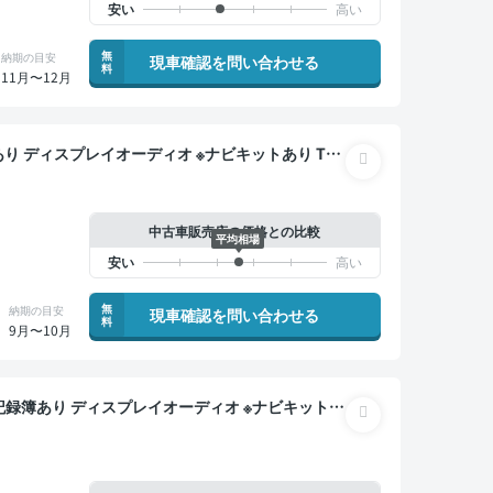
無
納期の目安
現車確認を問い合わせる
料
11月〜12月
マートキー ETC 電動バックドア バックモニター
中古車販売店の価格との比較
平均相場
無
納期の目安
現車確認を問い合わせる
料
9月〜10月
ンナーミラー オートクルーズ スマートキー ETC
全方位カメラ ドライブレコーダー 衝突軽減