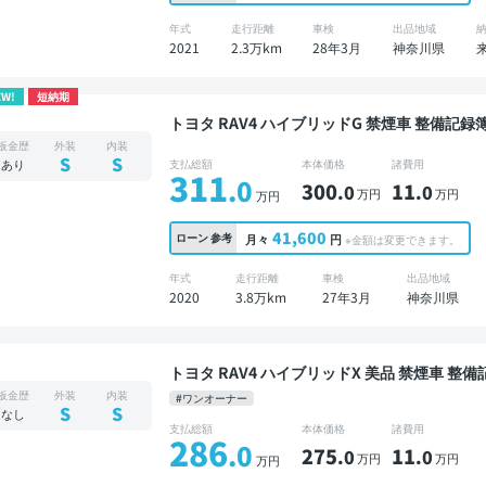
年式
走行距離
車検
出品地域
2021
2.3万km
28年3月
神奈川県
EW!
短納期
トヨタ RAV4 ハイブリッドG 禁煙車 整備記録簿あり 販売店オプションナビ TV ブラインドスポッ
トモニター デジタルインナーミラー オートクル
板金歴
外装
内装
ア バックモニター ドライブレコーダー 衝突軽
S
S
あり
支払総額
本体価格
諸費用
311
.0
300
11
.0
.0
万円
万円
万円
41,600
ローン
参考
月々
円
※金額は変更できます。
年式
走行距離
車検
出品地域
2020
3.8万km
27年3月
神奈川県
トヨタ RAV4 ハイブリッドX 美品 禁煙車 整備記録簿あり ディスプレイオーディオ ※ナビキットあ
り TV オートクルーズ スマートキー ETC 
板金歴
外装
内装
#ワンオーナー
S
S
なし
支払総額
本体価格
諸費用
286
.0
275
11
.0
.0
万円
万円
万円