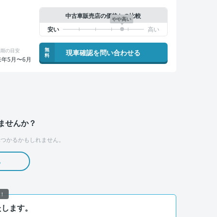
中古車販売店の価格との比較
やや高い
無
納期の目安
現車確認を問い合わせる
料
来年5月〜6月
ませんか？
つかるかもしれません。
る
！
たします。