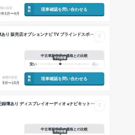
無
納期の目安
現車確認を問い合わせる
料
来年3月〜4月
ーズ スマートキー ETC サンルーフ 電動バックド
減
中古車販売店の価格との比較
平均相場
無
納期の目安
現車確認を問い合わせる
料
9月〜10月
バックモニター ドライブレコーダー 衝突軽減
中古車販売店の価格との比較
平均相場