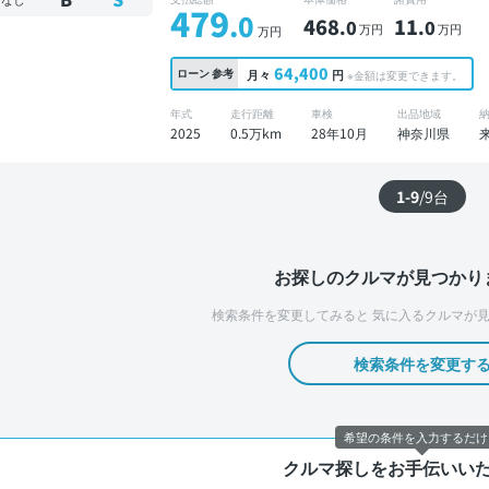
479
.0
468
11
.0
.0
万円
万円
万円
64,400
ローン
参考
月々
円
※金額は変更できます。
年式
走行距離
車検
出品地域
2025
0.5万km
28年10月
神奈川県
1-9
/
9
台
お探しのクルマが見つかり
検索条件を変更してみると
気に入るクルマが見
検索条件を変更す
希望の条件を入力するだけ
クルマ探しをお手伝いい