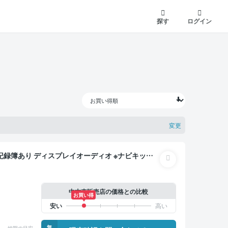
探す
ログイン
変更
ルインナーミラー オートクルーズ スマートキー
ブレコーダー 衝突軽減
中古車販売店の価格との比較
お買い得
無
納期の目安