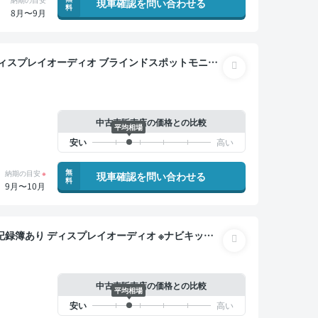
現車確認を問い合わせる
料
8月〜9月
ックドア バックモニター 全方位カメラ ドライブレ
中古車販売店の価格との比較
平均相場
無
納期の目安
※
現車確認を問い合わせる
料
9月〜10月
 電動バックドア バックモニター 全方位カメラ ドライ
中古車販売店の価格との比較
平均相場