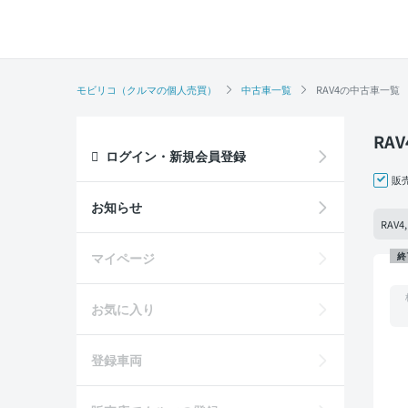
モビリコ（クルマの個人売買）
中古車一覧
RAV4の中古車一覧
RA
ログイン・新規会員登録
販
お知らせ
RAV
マイページ
終
お気に入り
登録車両