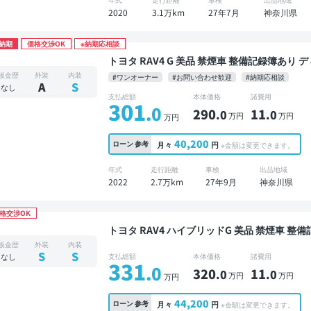
2020
3.1万km
27年7月
神奈川県
納期
価格交渉OK
※納期応相談
トヨタ RAV4 G 美品 禁煙車 整備記録簿あり ディスプレイオーディオ ブラインドスポットモニタ
ー オートクルーズ スマートキー ETC 電動バ
板金歴
外装
内装
#ワンオーナー
#お問い合わせ歓迎
#納期応相談
コーダー 社外アルミ 衝突軽減
A
S
なし
支払総額
本体価格
諸費用
301
.0
290
11
.0
.0
万円
万円
万円
40,200
ローン
参考
月々
円
※金額は変更できます。
年式
走行距離
車検
出品地域
2022
2.7万km
27年9月
神奈川県
格交渉OK
トヨタ RAV4 ハイブリッドG 美品 禁煙車 整備記録簿あり ディスプレイオーディオ ※ナビキット
あり TV オートクルーズ スマートキー ETC
板金歴
外装
内装
ブレコーダー フルエアロ 衝突軽減
S
S
なし
支払総額
本体価格
諸費用
331
.0
320
11
.0
.0
万円
万円
万円
44,200
ローン
参考
月々
円
※金額は変更できます。