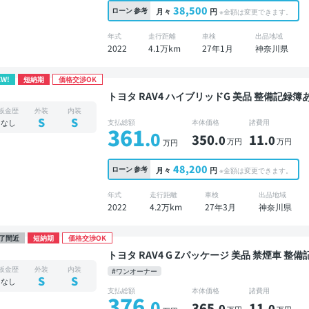
38,500
ローン
参考
月々
円
※金額は変更できます。
年式
走行距離
車検
出品地域
2022
4.1万km
27年1月
神奈川県
EW!
短納期
価格交渉OK
トヨタ RAV4 ハイブリッドG 美品 整備記録簿あり ディスプレイオーディオ ※ナビキットあり TV
ブラインドスポットモニター オートクルーズ ス
板金歴
外装
内装
全方位カメラ ドライブレコーダー 衝突軽減
S
S
なし
支払総額
本体価格
諸費用
361
.0
350
11
.0
.0
万円
万円
万円
48,200
ローン
参考
月々
円
※金額は変更できます。
年式
走行距離
車検
出品地域
2022
4.2万km
27年3月
神奈川県
了間近
短納期
価格交渉OK
トヨタ RAV4 G Zパッケージ 美品 禁煙車 整備記録簿あり ディスプレイオーディオ ※ナビキットあ
り TV ブラインドスポットモニター デジタルイ
板金歴
外装
内装
#ワンオーナー
サンルーフ 電動バックドア バックモニター 
S
S
なし
支払総額
本体価格
諸費用
376
.0
365
11
.0
.0