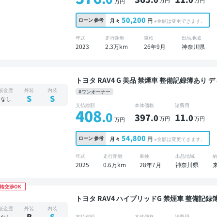
万円
万円
万円
50,200
ローン
参考
月々
円
※金額は変更できます。
年式
走行距離
車検
出品地域
2023
2.3万km
26年9月
神奈川県
トヨタ RAV4 G 美品 禁煙車 整備記
板金歴
外装
内装
#ワンオーナー
S
S
なし
支払総額
本体価格
諸費用
408
.0
397
11
.0
.0
万円
万円
万円
54,800
ローン
参考
月々
円
※金額は変更できます。
年式
走行距離
車検
出品地域
2025
0.6万km
28年7月
神奈川県
格交渉OK
トヨタ RAV4 ハイブリッドG 禁煙車 整備記録簿あり ディスプレイオーディオ ※ナビキットあり
TV ブラインドスポットモニター オートクルーズ
板金歴
外装
内装
ター 全方位カメラ ドライブレコーダー 衝突軽
B
S
なし
支払総額
本体価格
諸費用