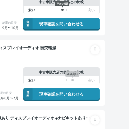
中古車販売店の価格との比較
平均相場
無
納期の目安
現車確認を問い合わせる
料
9月〜10月
録簿あり ディスプレイオーディオ 衝突軽減
中古車販売店の価格との比較
やや高い
無
納期の目安
現車確認を問い合わせる
料
来年6月〜7月
 スマートキー ETC 電動バックドア バックモニ
減