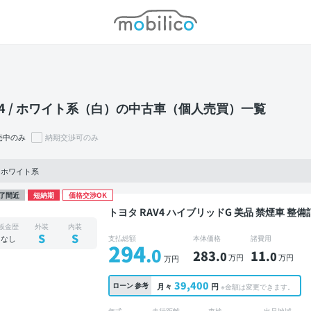
モビリコ
V4 / ホワイト系（白）の中古車（個人売買）一覧
売中のみ
納期交渉可のみ
4, ホワイト系
了間近
短納期
価格交渉OK
トヨタ RAV4 ハイブリッドG 美品 禁煙車 整備記録簿あり ディスプレイオーディオ ※ナビキット
あり TV ブラインドスポットモニター デジタ
板金歴
外装
内装
ETC 電動バックドア バックモニター ドライ
S
S
なし
支払総額
本体価格
諸費用
294
.0
283
11
.0
.0
万円
万円
万円
39,400
ローン
参考
月々
円
※金額は変更できます。
年式
走行距離
車検
出品地域