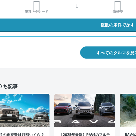
車種・グレード
価格帯
複数の条件で探す
すべてのクルマを見
立ち記事
AV4の維持費は月額いくら？
【2025年最新】RAV4のフルモ
RAV