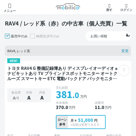
モビリコ
探す
ログイン
メニュー
RAV4 / レッド系（赤）の中古車（個人売買）一覧
販売中のみ
納期交渉可のみ
変更
RAV4, レッド系
NEW!
トヨタ RAV4 G 整備記録簿あり ディスプレイオーディオ ※
ナビキットあり TV ブラインドスポットモニター オートク
ルーズ スマートキー ETC 電動バックドア バックモニター
全方位カメラ ドライブレコーダー 衝突軽減
支払総額
381
.0
板金歴
外装
内装
万円
A
A
あり
本体価格
諸費用
370
.0
11
.0
万円
万円
51,000
ローン
月々
円
参考
※金額は変更できます。
年式
走行距離
車検
出品地域
納期の目安