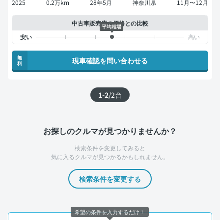
2025
0.2万km
28年5月
神奈川県
11月〜12月
中古車販売店の価格との比較
平均相場
無
現車確認を問い合わせる
料
1-2
/
2
台
お探しのクルマが見つかりませんか？
検索条件を変更してみると
気に入るクルマが見つかるかもしれません。
検索条件を変更する
希望の条件を入力するだけ！