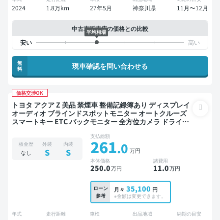
2024
1.8万km
27年5月
神奈川県
11月〜12月
中古車販売店の価格との比較
平均相場
無
現車確認を問い合わせる
料
価格交渉OK
トヨタ アクア Z 美品 禁煙車 整備記録簿あり ディスプレイ
オーディオ ブラインドスポットモニター オートクルーズ
スマートキー ETC バックモニター 全方位カメラ ドライブ
レコーダー 衝突軽減
支払総額
261
.0
板金歴
外装
内装
万円
S
S
なし
本体価格
諸費用
250
.0
11
.0
万円
万円
35,100
ローン
月々
円
参考
※金額は変更できます。
年式
走行距離
車検
出品地域
納期の目安