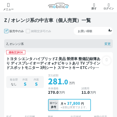
モビリコ
探す
ログイン
メニュー
Z / オレンジ系の中古車（個人売買）一覧
販売中のみ
納期交渉可のみ
変更
Z, オレンジ系
価格交渉OK
トヨタ シエンタ ハイブリッドZ 美品 禁煙車 整備記録簿あ
り ディスプレイオーディオ ※ナビキットあり TV ブライン
ドスポットモニター 3列シート スマートキー ETC バック
モニター 全方位カメラ ドライブレコーダー 衝突軽減 両側
支払総額
電動スライドドア 7人乗り
281
.0
板金歴
外装
内装
万円
S
S
なし
本体価格
諸費用
270
.0
11
.0
万円
万円
37,800
ローン
月々
円
参考
※金額は変更できます。
年式
走行距離
車検
出品地域
納期の目安